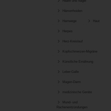
Haare und Nägel
Hämorrhoiden
Harnwege
Haut
Herpes
Herz-Kreislauf
Kopfschmerzen-Migräne
Künstliche Ernährung
Leber-Galle
Magen-Darm
medizinische Geräte
Mund- und
Rachenentzündungen