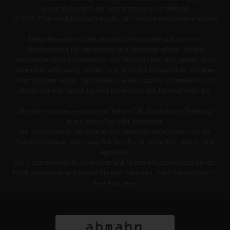
Berechnung nach der Arzneimittelpreisverordnung
(c) 2026 PreisvergleichApotheke.de - ein Service von Gebrauchs.Info.
Diese Hinweise zu den Arzneimitteln beruhen auf den vom
Bundesinstitut für Arzneimittel und Medizinprodukte (BfArM)
anerkannten Fachinformationen der Pharma-Hersteller, geben diese
aber nicht vollständig, sondern nur hinsichtlich besonders wichtiger
Informationen wieder. Die Hinweise wollen sachlich informieren und
stellen keine Empfehlung oder Bewerbung des Medikaments dar.
Die Informationen ersetzen auf keinen Fall die fachliche Beratung
durch einen Arzt oder Apotheker.
Bei Arzneimitteln: Zu Risiken und Nebenwirkungen lesen Sie die
Packungsbeilage und fragen Sie Ihre Ärztin, Ihren Arzt oder in Ihrer
Apotheke.
Bei Tierarzneimitteln: Zu Risiken und Nebenwirkungen lesen Sie die
Packungsbeilage und fragen Sie Ihre Tierärztin, Ihren Tierarzt oder in
Ihrer Apotheke.