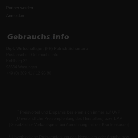
Partner werden
Anmelden
Dipl. Wirtschaftsjur. (FH) Patrick Schantora
Postanschrift Gebrauchs.info
Kohlberg 32
98634 Wasungen
+49 (0) 369 41 / 12 96 80
*
Preisvorteil und Ersparnis beziehen sich immer auf UVP
[Unverbindliche Preisempfehlung des Herstellers] bzw. EAP
[Gesetzlicher Verkaufspreis bei Abrechnung mit der Krankenkasse]
1
Unverbindliche Preisempfehlung des Herstellers oder Angabe bzw.