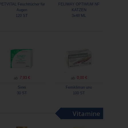
PETVITAL Feuchttücher für
FELIWAY OPTIMUM NF
Augen
KATZEN
120 ST
3x48 ML
7,93 €
0,00 €
ab
ab
Sinei
Femikliman uno
30 ST
100 ST
Vitamine