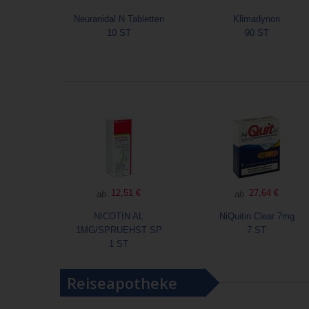
Neuranidal N Tabletten
Klimadynon
10 ST
90 ST
12,51 €
27,64 €
ab
ab
NICOTIN AL
NiQuitin Clear 7mg
1MG/SPRUEHST SP
7 ST
1 ST
Reiseapotheke