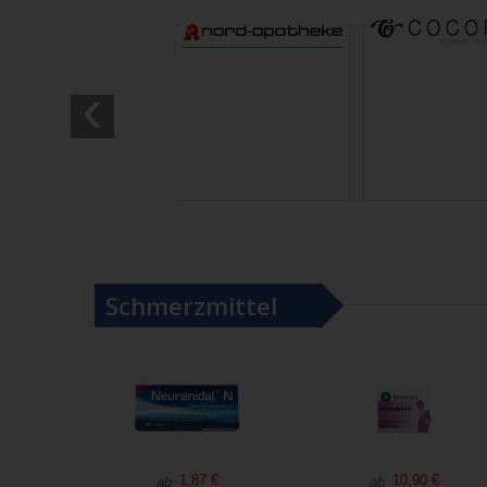
‹
Schmerzmittel
1,87 €
10,90 €
ab
ab