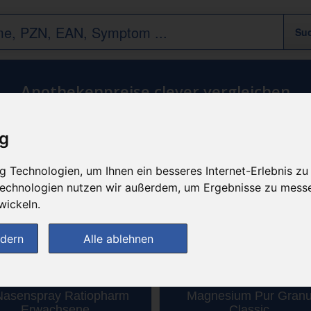
Apothekenpreise clever vergleichen
ig
 Technologien, um Ihnen ein besseres Internet-Erlebnis zu
(11)
(0)
 Technologien nutzen wir außerdem, um Ergebnisse zu mess
wickeln.
ndern
Alle ablehnen
Nasenspray Ratiopharm
Magnesium Pur Granu
Erwachsene
Classic