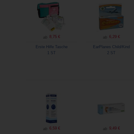
8,75 €
6,29 €
ab
ab
Erste Hilfe Tasche
EarPlanes Child/Kind
1 ST
2 ST
6,59 €
9,49 €
ab
ab