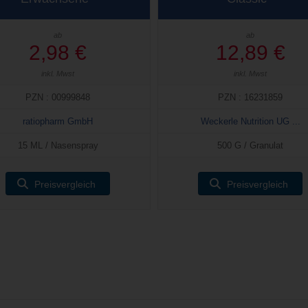
ab
ab
2,98 €
12,89 €
inkl. Mwst
inkl. Mwst
PZN : 00999848
PZN : 16231859
ratiopharm GmbH
Weckerle Nutrition UG ...
15 ML / Nasenspray
500 G / Granulat
Preisvergleich
Preisvergleich