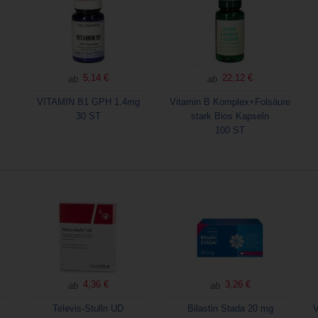
5,14 €
22,12 €
ab
ab
VITAMIN B1 GPH 1.4mg
Vitamin B Komplex+Folsäure
30 ST
stark Bios Kapseln
100 ST
4,36 €
3,26 €
ab
ab
Televis-Stulln UD
Bilastin Stada 20 mg
V