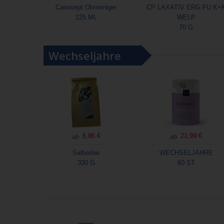
Canosept Ohrreiniger
CP LAXATIV ERG FU K+
125 ML
WELP
70 G
Wechseljahre
6,86 €
21,99 €
ab
ab
Salbeitee
WECHSELJAHRE
300 G
60 ST