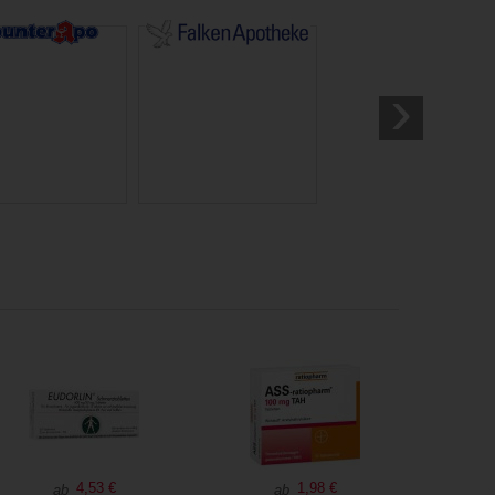
›
4,53 €
1,98 €
ab
ab