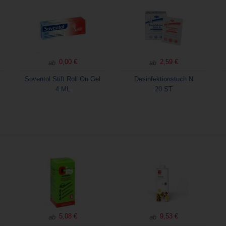
0,00 €
2,59 €
ab
ab
Soventol Stift Roll On Gel
Desinfektionstuch N
4 ML
20 ST
5,08 €
9,53 €
ab
ab