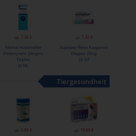
7,26 €
7,32 €
ab
ab
Silomat Hustenstiller
Superpep Reise Kaugummi
Pentoxyverin 19mg/ml
Dragees 20mg
Tropfen
10 ST
30 ML
Tiergesundheit
6,91 €
74,63 €
ab
ab