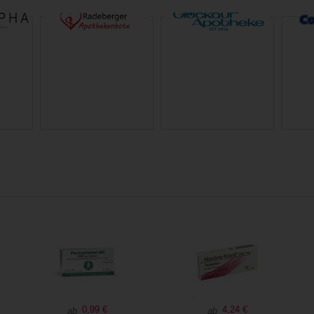
0,99 €
4,24 €
ab
ab