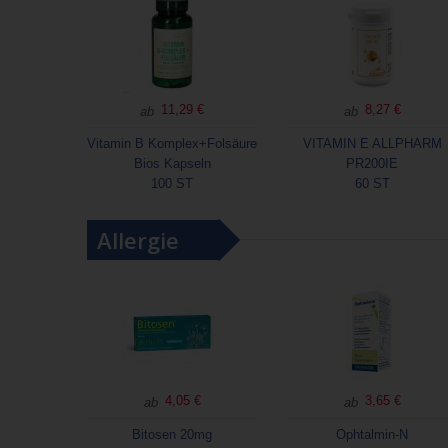
11,29 €
8,27 €
ab
ab
Vitamin B Komplex+Folsäure
VITAMIN E ALLPHARM
Bios Kapseln
PR200IE
100 ST
60 ST
Allergie
4,05 €
3,65 €
ab
ab
Bitosen 20mg
Ophtalmin-N