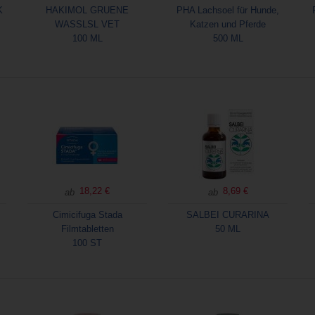
K
HAKIMOL GRUENE
PHA Lachsoel für Hunde,
WASSLSL VET
Katzen und Pferde
100 ML
500 ML
18,22 €
8,69 €
ab
ab
Cimicifuga Stada
SALBEI CURARINA
Filmtabletten
50 ML
100 ST