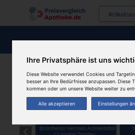
Ihre Privatsphäre ist uns wicht
Diese Website verwendet Cookies und Targeting
(1)
besser an Ihre Bedürfnisse anzupassen. Diese
kommen oder um unsere Website weiter zu ent
Alle akzeptieren
Einstellungen ä
‹
Bromhexin Hermes Arzneimittel
12 mg/ml Tropfen