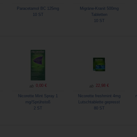
Paracetamol BC 125mg
Migräne-Kranit 500mg
10 ST
Tabletten
10 ST
0,00 €
22,98 €
ab
ab
Nicorette Mint Spray 1
Nicorette freshmint 4mg
mg/Sprühstoß
Lutschtablette gepresst
2 ST
80 ST