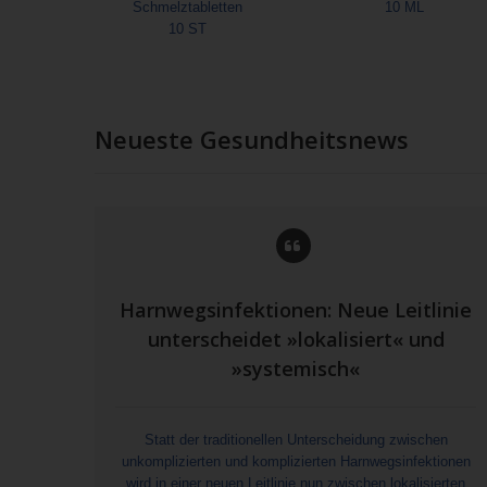
Schmelztabletten
10 ML
10 ST
Neueste Gesundheitsnews
Harnwegsinfektionen: Neue Leitlinie
unterscheidet »lokalisiert« und
»systemisch«
Statt der traditionellen Unterscheidung zwischen
unkomplizierten und komplizierten Harnwegsinfektionen
wird in einer neuen Leitlinie nun zwischen lokalisierten