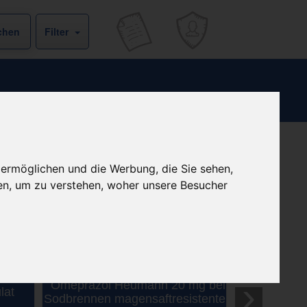
Filter
 ermöglichen und die Werbung, die Sie sehen,
(3)
en, um zu verstehen, woher unsere Besucher
›
Omeprazol Heumann 20 mg bei
lat
Sodbrennen magensaftresistente