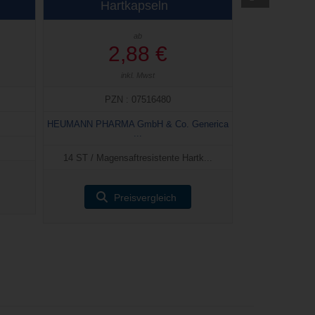
Hartkapseln
ab
2,88 €
inkl. Mwst
PZN : 07516480
HEUMANN PHARMA GmbH & Co. Generica
...
14 ST / Magensaftresistente Hartk...
Preisvergleich