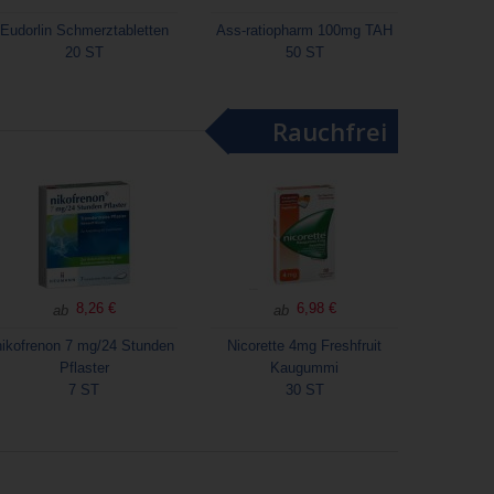
Eudorlin Schmerztabletten
Ass-ratiopharm 100mg TAH
20 ST
50 ST
Rauchfrei
8,26 €
6,98 €
ab
ab
nikofrenon 7 mg/24 Stunden
Nicorette 4mg Freshfruit
Pflaster
Kaugummi
7 ST
30 ST