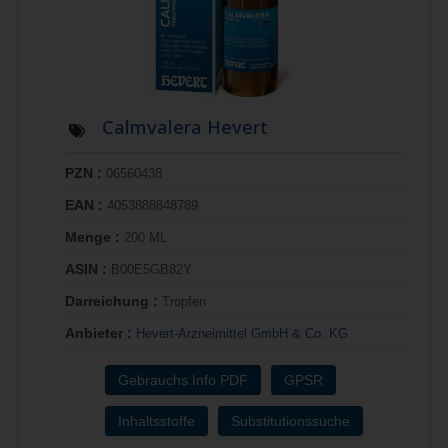
Calmvalera Hevert
PZN :
06560438
EAN :
4053888848789
Menge :
200 ML
ASIN :
B00E5GB82Y
Darreichung :
Tropfen
Anbieter :
Hevert-Arzneimittel GmbH & Co. KG
Gebrauchs.Info PDF
GPSR
Inhaltsstoffe
Substitutionssuche