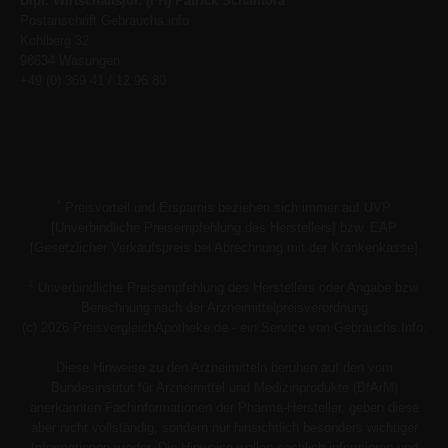
Dipl. Wirtschaftsjur. (FH) Patrick Schantora
Postanschrift Gebrauchs.info
Kohlberg 32
98634 Wasungen
+49 (0) 369 41 / 12 96 80
*
Preisvorteil und Ersparnis beziehen sich immer auf UVP
[Unverbindliche Preisempfehlung des Herstellers] bzw. EAP
[Gesetzlicher Verkaufspreis bei Abrechnung mit der Krankenkasse]
1
Unverbindliche Preisempfehlung des Herstellers oder Angabe bzw.
Berechnung nach der Arzneimittelpreisverordnung
(c) 2026 PreisvergleichApotheke.de - ein Service von Gebrauchs.Info.
Diese Hinweise zu den Arzneimitteln beruhen auf den vom
Bundesinstitut für Arzneimittel und Medizinprodukte (BfArM)
anerkannten Fachinformationen der Pharma-Hersteller, geben diese
aber nicht vollständig, sondern nur hinsichtlich besonders wichtiger
Informationen wieder. Die Hinweise wollen sachlich informieren und