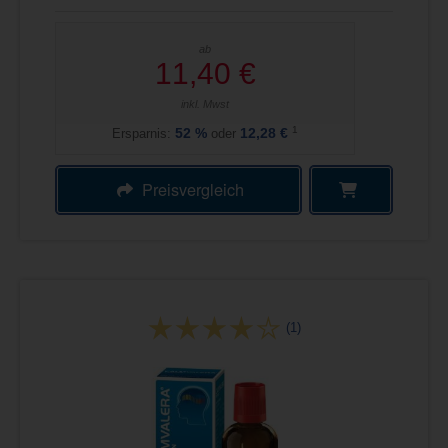
ab
11,40 €
inkl. Mwst
1
Ersparnis:
52
%
oder
12,28 €
Preisvergleich
(1)