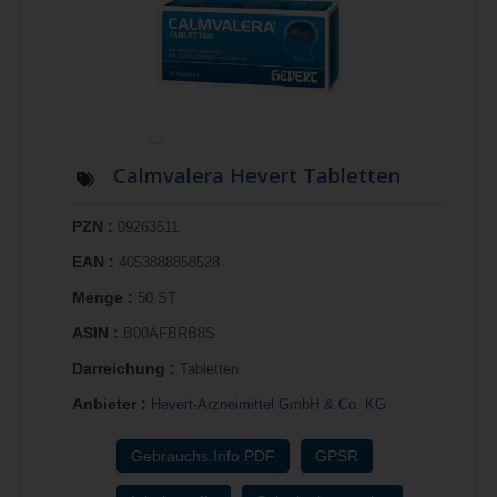
Calmvalera Hevert Tabletten
PZN :
09263511
EAN :
4053888858528
Menge :
50 ST
ASIN :
B00AFBRB8S
Darreichung :
Tabletten
Anbieter :
Hevert-Arzneimittel GmbH & Co. KG
Gebrauchs.Info PDF
GPSR