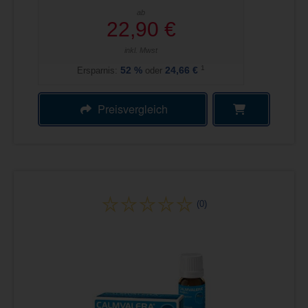
ab
22,90 €
inkl. Mwst
1
Ersparnis:
52
%
oder
24,66 €
Preisvergleich
(0)