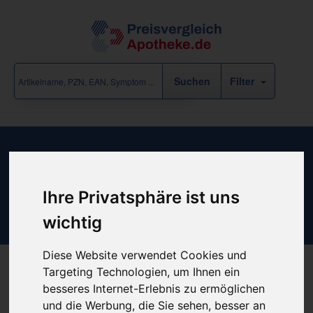
Filter
Ergebnisse für "Homöopathie /
Beruhigung & Entspannung" (5
Ihre Privatsphäre ist uns
Treffer)
wichtig
eine Rubrik-Ebene zurück
Diese Website verwendet Cookies und
Targeting Technologien, um Ihnen ein
besseres Internet-Erlebnis zu ermöglichen
«
‹
1
›
»
und die Werbung, die Sie sehen, besser an