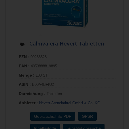
Calmvalera Hevert Tabletten
PZN :
09263528
EAN :
4053888819895
Menge :
100 ST
ASIN :
B00A4BFIU2
Darreichung :
Tabletten
Anbieter :
Hevert-Arzneimittel GmbH & Co. KG
Gebrauchs.Info PDF
GPSR
Inhaltsstoffe
Substitutionssuche