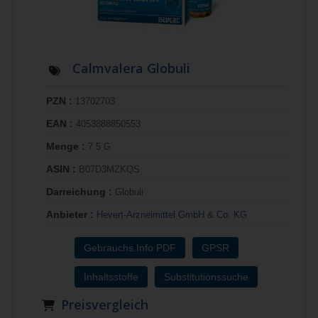
Calmvalera Globuli
PZN :
13702703
EAN :
4053888850553
Menge :
7.5 G
ASIN :
B07D3MZKQS
Darreichung :
Globuli
Anbieter :
Hevert-Arzneimittel GmbH & Co. KG
Gebrauchs.Info PDF
GPSR
Inhaltsstoffe
Substitutionssuche
Preisvergleich