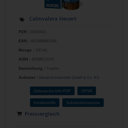
Calmvalera Hevert
PZN :
06560421
EAN :
4053888862426
Menge :
100 ML
ASIN :
B009RJJSVC
Darreichung :
Tropfen
Anbieter :
Hevert-Arzneimittel GmbH & Co. KG
Gebrauchs.Info PDF
GPSR
Inhaltsstoffe
Substitutionssuche
Preisvergleich