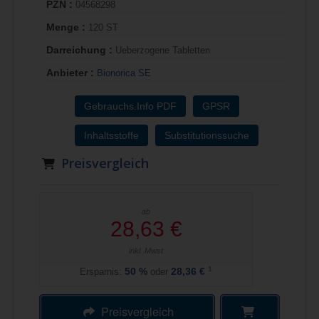
PZN :
04568298
Menge :
120 ST
Darreichung :
Ueberzogene Tabletten
Anbieter :
Bionorica SE
Gebrauchs.Info PDF
GPSR
Inhaltsstoffe
Substitutionssuche
Preisvergleich
ab
28,63 €
inkl. Mwst
1
Ersparnis:
50
%
oder
28,36 €
Preisvergleich