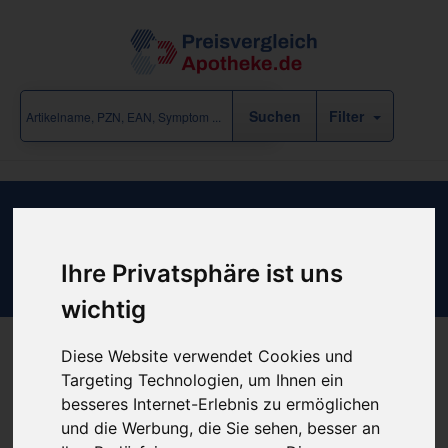
Filter
Ergebnisse für "Arzneimittel /
Blasenentzündung" (7 Treffer)
Ihre Privatsphäre ist uns
eine Rubrik-Ebene zurück
wichtig
Diese Website verwendet Cookies und
Targeting Technologien, um Ihnen ein
«
‹
1
2
›
»
besseres Internet-Erlebnis zu ermöglichen
und die Werbung, die Sie sehen, besser an
Filter anzeigen