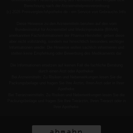
Berechnung nach der Arzneimittelpreisverordnung
(c) 2026 PreisvergleichApotheke.de - ein Service von Gebrauchs.Info.
Diese Hinweise zu den Arzneimitteln beruhen auf den vom
Bundesinstitut für Arzneimittel und Medizinprodukte (BfArM)
anerkannten Fachinformationen der Pharma-Hersteller, geben diese
aber nicht vollständig, sondern nur hinsichtlich besonders wichtiger
Informationen wieder. Die Hinweise wollen sachlich informieren und
stellen keine Empfehlung oder Bewerbung des Medikaments dar.
Die Informationen ersetzen auf keinen Fall die fachliche Beratung
durch einen Arzt oder Apotheker.
Bei Arzneimitteln: Zu Risiken und Nebenwirkungen lesen Sie die
Packungsbeilage und fragen Sie Ihre Ärztin, Ihren Arzt oder in Ihrer
Apotheke.
Bei Tierarzneimitteln: Zu Risiken und Nebenwirkungen lesen Sie die
Packungsbeilage und fragen Sie Ihre Tierärztin, Ihren Tierarzt oder in
Ihrer Apotheke.