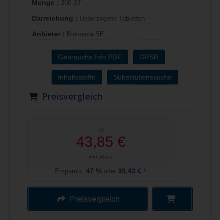
Menge :
200 ST
Darreichung :
Ueberzogene Tabletten
Anbieter :
Bionorica SE
Gebrauchs.Info PDF
GPSR
Inhaltsstoffe
Substitutionssuche
Preisvergleich
ab
43,85 €
inkl. Mwst
1
Ersparnis:
47
%
oder
39,43 €
Preisvergleich