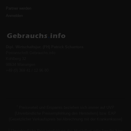
Partner werden
Anmelden
Dipl. Wirtschaftsjur. (FH) Patrick Schantora
Postanschrift Gebrauchs.info
Kohlberg 32
98634 Wasungen
+49 (0) 369 41 / 12 96 80
*
Preisvorteil und Ersparnis beziehen sich immer auf UVP
[Unverbindliche Preisempfehlung des Herstellers] bzw. EAP
[Gesetzlicher Verkaufspreis bei Abrechnung mit der Krankenkasse]
1
Unverbindliche Preisempfehlung des Herstellers oder Angabe bzw.