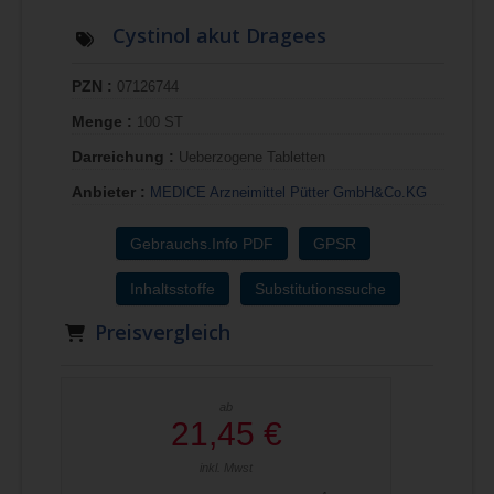
Cystinol akut Dragees
PZN :
07126744
Menge :
100 ST
Darreichung :
Ueberzogene Tabletten
Anbieter :
MEDICE Arzneimittel Pütter GmbH&Co.KG
Gebrauchs.Info PDF
GPSR
Inhaltsstoffe
Substitutionssuche
Preisvergleich
ab
21,45 €
inkl. Mwst