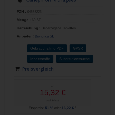
PZN :
04568223
Menge :
60 ST
Darreichung :
Ueberzogene Tabletten
Anbieter :
Bionorica SE
Gebrauchs.Info PDF
GPSR
Inhaltsstoffe
Substitutionssuche
Preisvergleich
ab
15,32 €
inkl. Mwst
1
Ersparnis:
51
%
oder
16,22 €