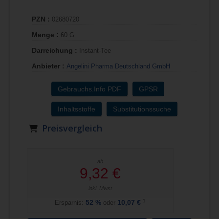
PZN :
02680720
Menge :
60 G
Darreichung :
Instant-Tee
Anbieter :
Angelini Pharma Deutschland GmbH
Gebrauchs.Info PDF
GPSR
Inhaltsstoffe
Substitutionssuche
Preisvergleich
ab
9,32 €
inkl. Mwst
1
Ersparnis:
52
%
oder
10,07 €