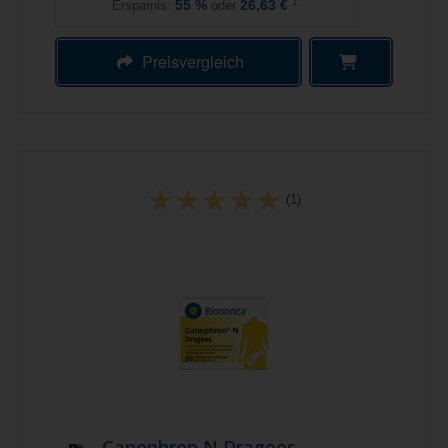
1
Ersparnis:
55
%
oder
26,63 €
Preisvergleich
(1)
Canephron N Dragees