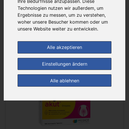
Ihre Bedürfnisse anzupassen. Diese
Technologien nutzen wir außerdem, um
Sortierung :
Ergebnisse zu messen, um zu verstehen,
woher unsere Besucher kommen oder um
pro Seite :
unsere Website weiter zu entwickeln.
Alle akzeptieren
Einstellungen ändern
(3)
Alle ablehnen