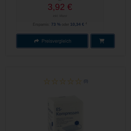
3,92 €
inkl. Mwst
4
Ersparnis:
73
%
oder
10,34 €
Preisvergleich
(0)