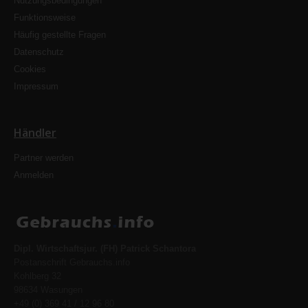
Nutzungsbedingungen
Funktionsweise
Häufig gestellte Fragen
Datenschutz
Cookies
Impressum
Händler
Partner werden
Anmelden
Dipl. Wirtschaftsjur. (FH) Patrick Schantora
Postanschrift Gebrauchs.info
Kohlberg 32
98634 Wasungen
+49 (0) 369 41 / 12 96 80