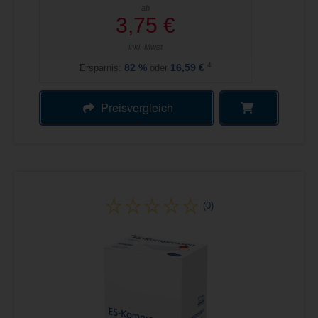
ab
3,75 €
inkl. Mwst
4
Ersparnis:
82
%
oder
16,59 €
Preisvergleich
(0)