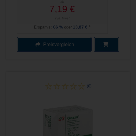
ab
7,19 €
inkl. Mwst
4
Ersparnis:
66
%
oder
13,87 €
Preisvergleich
(0)