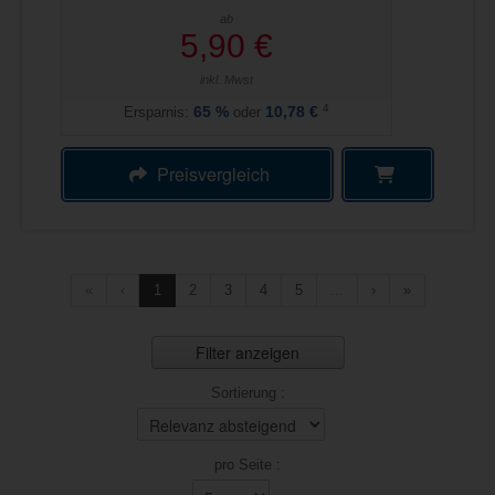
ab
5,90 €
inkl. Mwst
4
Ersparnis:
65
%
oder
10,78 €
Preisvergleich
«
‹
1
2
3
4
5
...
›
»
Filter anzeigen
Sortierung :
pro Seite :