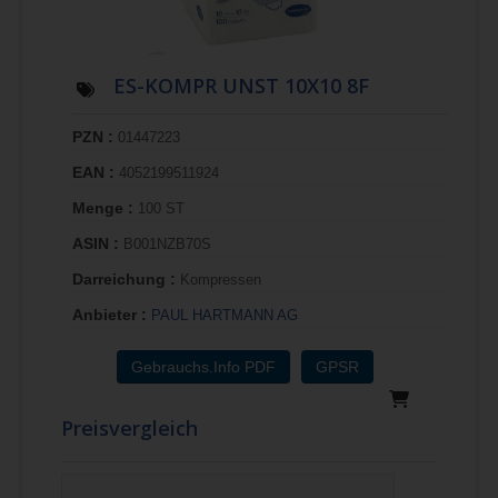
ES-KOMPR UNST 10X10 8F
PZN :
01447223
EAN :
4052199511924
Menge :
100 ST
ASIN :
B001NZB70S
Darreichung :
Kompressen
Anbieter :
PAUL HARTMANN AG
Gebrauchs.Info PDF
GPSR
Preisvergleich