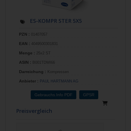
ES-KOMPR STER 5X5
PZN :
01407057
EAN :
4049500301831
Menge :
25x2 ST
ASIN :
B001TDWI66
Darreichung :
Kompressen
Anbieter :
PAUL HARTMANN AG
Gebrauchs.Info PDF
GPSR
Preisvergleich
ab