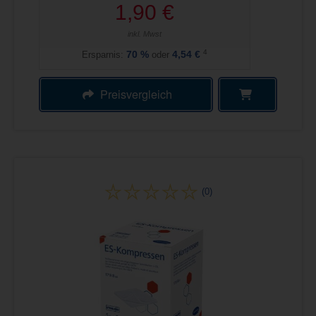
1,90 €
inkl. Mwst
4
Ersparnis:
70
%
oder
4,54 €
Preisvergleich
(0)