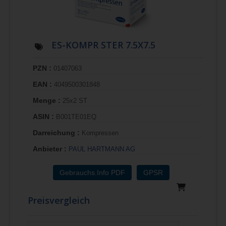
ES-KOMPR STER 7.5X7.5
PZN :
01407063
EAN :
4049500301848
Menge :
25x2 ST
ASIN :
B001TE01EQ
Darreichung :
Kompressen
Anbieter :
PAUL HARTMANN AG
Gebrauchs.Info PDF
GPSR
Preisvergleich