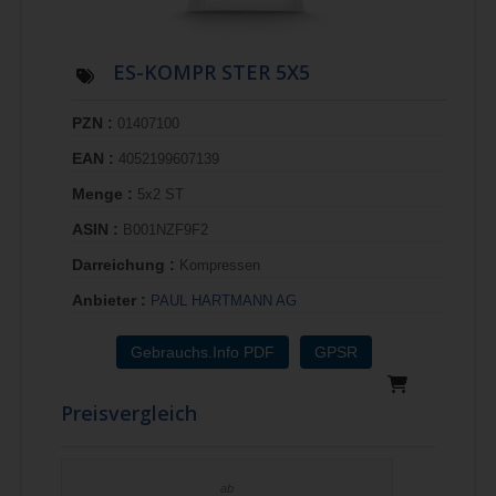
ES-KOMPR STER 5X5
PZN :
01407100
EAN :
4052199607139
Menge :
5x2 ST
ASIN :
B001NZF9F2
Darreichung :
Kompressen
Anbieter :
PAUL HARTMANN AG
Gebrauchs.Info PDF
GPSR
Preisvergleich
ab