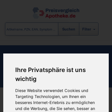
Filter
Ergebnisse für "Verbandstoffe &
Hilfsmittel / Kompressen" (164
Ihre Privatsphäre ist uns
Treffer)
wichtig
eine Rubrik-Ebene zurück
Diese Website verwendet Cookies und
Targeting Technologien, um Ihnen ein
besseres Internet-Erlebnis zu ermöglichen
«
‹
1
2
3
4
5
...
›
»
und die Werbung, die Sie sehen, besser an