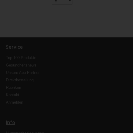
Service
Top 100 Produkte
Gesundheitsnews
Unsere Apo-Partner
Direktbestellung
Rubriken
Kontakt
Anmelden
Info