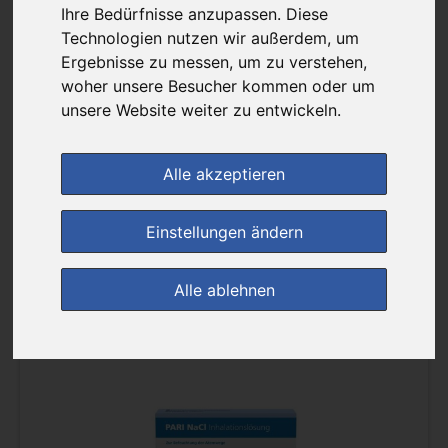
«
‹
1
2
3
4
5
...
›
»
Ihre Bedürfnisse anzupassen. Diese
Technologien nutzen wir außerdem, um
Ergebnisse zu messen, um zu verstehen,
Filter anzeigen
woher unsere Besucher kommen oder um
Sortierung :
unsere Website weiter zu entwickeln.
pro Seite :
Alle akzeptieren
Einstellungen ändern
Alle ablehnen
(2)