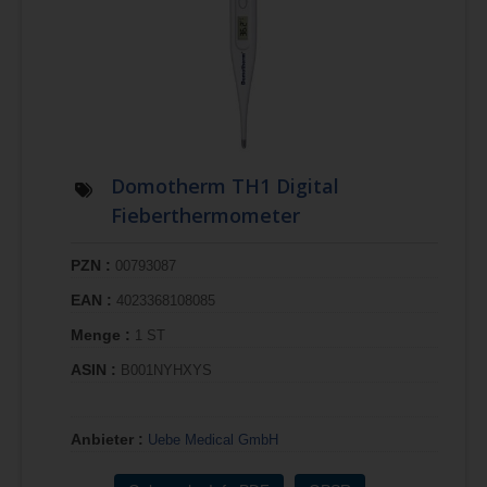
Domotherm TH1 Digital
Fieberthermometer
PZN :
00793087
EAN :
4023368108085
Menge :
1 ST
ASIN :
B001NYHXYS
Anbieter :
Uebe Medical GmbH