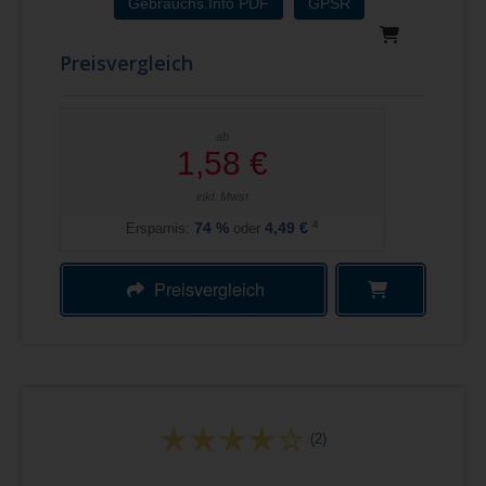
Gebrauchs.Info PDF
GPSR
Preisvergleich
ab
1,58 €
inkl. Mwst
4
Ersparnis:
74
%
oder
4,49 €
Preisvergleich
(2)