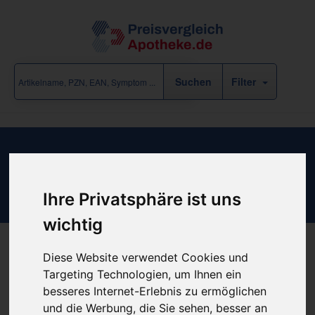
Filter
Ergebnisse für "Arzneimittel /
medizinische Geräte" (59 Treffer)
Ihre Privatsphäre ist uns
eine Rubrik-Ebene zurück
wichtig
Weiterführende Rubriken
Diese Website verwendet Cookies und
Targeting Technologien, um Ihnen ein
Omron Medizintechnik
/
Pari
/
Thermometer
besseres Internet-Erlebnis zu ermöglichen
und die Werbung, die Sie sehen, besser an