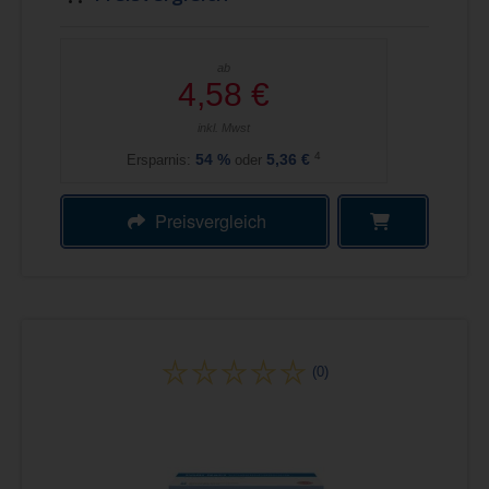
ab
4,58 €
inkl. Mwst
4
Ersparnis:
54
%
oder
5,36 €
Preisvergleich
(0)