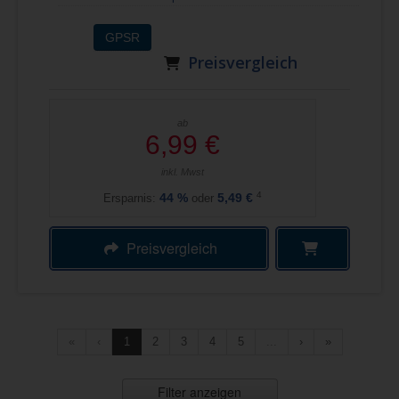
GPSR
Preisvergleich
ab
6,99 €
inkl. Mwst
4
Ersparnis:
44
%
oder
5,49 €
Preisvergleich
«
‹
1
2
3
4
5
...
›
»
Filter anzeigen