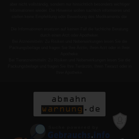
aber nicht vollständig, sondern nur hinsichtlich besonders wichtiger
Informationen wieder. Die Hinweise wollen sachlich informieren und
stellen keine Empfehlung oder Bewerbung des Medikaments dar.
Die Informationen ersetzen auf keinen Fall die fachliche Beratung
durch einen Arzt oder Apotheker.
Bei Arzneimitteln: Zu Risiken und Nebenwirkungen lesen Sie die
Packungsbeilage und fragen Sie Ihre Ärztin, Ihren Arzt oder in Ihrer
Apotheke.
Bei Tierarzneimitteln: Zu Risiken und Nebenwirkungen lesen Sie die
Packungsbeilage und fragen Sie Ihre Tierärztin, Ihren Tierarzt oder in
Ihrer Apotheke.