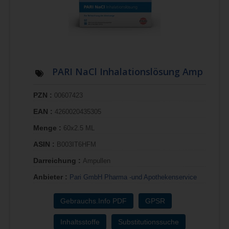
PARI NaCl Inhalationslösung Amp
PZN :
00607423
EAN :
4260020435305
Menge :
60x2.5 ML
ASIN :
B003IT6HFM
Darreichung :
Ampullen
Anbieter :
Pari GmbH Pharma -und Apothekenservice
Gebrauchs.Info PDF
GPSR
Inhaltsstoffe
Substitutionssuche