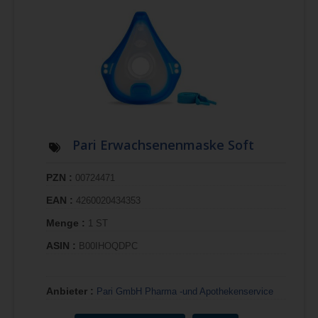
Pari Erwachsenenmaske Soft
PZN :
00724471
EAN :
4260020434353
Menge :
1 ST
ASIN :
B00IHOQDPC
Anbieter :
Pari GmbH Pharma -und Apothekenservice