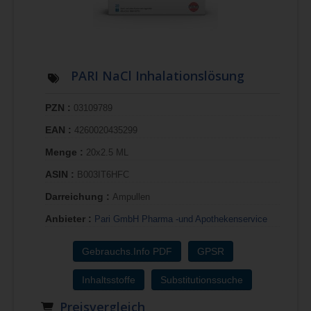
PARI NaCl Inhalationslösung
PZN :
03109789
EAN :
4260020435299
Menge :
20x2.5 ML
ASIN :
B003IT6HFC
Darreichung :
Ampullen
Anbieter :
Pari GmbH Pharma -und Apothekenservice
Gebrauchs.Info PDF
GPSR
Inhaltsstoffe
Substitutionssuche
Preisvergleich