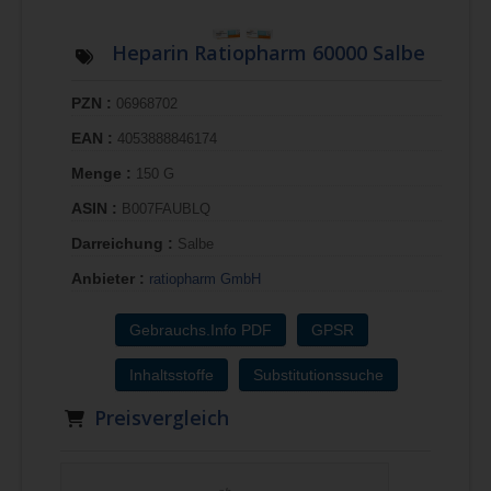
Heparin Ratiopharm 60000 Salbe
PZN :
06968702
EAN :
4053888846174
Menge :
150 G
ASIN :
B007FAUBLQ
Darreichung :
Salbe
Anbieter :
ratiopharm GmbH
Gebrauchs.Info PDF
GPSR
Inhaltsstoffe
Substitutionssuche
Preisvergleich