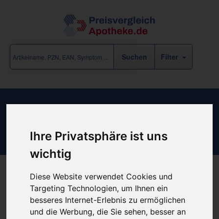
Filter
Ergebnisse für "Arzneimittel /
Venenmittel" (63 Treffer)
Ihre Privatsphäre ist uns
eine Rubrik-Ebene zurück
wichtig
Diese Website verwendet Cookies und
«
‹
1
2
3
4
5
...
›
»
Targeting Technologien, um Ihnen ein
besseres Internet-Erlebnis zu ermöglichen
und die Werbung, die Sie sehen, besser an
Filter anzeigen