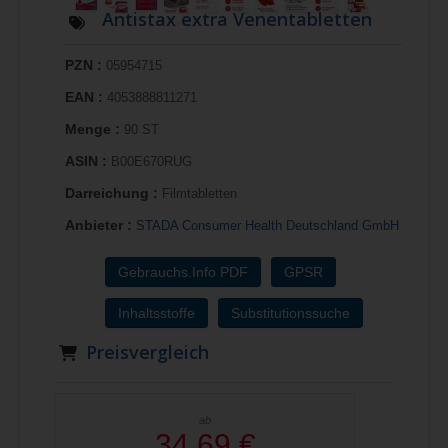
Antistax extra Venentabletten
PZN :
05954715
EAN :
4053888811271
Menge :
90 ST
ASIN :
B00E670RUG
Darreichung :
Filmtabletten
Anbieter :
STADA Consumer Health Deutschland GmbH
Gebrauchs.Info PDF
GPSR
Inhaltsstoffe
Substitutionssuche
Preisvergleich
ab
34,69 €