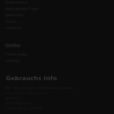
Funktionsweise
Häufig gestellte Fragen
Datenschutz
Cookies
Impressum
Händler
Partner werden
Anmelden
Dipl. Wirtschaftsjur. (FH) Patrick Schantora
Postanschrift Gebrauchs.info
Kohlberg 32
98634 Wasungen
+49 (0) 369 41 / 12 96 80