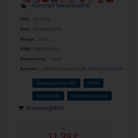
Antistax Venencreme
PZN :
10347319
EAN :
4053888815675
Menge :
100 G
ASIN :
B00MGINV14
Darreichung :
Creme
Anbieter :
STADA Consumer Health Deutschland GmbH
Gebrauchs.Info PDF
GPSR
Inhaltsstoffe
Substitutionssuche
Preisvergleich
ab
11,99 €