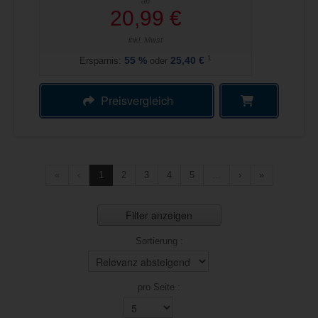
ab
20,99 €
inkl. Mwst
1
Ersparnis:
55
%
oder
25,40 €
Preisvergleich
«
‹
1
2
3
4
5
...
›
»
Filter anzeigen
Sortierung :
pro Seite :