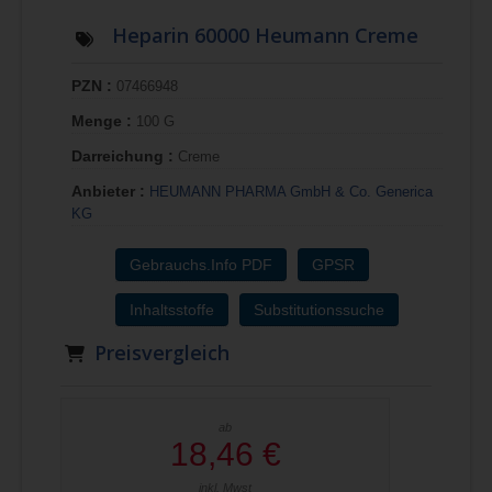
Heparin 60000 Heumann Creme
PZN :
07466948
Menge :
100 G
Darreichung :
Creme
Anbieter :
HEUMANN PHARMA GmbH & Co. Generica
KG
Gebrauchs.Info PDF
GPSR
Inhaltsstoffe
Substitutionssuche
Preisvergleich
ab
18,46 €
inkl. Mwst