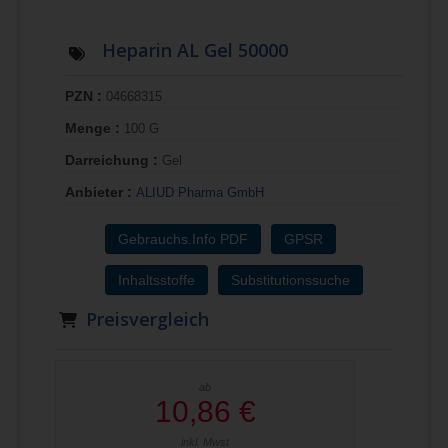
Heparin AL Gel 50000
PZN :
04668315
Menge :
100 G
Darreichung :
Gel
Anbieter :
ALIUD Pharma GmbH
Gebrauchs.Info PDF
GPSR
Inhaltsstoffe
Substitutionssuche
Preisvergleich
ab
10,86 €
inkl. Mwst