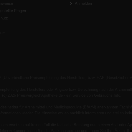
nsweise
Anmelden
gestellte Fragen
chutz
s
sum
P [Unverbindliche Preisempfehlung des Herstellers] bzw. EAP [Gesetzlicher 
empfehlung des Herstellers oder Angabe bzw. Berechnung nach der Arzneimitt
(c) 2026 PreisvergleichApotheke.de - ein Service von Gebrauchs.Info.
esinstitut für Arzneimittel und Medizinprodukte (BfArM) anerkannten Fachinf
 Informationen wieder. Die Hinweise wollen sachlich informieren und stellen
onen ersetzen auf keinen Fall die fachliche Beratung durch einen Arzt oder Ap
Nebenwirkungen lesen Sie die Packungsbeilage und fragen Sie Ihre Ärztin, Ihre