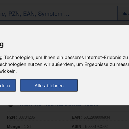
bnisse für "Mutter & Kind / Avent" (18 Tre
ig
eine Rubrik-Ebene zurück
 Technologien, um Ihnen ein besseres Internet-Erlebnis zu
 Technologien nutzen wir außerdem, um Ergebnisse zu mess
wickeln.
Filter anzeigen
Sortierung :
ndern
Alle ablehnen
Avent Via Nachfüllbecher 180ml
PZN :
EAN :
03734205
5012909006934
Menge :
ASIN :
1 ST
B000B7CO92