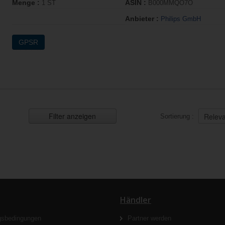
Menge :
ASIN :
1 ST
B000MMQO7O
Anbieter :
Philips GmbH
GPSR
Filter anzeigen
Sortierung :
Händler
gsbedingungen
Partner werden