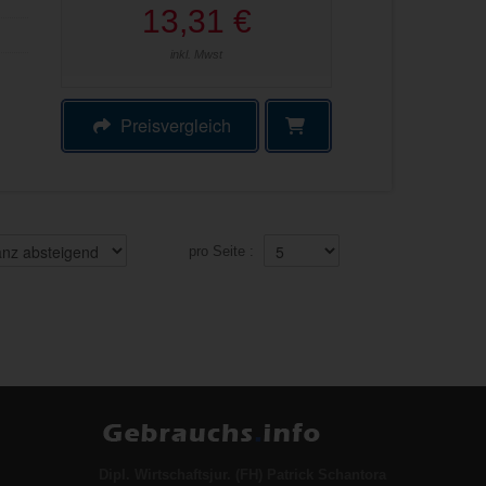
13,31 €
inkl. Mwst
Preisvergleich
pro Seite :
Dipl. Wirtschaftsjur. (FH) Patrick Schantora