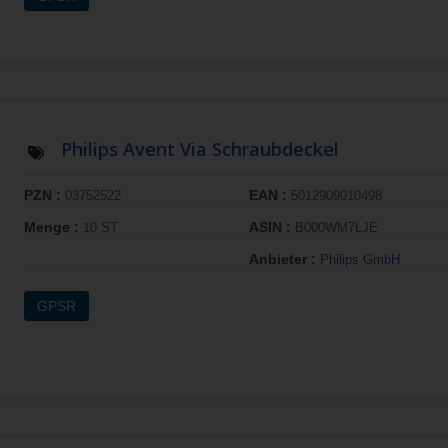
Philips Avent Via Schraubdeckel
PZN :
EAN :
03752522
5012909010498
Menge :
ASIN :
10 ST
B000WM7LJE
Anbieter :
Philips GmbH
GPSR