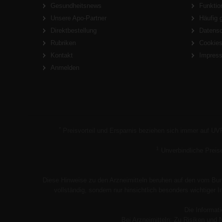
Gesundheitsnews
Funktio
Unsere Apo-Partner
Häufig 
Direktbestellung
Datens
Rubriken
Cookie
Kontakt
Impres
Anmelden
*
Preisvorteil und Ersparnis beziehen sich immer auf UV
1
Unverbindliche Preis
Diese Hinweise zu den Arzneimitteln beruhen auf den vom Bund
vollständig, sondern nur hinsichtlich besonders wichtiger
Die Informati
Bei Arzneimitteln: Zu Risiken und 