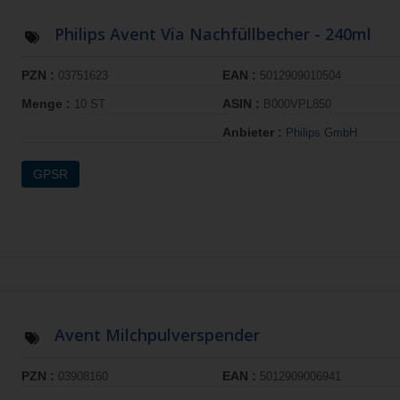
Philips Avent Via Nachfüllbecher - 240ml
PZN :
EAN :
03751623
5012909010504
Menge :
ASIN :
10 ST
B000VPL850
Anbieter :
Philips GmbH
GPSR
Avent Milchpulverspender
PZN :
EAN :
03908160
5012909006941