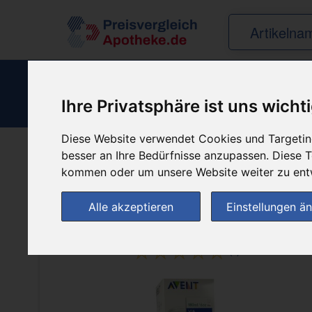
Erge
Ihre Privatsphäre ist uns wicht
Diese Website verwendet Cookies und Targeting
besser an Ihre Bedürfnisse anzupassen. Diese
kommen oder um unsere Website weiter zu ent
«
‹
1
2
3
4
›
»
Alle akzeptieren
Einstellungen ä
(0)