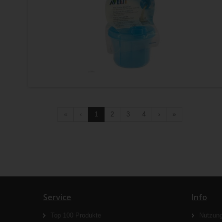
«
‹
1
2
3
4
›
»
Service
Info
Top 100 Produkte
Nutzun