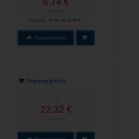
6,74 €
inkl. Mwst
4
Ersparnis:
10
%
oder
0,75 €
Preisvergleich
Preisvergleich
ab
22,32 €
inkl. Mwst