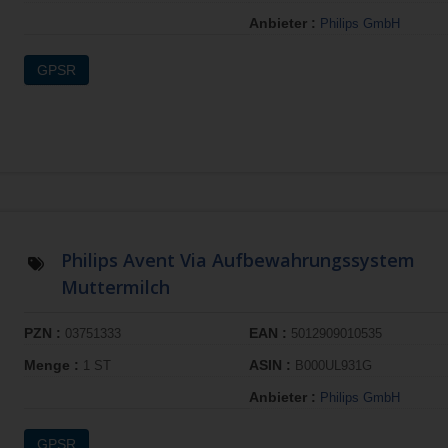
Anbieter :
Philips GmbH
GPSR
Philips Avent Via Aufbewahrungssystem
Muttermilch
PZN :
EAN :
03751333
5012909010535
Menge :
ASIN :
1 ST
B000UL931G
Anbieter :
Philips GmbH
GPSR