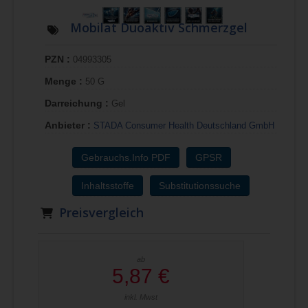
Mobilat Duoaktiv Schmerzgel
PZN :
04993305
Menge :
50 G
Darreichung :
Gel
Anbieter :
STADA Consumer Health Deutschland GmbH
Gebrauchs.Info PDF
GPSR
Inhaltsstoffe
Substitutionssuche
Preisvergleich
ab
5,87 €
inkl. Mwst