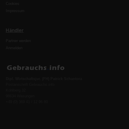
Cookies
Impressum
Händler
Partner werden
Anmelden
Dipl. Wirtschaftsjur. (FH) Patrick Schantora
Postanschrift Gebrauchs.info
Kohlberg 32
98634 Wasungen
+49 (0) 369 41 / 12 96 80