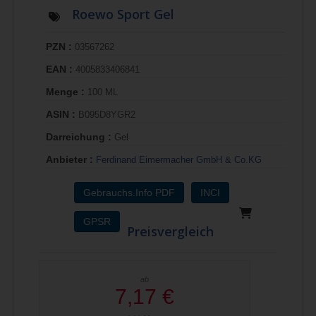
Roewo Sport Gel
PZN :
03567262
EAN :
4005833406841
Menge :
100 ML
ASIN :
B095D8YGR2
Darreichung :
Gel
Anbieter :
Ferdinand Eimermacher GmbH & Co.KG
Gebrauchs.Info PDF
INCI
GPSR
Preisvergleich
ab
7,17 €