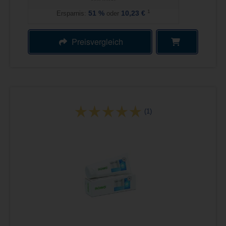
1
Ersparnis:
51
%
oder
10,23 €
Preisvergleich
(1)