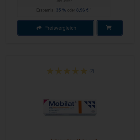
inkl. Mwst
1
Ersparnis:
35
%
oder
8,96 €
Preisvergleich
(2)