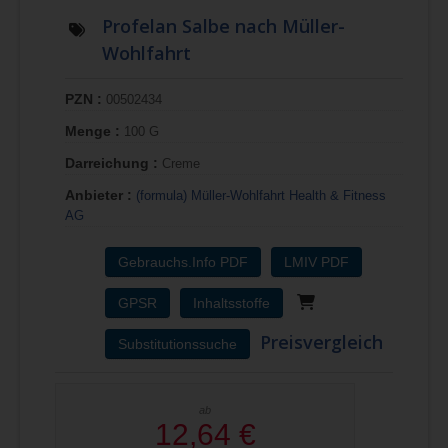
Profelan Salbe nach Müller-
Wohlfahrt
PZN :
00502434
Menge :
100 G
Darreichung :
Creme
Anbieter :
(formula) Müller-Wohlfahrt Health & Fitness
AG
Gebrauchs.Info PDF
LMIV PDF
GPSR
Inhaltsstoffe
Preisvergleich
Substitutionssuche
ab
12,64 €