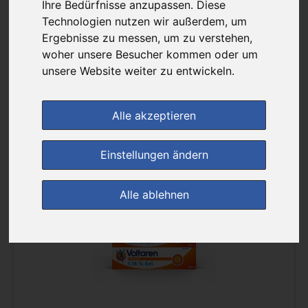
Ihre Bedürfnisse anzupassen. Diese
Sortierung :
Technologien nutzen wir außerdem, um
Ergebnisse zu messen, um zu verstehen,
woher unsere Besucher kommen oder um
pro Seite :
unsere Website weiter zu entwickeln.
Alle akzeptieren
Einstellungen ändern
(0)
Alle ablehnen