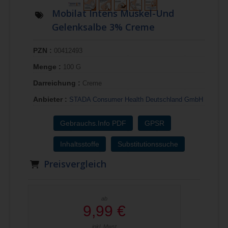
Mobilat Intens Muskel-Und
Gelenksalbe 3% Creme
PZN :
00412493
Menge :
100 G
Darreichung :
Creme
Anbieter :
STADA Consumer Health Deutschland GmbH
Gebrauchs.Info PDF
GPSR
Inhaltsstoffe
Substitutionssuche
Preisvergleich
ab
9,99 €
inkl. Mwst