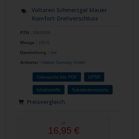
Voltaren Schmerzgel blauer
Komfort-Drehverschluss
PZN :
00429186
Menge :
150 G
Darreichung :
Gel
Anbieter :
Haleon Germany GmbH
Gebrauchs.Info PDF
GPSR
Inhaltsstoffe
Substitutionssuche
Preisvergleich
ab
16,95 €