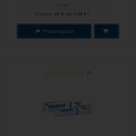
inkl. Mwst
4
Ersparnis:
39
%
oder
7,98 €
Preisvergleich
(0)