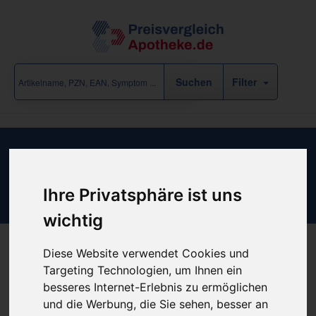
Filter
Ergebnisse für "Arzneimittel /
Sportmedizin" (14 Treffer)
Ihre Privatsphäre ist uns
eine Rubrik-Ebene zurück
wichtig
Diese Website verwendet Cookies und
Targeting Technologien, um Ihnen ein
«
‹
1
2
3
›
»
besseres Internet-Erlebnis zu ermöglichen
und die Werbung, die Sie sehen, besser an
Filter anzeigen