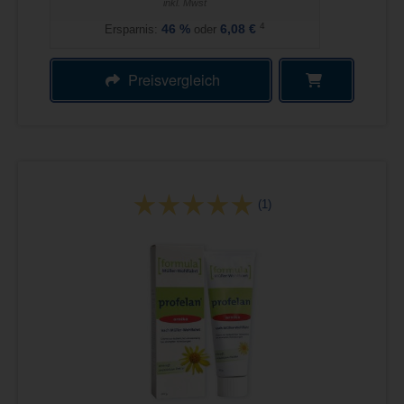
inkl. Mwst
4
Ersparnis:
46
%
oder
6,08 €
Preisvergleich
(1)