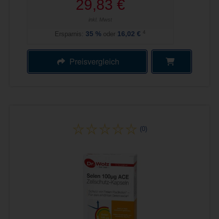
29,83 €
inkl. Mwst
4
Ersparnis:
35
%
oder
16,02 €
Preisvergleich
(0)