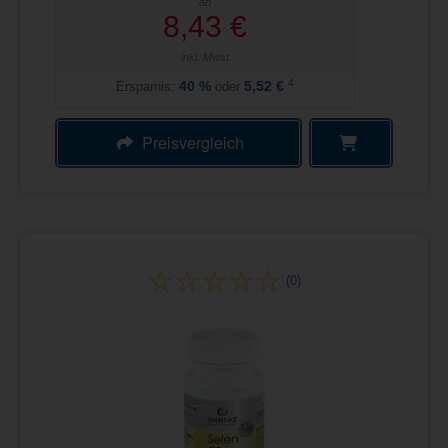
ab
8,43 €
inkl. Mwst
4
Ersparnis:
40
%
oder
5,52 €
Preisvergleich
(0)