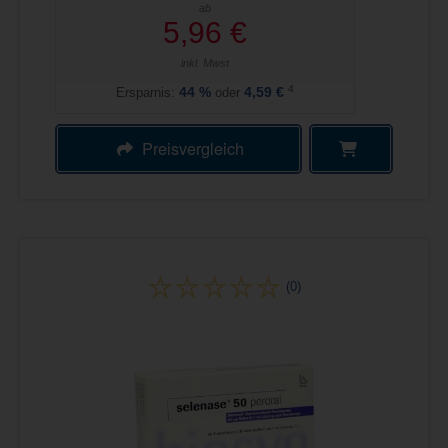
ab
5,96 €
inkl. Mwst
4
Ersparnis:
44
%
oder
4,59 €
Preisvergleich
(0)