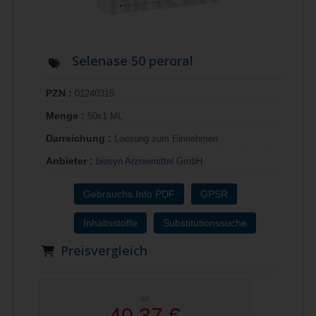
Selenase 50 peroral
PZN :
01240315
Menge :
50x1 ML
Darreichung :
Loesung zum Einnehmen
Anbieter :
biosyn Arzneimittel GmbH
Gebrauchs.Info PDF
GPSR
Inhaltsstoffe
Substitutionssuche
Preisvergleich
ab
40,37 €