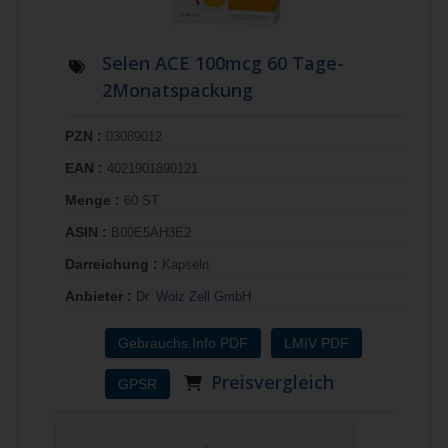
Selen ACE 100mcg 60 Tage-
2Monatspackung
PZN :
03089012
EAN :
4021901890121
Menge :
60 ST
ASIN :
B00E5AH3E2
Darreichung :
Kapseln
Anbieter :
Dr. Wolz Zell GmbH
Gebrauchs.Info PDF
LMIV PDF
Preisvergleich
GPSR