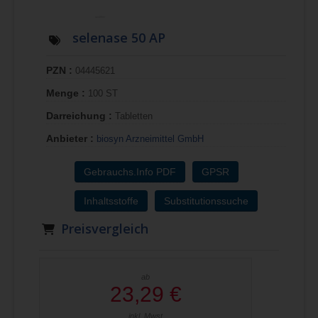
selenase 50 AP
PZN :
04445621
Menge :
100 ST
Darreichung :
Tabletten
Anbieter :
biosyn Arzneimittel GmbH
Gebrauchs.Info PDF
GPSR
Inhaltsstoffe
Substitutionssuche
Preisvergleich
ab
23,29 €
inkl. Mwst