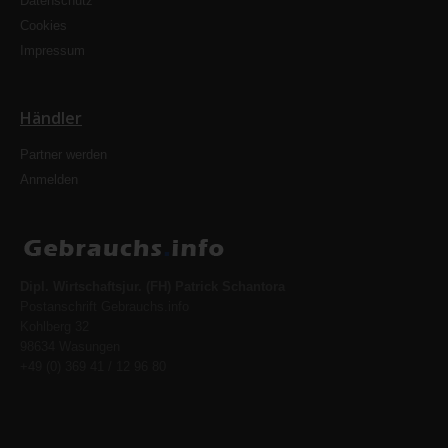
Datenschutz
Cookies
Impressum
Händler
Partner werden
Anmelden
Dipl. Wirtschaftsjur. (FH) Patrick Schantora
Postanschrift Gebrauchs.info
Kohlberg 32
98634 Wasungen
+49 (0) 369 41 / 12 96 80