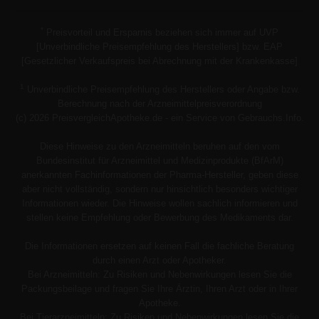
*
Preisvorteil und Ersparnis beziehen sich immer auf UVP
[Unverbindliche Preisempfehlung des Herstellers] bzw. EAP
[Gesetzlicher Verkaufspreis bei Abrechnung mit der Krankenkasse]
1
Unverbindliche Preisempfehlung des Herstellers oder Angabe bzw.
Berechnung nach der Arzneimittelpreisverordnung
(c) 2026 PreisvergleichApotheke.de - ein Service von Gebrauchs.Info.
Diese Hinweise zu den Arzneimitteln beruhen auf den vom
Bundesinstitut für Arzneimittel und Medizinprodukte (BfArM)
anerkannten Fachinformationen der Pharma-Hersteller, geben diese
aber nicht vollständig, sondern nur hinsichtlich besonders wichtiger
Informationen wieder. Die Hinweise wollen sachlich informieren und
stellen keine Empfehlung oder Bewerbung des Medikaments dar.
Die Informationen ersetzen auf keinen Fall die fachliche Beratung
durch einen Arzt oder Apotheker.
Bei Arzneimitteln: Zu Risiken und Nebenwirkungen lesen Sie die
Packungsbeilage und fragen Sie Ihre Ärztin, Ihren Arzt oder in Ihrer
Apotheke.
Bei Tierarzneimitteln: Zu Risiken und Nebenwirkungen lesen Sie die