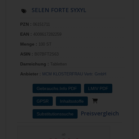
SELEN FORTE SYXYL
PZN :
06151711
EAN :
4008617282259
Menge :
100 ST
ASIN :
B07BFT2S63
Darreichung :
Tabletten
Anbieter :
MCM KLOSTERFRAU Vertr. GmbH
Gebrauchs.Info PDF
LMIV PDF
GPSR
Inhaltsstoffe
Preisvergleich
Substitutionssuche
ab