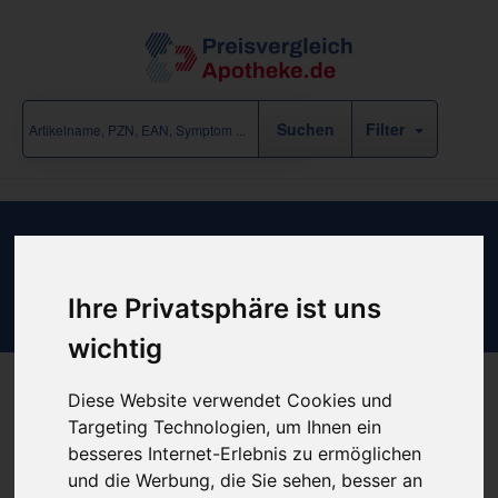
Filter
Ergebnisse für "Vitamine-Mineralien-
Tee / Selen" (15 Treffer)
Ihre Privatsphäre ist uns
eine Rubrik-Ebene zurück
wichtig
Diese Website verwendet Cookies und
Targeting Technologien, um Ihnen ein
«
‹
1
2
3
›
»
besseres Internet-Erlebnis zu ermöglichen
und die Werbung, die Sie sehen, besser an
Filter anzeigen