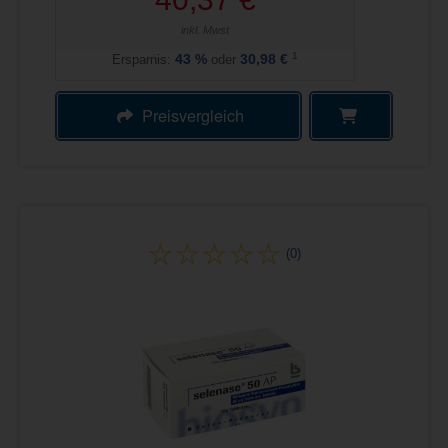
inkl. Mwst
1
Ersparnis:
43
%
oder
30,98 €
Preisvergleich
(0)