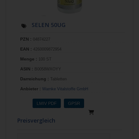
SELEN 50UG
PZN :
04874227
EAN :
4260009872954
Menge :
100 ST
ASIN :
B0058WXOYY
Darreichung :
Tabletten
Anbieter :
Warnke Vitalstoffe GmbH
LMIV PDF
GPSR
Preisvergleich