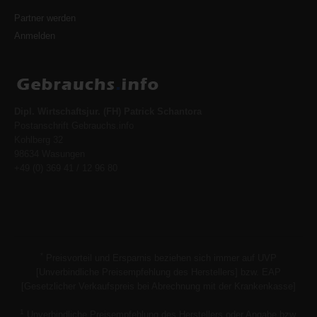
Partner werden
Anmelden
Dipl. Wirtschaftsjur. (FH) Patrick Schantora
Postanschrift Gebrauchs.info
Kohlberg 32
98634 Wasungen
+49 (0) 369 41 / 12 96 80
*
Preisvorteil und Ersparnis beziehen sich immer auf UVP
[Unverbindliche Preisempfehlung des Herstellers] bzw. EAP
[Gesetzlicher Verkaufspreis bei Abrechnung mit der Krankenkasse]
1
Unverbindliche Preisempfehlung des Herstellers oder Angabe bzw.