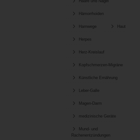
Haare und Nägel
Hämorrhoiden
Harnwege
Haut
Herpes
Herz-Kreislauf
Kopfschmerzen-Migräne
Künstliche Ernährung
Leber-Galle
Magen-Darm
medizinische Geräte
Mund- und
Rachenentzündungen