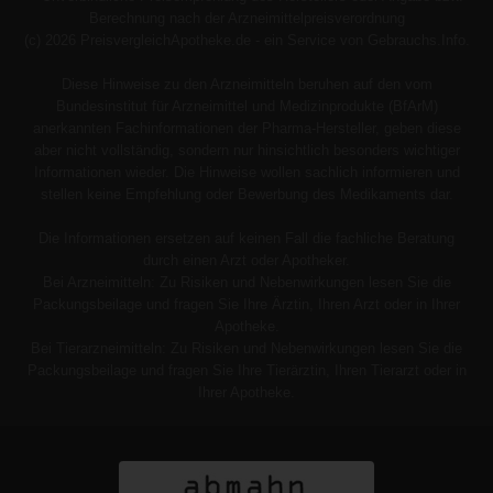
Berechnung nach der Arzneimittelpreisverordnung
(c) 2026 PreisvergleichApotheke.de - ein Service von Gebrauchs.Info.
Diese Hinweise zu den Arzneimitteln beruhen auf den vom
Bundesinstitut für Arzneimittel und Medizinprodukte (BfArM)
anerkannten Fachinformationen der Pharma-Hersteller, geben diese
aber nicht vollständig, sondern nur hinsichtlich besonders wichtiger
Informationen wieder. Die Hinweise wollen sachlich informieren und
stellen keine Empfehlung oder Bewerbung des Medikaments dar.
Die Informationen ersetzen auf keinen Fall die fachliche Beratung
durch einen Arzt oder Apotheker.
Bei Arzneimitteln: Zu Risiken und Nebenwirkungen lesen Sie die
Packungsbeilage und fragen Sie Ihre Ärztin, Ihren Arzt oder in Ihrer
Apotheke.
Bei Tierarzneimitteln: Zu Risiken und Nebenwirkungen lesen Sie die
Packungsbeilage und fragen Sie Ihre Tierärztin, Ihren Tierarzt oder in
Ihrer Apotheke.