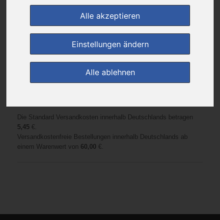
https://www.ventalis-shop.de
Email:
shop@ventalis.de
Alle akzeptieren
Telefon:
02247-745403
Einstellungen ändern
Agb
Impressum
Alle ablehnen
Versandarten
Zahlungsarten
Die Standard Versandkosten innerhalb Deutschlands betragen
5,45
€.
Versandkostenfreie Bestellungen innerhalb Deutschlands ab
einem Warenwert von
60,00
€.