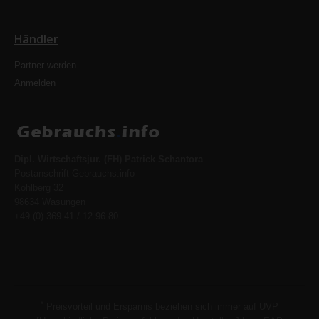
Händler
Partner werden
Anmelden
Dipl. Wirtschaftsjur. (FH) Patrick Schantora
Postanschrift Gebrauchs.info
Kohlberg 32
98634 Wasungen
+49 (0) 369 41 / 12 96 80
*
Preisvorteil und Ersparnis beziehen sich immer auf UVP