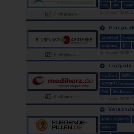
DHL
DPD
Herme
Daten vom 08.08.20
Profil einsehen
Pluspunk
Barzahlung
Kreditka
Botendienst
DHL
Daten vom 08.08.20
Profil einsehen
Luitpold
Kreditkarte
SEPA/Las
SOFORT Überweisun
DHL
DHL Express
Profil einsehen
Daten vom 08.08.20
Versanda
Amazon Payments
Vorkasse