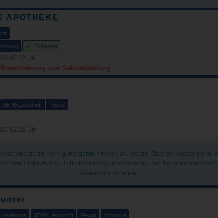
E APOTHEKE
rte
bholung
E-Rezept
26 02:22 Uhr
r Botenlieferung oder Selbstabholung
SEPA/Lastschrift
Paypal
26 02:16 Uhr
chApotheke.de zu noch günstigeren Preisen an, die nur über die Auswahl und 
gesamten Einkaufsliste. Bitte klicken Sie nacheinander auf die einzelnen Best
Warenkorb zu legen.
unter
Kreditkarte
SEPA/Lastschrift
Paypal
Vorkasse