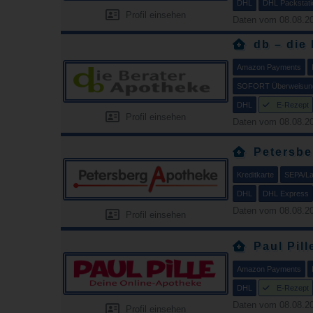
DHL
DHL Packstati
Profil einsehen
Daten vom 08.08.20
db – die
Amazon Payments
SOFORT Überweisun
DHL
E-Rezept
Profil einsehen
Daten vom 08.08.20
Petersbe
Kreditkarte
SEPA/Las
DHL
DHL Express
Daten vom 08.08.20
Profil einsehen
Paul Pill
Amazon Payments
DHL
E-Rezept
Daten vom 08.08.20
Profil einsehen