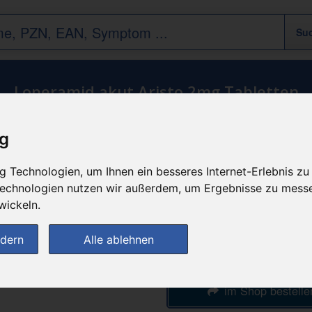
Loperamid akut Aristo 2mg Tabletten
ig
n
günstigster Produktpreis a
 Technologien, um Ihnen ein besseres Internet-Erlebnis zu
1,15 
 Technologien nutzen wir außerdem, um Ergebnisse zu mess
wickeln.
bei
ndern
Alle ablehnen
Forellen Apothe
im Shop bestelle