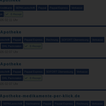
 Apotheke
Kreditkarte
SEPA/Lastschrift
Paypal
Paypal Express
Vorkasse
on
E-Rezept
26 02:11 Uhr
-Apotheke
tschrift
Paypal
Paypal Express
Rechnung
SOFORT Überweisung
Vorkasse
DHL Packstation
E-Rezept
26 02:07 Uhr
-Apotheke
tschrift
Paypal
Paypal Express
SOFORT Überweisung
Vorkasse
DHL Packstation
E-Rezept
26 02:07 Uhr
 Apotheke-medikamente-per-klick.de
SEPA/Lastschrift
Nachnahme
Paypal
Paypal Express
Rechnung
Vorkasse