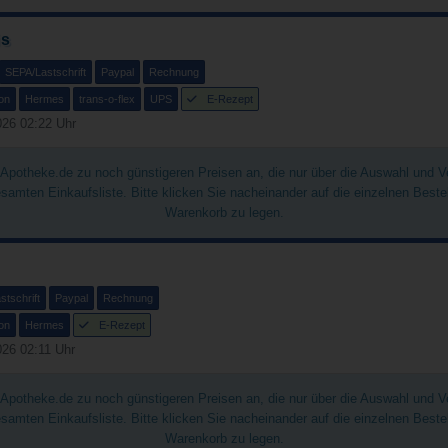
is
SEPA/Lastschrift
Paypal
Rechnung
on
Hermes
trans-o-flex
UPS
E-Rezept
26 02:22 Uhr
chApotheke.de zu noch günstigeren Preisen an, die nur über die Auswahl und 
gesamten Einkaufsliste. Bitte klicken Sie nacheinander auf die einzelnen Best
Warenkorb zu legen.
tschrift
Paypal
Rechnung
on
Hermes
E-Rezept
26 02:11 Uhr
chApotheke.de zu noch günstigeren Preisen an, die nur über die Auswahl und 
gesamten Einkaufsliste. Bitte klicken Sie nacheinander auf die einzelnen Best
Warenkorb zu legen.