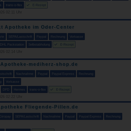
s
trans-o-flex
E-Rezept
26 02:11 Uhr
t Apotheke im Oder-Center
rte
SEPA/Lastschrift
Paypal
Rechnung
Vorkasse
DHL Packstation
Selbstabholung
E-Rezept
26 02:14 Uhr
-Apotheke-mediherz-shop.de
tschrift
Nachnahme
Paypal
Paypal Express
Rechnung
g
Vorkasse
DPD
Hermes
trans-o-flex
E-Rezept
26 02:22 Uhr
potheke Fliegende-Pillen.de
Giropay
SEPA/Lastschrift
Nachnahme
Paypal
Paypal Express
Rechnung