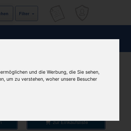
Filter
b
+ 5,45 € Versandkosten
 ermöglichen und die Werbung, die Sie sehen,
& inkl. MwSt.
€
en, um zu verstehen, woher unsere Besucher
4
Ersparnis:
80
%
oder
4,58 €
Preis pro 1 ST / 0,12 €
ke
Daten vom 08.08.2026 02:11 Uhr
n
zur Einkaufsliste