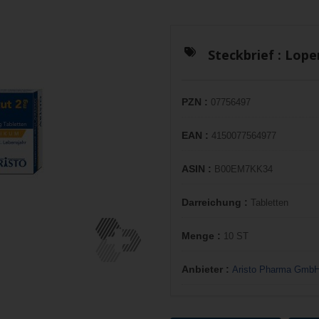
Steckbrief :
Lope
PZN :
07756497
EAN :
4150077564977
ASIN :
B00EM7KK34
Darreichung :
Tabletten
Menge :
10 ST
Anbieter :
Aristo Pharma Gmb