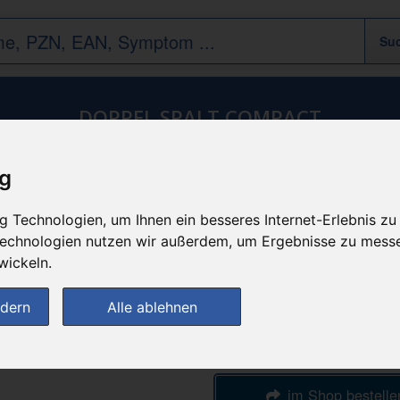
DOPPEL SPALT COMPACT
Arzneimittel
/
Schmerzmittel
ig
n
günstigster Produktpreis a
 Technologien, um Ihnen ein besseres Internet-Erlebnis zu
6,47 
 Technologien nutzen wir außerdem, um Ergebnisse zu mess
wickeln.
bei
ndern
Alle ablehnen
Apotheke am
Clemenshospita
im Shop bestelle