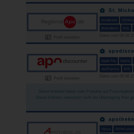
St. Mich
Kreditkarte
SEPA/Las
Botendienst
DHL
Daten vom 08.08.20
Profil einsehen
apodisco
Apple Pay
Klarna
ApoExpress
DHL
Daten vom 08.08.20
Profil einsehen
Dieser Anbieter bietet viele Produkte auf Preisverglei
Dieser Anbieter unterstützt nicht die Übertragung Ihrer 
apotheke
Klarna
SEPA/Lastsch