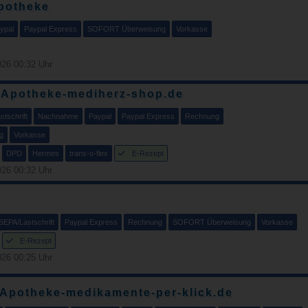
potheke
ypal
Paypal Express
SOFORT Überweisung
Vorkasse
26 00:32 Uhr
-Apotheke-mediherz-shop.de
tschrift
Nachnahme
Paypal
Paypal Express
Rechnung
g
Vorkasse
DPD
Hermes
trans-o-flex
E-Rezept
26 00:32 Uhr
SEPA/Lastschrift
Paypal Express
Rechnung
SOFORT Überweisung
Vorkasse
E-Rezept
26 00:25 Uhr
 Apotheke-medikamente-per-klick.de