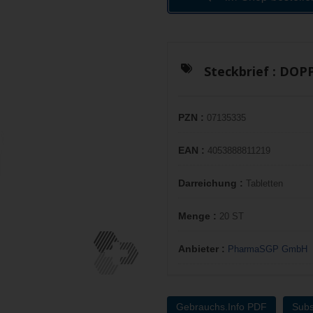
Steckbrief :
DOPP
PZN :
07135335
EAN :
4053888811219
Darreichung :
Tabletten
Menge :
20 ST
Anbieter :
PharmaSGP GmbH
Gebrauchs.Info PDF
Subs