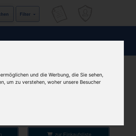
Filter
b
+ 6,50 € Versandkosten
 ermöglichen und die Werbung, die Sie sehen,
& inkl. MwSt.
€
en, um zu verstehen, woher unsere Besucher
4
Ersparnis:
58
%
oder
9,03 €
Preis pro 1 ST / 0,32 €
Daten vom 08.08.2026 00:20 Uhr
l
n
zur Einkaufsliste