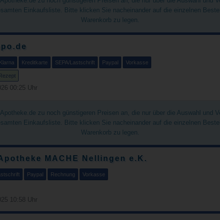
chApotheke.de zu noch günstigeren Preisen an, die nur über die Auswahl und 
gesamten Einkaufsliste. Bitte klicken Sie nacheinander auf die einzelnen Best
Warenkorb zu legen.
apo.de
Klarna
Kreditkarte
SEPA/Lastschrift
Paypal
Vorkasse
Rezept
26 00:25 Uhr
chApotheke.de zu noch günstigeren Preisen an, die nur über die Auswahl und 
gesamten Einkaufsliste. Bitte klicken Sie nacheinander auf die einzelnen Best
Warenkorb zu legen.
Apotheke MACHE Nellingen e.K.
tschrift
Paypal
Rechnung
Vorkasse
25 10:58 Uhr