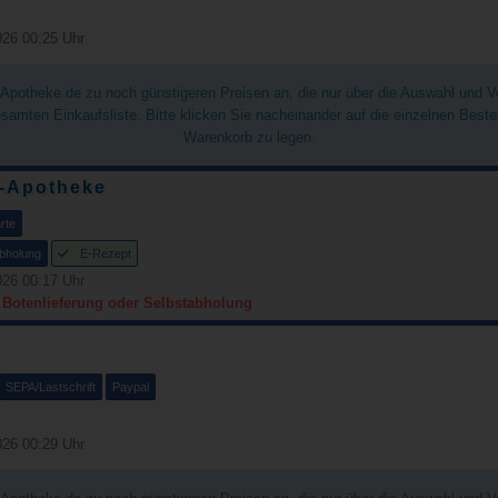
26 00:25 Uhr
chApotheke.de zu noch günstigeren Preisen an, die nur über die Auswahl und 
gesamten Einkaufsliste. Bitte klicken Sie nacheinander auf die einzelnen Best
Warenkorb zu legen.
f-Apotheke
rte
bholung
E-Rezept
26 00:17 Uhr
r Botenlieferung oder Selbstabholung
SEPA/Lastschrift
Paypal
26 00:29 Uhr