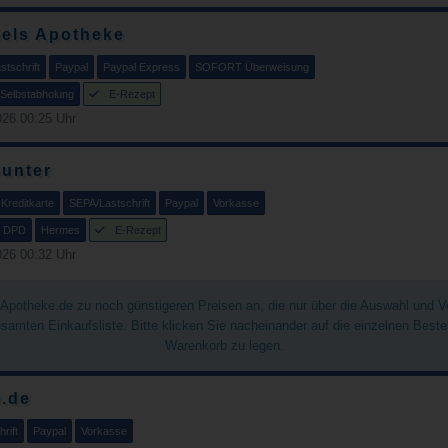
aels Apotheke
tschrift
Paypal
Paypal Express
SOFORT Überweisung
Selbstabholung
E-Rezept
26 00:25 Uhr
unter
Kreditkarte
SEPA/Lastschrift
Paypal
Vorkasse
DPD
Hermes
E-Rezept
26 00:32 Uhr
chApotheke.de zu noch günstigeren Preisen an, die nur über die Auswahl und 
gesamten Einkaufsliste. Bitte klicken Sie nacheinander auf die einzelnen Best
Warenkorb zu legen.
.de
rift
Paypal
Vorkasse