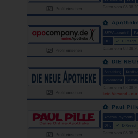
Daten vom 08.08.20
Profil einsehen
Apotheke
SEPA/Lastschrift
Pa
DHL
E-Rezept
Daten vom 08.08.20
Profil einsehen
DIE NEU
Barzahlung
Kreditka
Botendienst
Selbsta
Daten vom 08.08.20
Profil einsehen
kein Versand - nu
Paul Pill
Amazon Payments
DHL
E-Rezept
Daten vom 08.08.20
Profil einsehen