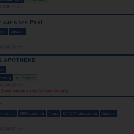
26 00:20 Uhr
 zur alten Post
ypal
Vorkasse
26 00:29 Uhr
E APOTHEKE
rte
bholung
E-Rezept
26 00:29 Uhr
r Botenlieferung oder Selbstabholung
e
Kreditkarte
SEPA/Lastschrift
Paypal
SOFORT Überweisung
Vorkasse
26 00:17 Uhr