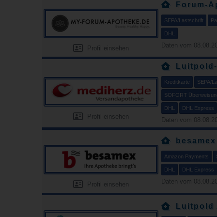
Forum-A
SEPA/Lastschrift
Pa
DHL
Daten vom 08.08.20
Profil einsehen
Luitpold
Kreditkarte
SEPA/Las
SOFORT Überweisun
DHL
DHL Express
Profil einsehen
Daten vom 08.08.20
besamex
Amazon Payments
DHL
DHL Express
Daten vom 08.08.20
Profil einsehen
Luitpold