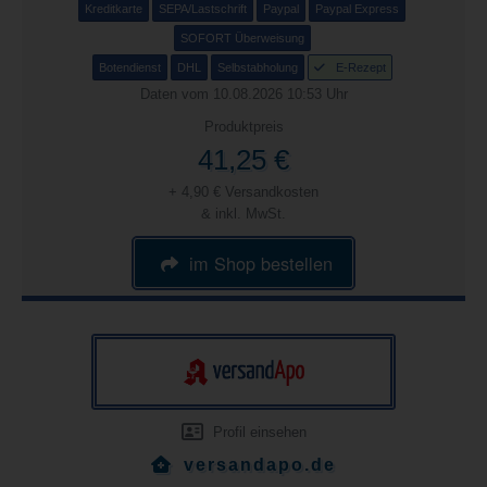
Kreditkarte
SEPA/Lastschrift
Paypal
Paypal Express
SOFORT Überweisung
Botendienst
DHL
Selbstabholung
E-Rezept
Daten vom 10.08.2026 10:53 Uhr
Produktpreis
41,25 €
+ 4,90 € Versandkosten
& inkl. MwSt.
im Shop bestellen
Profil einsehen
versandapo.de