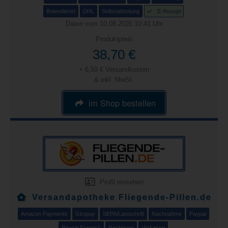
Botendienst
DHL
Selbstabholung
E-Rezept
Daten vom 10.08.2026 10:41 Uhr
Produktpreis
38,70 €
+ 6,50 € Versandkosten
& inkl. MwSt.
im Shop bestellen
Profil einsehen
Versandapotheke Fliegende-Pillen.de
Amazon Payments
Giropay
SEPA/Lastschrift
Nachnahme
Paypal
Paypal Express
Rechnung
Vorkasse