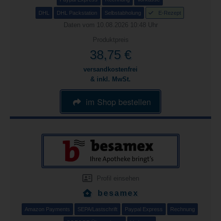
DHL
DHL Packstation
Selbstabholung
E-Rezept
Daten vom 10.08.2026 10:48 Uhr
Produktpreis
38,75 €
versandkostenfrei
& inkl. MwSt.
im Shop bestellen
Profil einsehen
besamex
Amazon Payments
SEPA/Lastschrift
Paypal Express
Rechnung