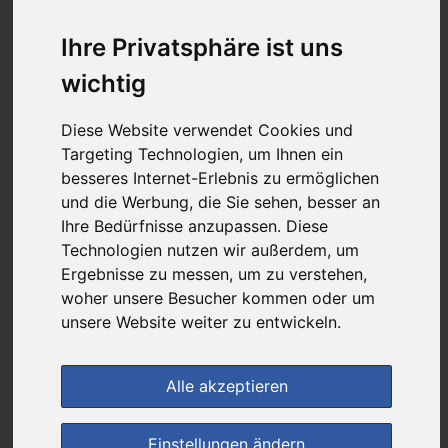
33,10 €
Ihre Privatsphäre ist uns
wichtig
bei
DIE NEUE APOTHEKE
Diese Website verwendet Cookies und
kein Versand - nur Botenlieferung oder Selbstabholung
Targeting Technologien, um Ihnen ein
4
Ersparnis:
39
%
oder
20,89 €
besseres Internet-Erlebnis zu ermöglichen
und die Werbung, die Sie sehen, besser an
Preis pro 1 ST / 0,66 €
Ihre Bedürfnisse anzupassen. Diese
Daten vom 10.08.2026 10:41 Uhr
Technologien nutzen wir außerdem, um
Ergebnisse zu messen, um zu verstehen,
woher unsere Besucher kommen oder um
(0)
Jetzt bewerten!
unsere Website weiter zu entwickeln.
im Shop bestellen
Alle akzeptieren
zur Einkaufsliste
Einstellungen ändern