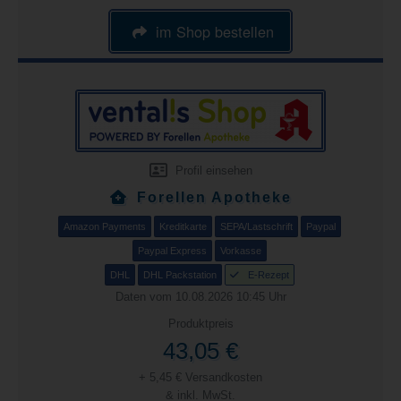
im Shop bestellen
Profil einsehen
Forellen Apotheke
Amazon Payments
Kreditkarte
SEPA/Lastschrift
Paypal
Paypal Express
Vorkasse
DHL
DHL Packstation
E-Rezept
Daten vom 10.08.2026 10:45 Uhr
Produktpreis
43,05 €
+ 5,45 € Versandkosten
& inkl. MwSt.