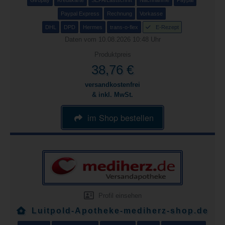
Giropay
Kreditkarte
SEPA/Lastschrift
Nachnahme
Paypal
Paypal Express
Rechnung
Vorkasse
DHL
DPD
Hermes
trans-o-flex
E-Rezept
Daten vom 10.08.2026 10:48 Uhr
Produktpreis
38,76 €
versandkostenfrei
& inkl. MwSt.
im Shop bestellen
Profil einsehen
Luitpold-Apotheke-mediherz-shop.de