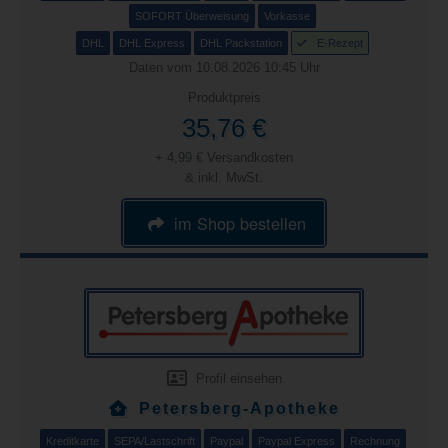
SOFORT Überweisung
Vorkasse
DHL
DHL Express
DHL Packstation
E-Rezept
Daten vom 10.08.2026 10:45 Uhr
Produktpreis
35,76 €
+ 4,99 € Versandkosten
& inkl. MwSt.
im Shop bestellen
Profil einsehen
Petersberg-Apotheke
Kreditkarte
SEPA/Lastschrift
Paypal
Paypal Express
Rechnung