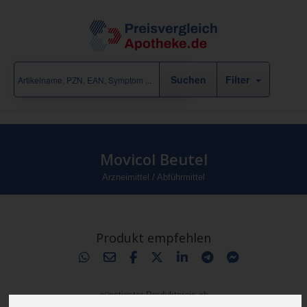
Filter
Movicol Beutel
Arzneimittel
/
Abführmittel
Produkt empfehlen
günstigster Produktpreis ab