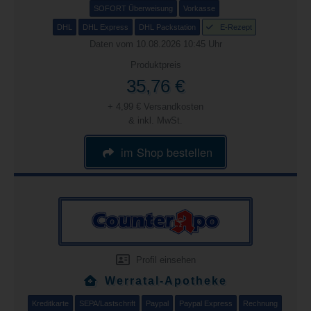
SOFORT Überweisung
Vorkasse
DHL
DHL Express
DHL Packstation
E-Rezept
Daten vom 10.08.2026 10:45 Uhr
Produktpreis
35,76 €
+ 4,99 € Versandkosten
& inkl. MwSt.
im Shop bestellen
Profil einsehen
Werratal-Apotheke
Kreditkarte
SEPA/Lastschrift
Paypal
Paypal Express
Rechnung