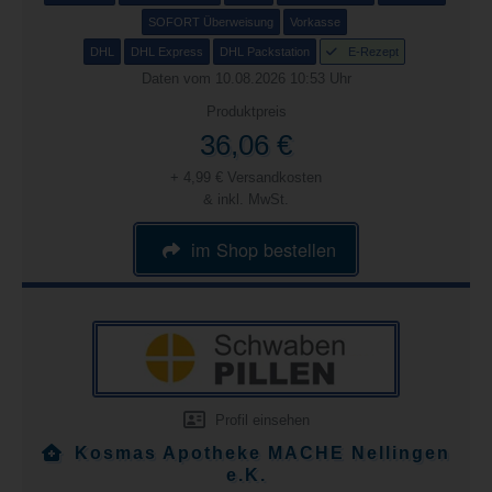
SOFORT Überweisung
Vorkasse
DHL
DHL Express
DHL Packstation
E-Rezept
Daten vom 10.08.2026 10:53 Uhr
Produktpreis
36,06 €
+ 4,99 € Versandkosten
& inkl. MwSt.
im Shop bestellen
Profil einsehen
Kosmas Apotheke MACHE Nellingen
e.K.