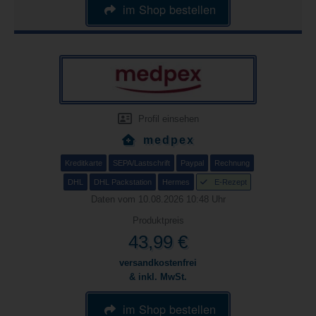
im Shop bestellen
Profil einsehen
medpex
Kreditkarte
SEPA/Lastschrift
Paypal
Rechnung
DHL
DHL Packstation
Hermes
E-Rezept
Daten vom 10.08.2026 10:48 Uhr
Produktpreis
43,99 €
versandkostenfrei
& inkl. MwSt.
im Shop bestellen