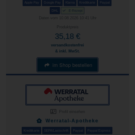
Apple Pay
Google Pay
Klarna
Kreditkarte
Paypal
DHL
E-Rezept
Daten vom 10.08.2026 10:41 Uhr
Produktpreis
35,18 €
versandkostenfrei
& inkl. MwSt.
im Shop bestellen
Profil einsehen
Werratal-Apotheke
Kreditkarte
SEPA/Lastschrift
Paypal
Paypal Express