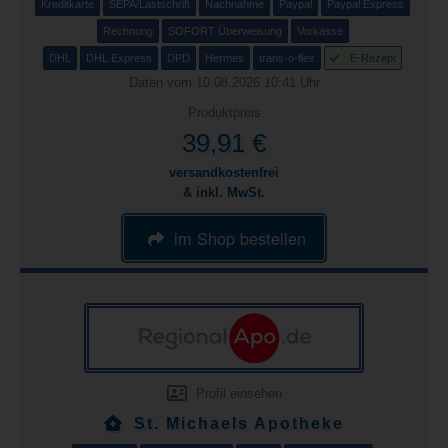
Kreditkarte
SEPA/Lastschrift
Nachnahme
Paypal
Paypal Express
Rechnung
SOFORT Überweisung
Vorkasse
DHL
DHL Express
DPD
Hermes
trans-o-flex
E-Rezept
Daten vom 10.08.2026 10:41 Uhr
Produktpreis
39,91 €
versandkostenfrei
& inkl. MwSt.
im Shop bestellen
Profil einsehen
St. Michaels Apotheke