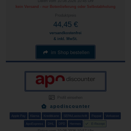
Daten vom 10.08.2026 10:45 Uhr
kein Versand - nur Botenlieferung oder Selbstabholung
Produktpreis
44,45 €
versandkostenfrei
& inkl. MwSt.
im Shop bestellen
Profil einsehen
apodiscounter
Apple Pay
Klarna
Kreditkarte
SEPA/Lastschrift
Paypal
Vorkasse
ApoExpress
DHL
DPD
Hermes
E-Rezept
Daten vom 10.08.2026 10:57 Uhr