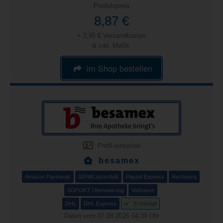
Produktpreis
8,87 €
+ 2,95 € Versandkosten
& inkl. MwSt.
im Shop bestellen
Profil einsehen
besamex
Amazon Payments
SEPA/Lastschrift
Paypal Express
Rechnung
SOFORT Überweisung
Vorkasse
DHL
DHL Express
E-Rezept
Daten vom 07.08.2026 04:39 Uhr