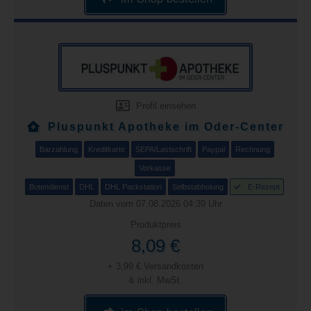
Profil einsehen
Pluspunkt Apotheke im Oder-Center
Barzahlung
Kreditkarte
SEPA/Lastschrift
Paypal
Rechnung
Vorkasse
Botendienst
DHL
DHL Packstation
Selbstabholung
E-Rezept
Daten vom 07.08.2026 04:39 Uhr
Produktpreis
8,09 €
+ 3,99 € Versandkosten
& inkl. MwSt.