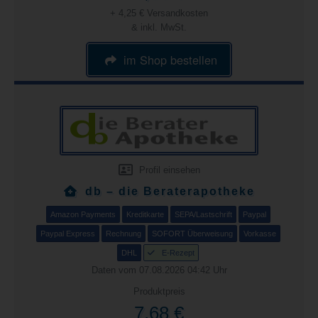
+ 4,25 € Versandkosten
& inkl. MwSt.
im Shop bestellen
Profil einsehen
db – die Beraterapotheke
Amazon Payments
Kreditkarte
SEPA/Lastschrift
Paypal
Paypal Express
Rechnung
SOFORT Überweisung
Vorkasse
DHL
E-Rezept
Daten vom 07.08.2026 04:42 Uhr
Produktpreis
7,68 €