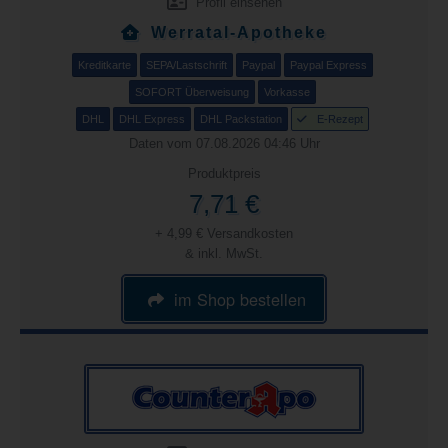
Profil einsehen
Werratal-Apotheke
Kreditkarte
SEPA/Lastschrift
Paypal
Paypal Express
SOFORT Überweisung
Vorkasse
DHL
DHL Express
DHL Packstation
E-Rezept
Daten vom 07.08.2026 04:46 Uhr
Produktpreis
7,71 €
+ 4,99 € Versandkosten
& inkl. MwSt.
im Shop bestellen