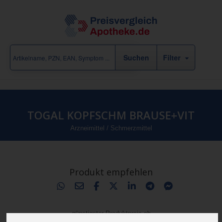
Filter
TOGAL KOPFSCHM BRAUSE+VIT
Arzneimittel
/
Schmerzmittel
Produkt empfehlen
günstigster Produktpreis ab