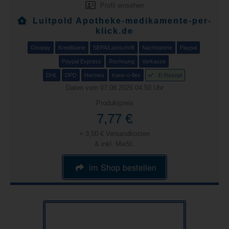
Profil einsehen
Luitpold Apotheke-medikamente-per-
klick.de
Giropay
Kreditkarte
SEPA/Lastschrift
Nachnahme
Paypal
Paypal Express
Rechnung
Vorkasse
DHL
DPD
Hermes
trans-o-flex
E-Rezept
Daten vom 07.08.2026 04:50 Uhr
Produktpreis
7,77 €
+ 3,50 € Versandkosten
& inkl. MwSt.
im Shop bestellen