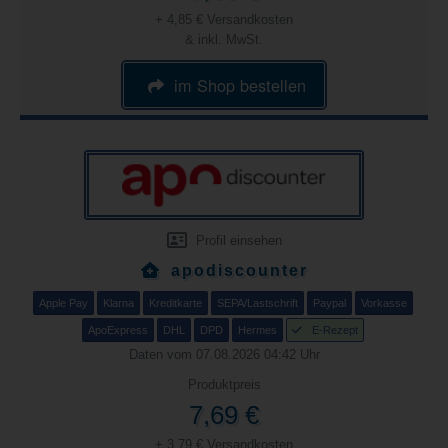
+ 4,85 € Versandkosten
& inkl. MwSt.
im Shop bestellen
Profil einsehen
apodiscounter
Apple Pay
Klarna
Kreditkarte
SEPA/Lastschrift
Paypal
Vorkasse
ApoExpress
DHL
DPD
Hermes
E-Rezept
Daten vom 07.08.2026 04:42 Uhr
Produktpreis
7,69 €
+ 3,79 € Versandkosten