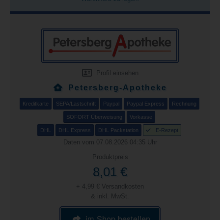
Profil einsehen
Petersberg-Apotheke
Kreditkarte
SEPA/Lastschrift
Paypal
Paypal Express
Rechnung
SOFORT Überweisung
Vorkasse
DHL
DHL Express
DHL Packstation
E-Rezept
Daten vom 07.08.2026 04:35 Uhr
Produktpreis
8,01 €
+ 4,99 € Versandkosten
& inkl. MwSt.
im Shop bestellen