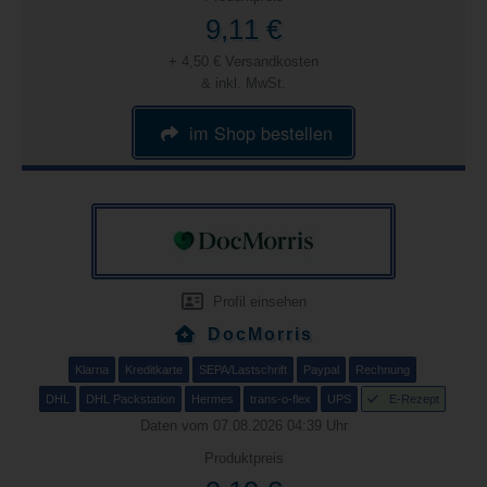
9,11 €
+ 4,50 € Versandkosten
& inkl. MwSt.
im Shop bestellen
Profil einsehen
DocMorris
Klarna
Kreditkarte
SEPA/Lastschrift
Paypal
Rechnung
DHL
DHL Packstation
Hermes
trans-o-flex
UPS
E-Rezept
Daten vom 07.08.2026 04:39 Uhr
Produktpreis