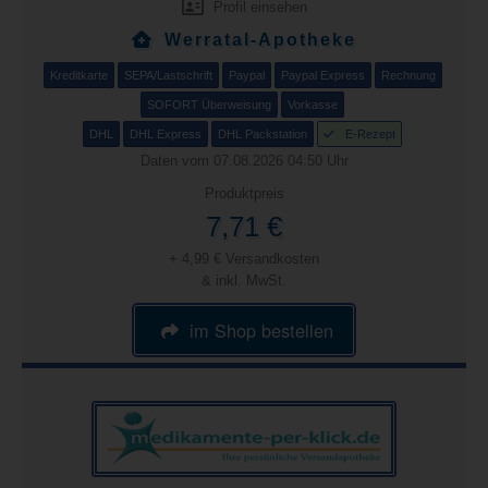
Profil einsehen
Werratal-Apotheke
Kreditkarte
SEPA/Lastschrift
Paypal
Paypal Express
Rechnung
SOFORT Überweisung
Vorkasse
DHL
DHL Express
DHL Packstation
E-Rezept
Daten vom 07.08.2026 04:50 Uhr
Produktpreis
7,71 €
+ 4,99 € Versandkosten
& inkl. MwSt.
im Shop bestellen