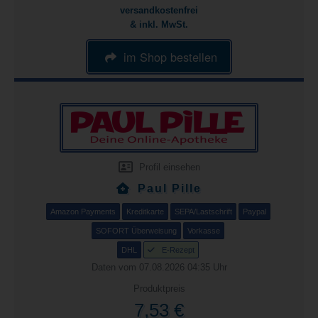
versandkostenfrei
& inkl. MwSt.
im Shop bestellen
Profil einsehen
Paul Pille
Amazon Payments
Kreditkarte
SEPA/Lastschrift
Paypal
SOFORT Überweisung
Vorkasse
DHL
E-Rezept
Daten vom 07.08.2026 04:35 Uhr
Produktpreis
7,53 €