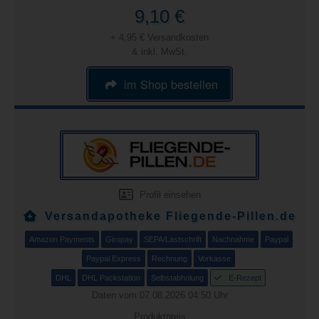
9,10 €
+ 4,95 € Versandkosten
& inkl. MwSt.
im Shop bestellen
Profil einsehen
Versandapotheke Fliegende-Pillen.de
Amazon Payments
Giropay
SEPA/Lastschrift
Nachnahme
Paypal
Paypal Express
Rechnung
Vorkasse
DHL
DHL Packstation
Selbstabholung
E-Rezept
Daten vom 07.08.2026 04:50 Uhr
Produktpreis