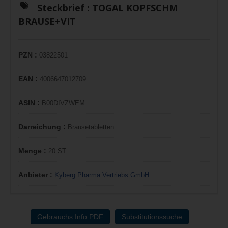
Steckbrief :
TOGAL KOPFSCHM
BRAUSE+VIT
PZN :
03822501
EAN :
4006647012709
ASIN :
B00DIVZWEM
Darreichung :
Brausetabletten
Menge :
20 ST
Anbieter :
Kyberg Pharma Vertriebs GmbH
Gebrauchs.Info PDF
Substitutionssuche