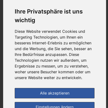
6,97 €
Ihre Privatsphäre ist uns
wichtig
bei
Apotheke am Clemenshospital
Diese Website verwendet Cookies und
+ 6,50 € Versandkosten
Targeting Technologien, um Ihnen ein
& inkl. MwSt.
besseres Internet-Erlebnis zu ermöglichen
4
Ersparnis:
50
%
oder
7,08 €
und die Werbung, die Sie sehen, besser an
Ihre Bedürfnisse anzupassen. Diese
Preis pro 1 ST / 0,35 €
Technologien nutzen wir außerdem, um
Daten vom 07.08.2026 04:46 Uhr
Ergebnisse zu messen, um zu verstehen,
woher unsere Besucher kommen oder um
unsere Website weiter zu entwickeln.
(1)
Jetzt bewerten!
im Shop bestellen
Alle akzeptieren
Einstellungen ändern