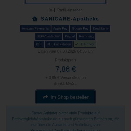
Profil einsehen
SANICARE-Apotheke
Amazon Payments
Apple Pay
Google Pay
Kreditkarte
SEPA/Lastschrift
Paypal
Rechnung
DHL
DHL Packstation
E-Rezept
Daten vom 07.08.2026 04:35 Uhr
Produktpreis
7,86 €
+ 3,95 € Versandkosten
& inkl. MwSt.
im Shop bestellen
Dieser Anbieter bietet viele Produkte auf
PreisvergleichApotheke.de zu noch günstigeren Preisen an, die
nur über die Auswahl und Verlinkung von
PreisvergleichApotheke.de heraus gelten.