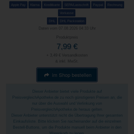
Apple Pay
Klarna
Kreditkarte
SEPA/Lastschrift
Paypal
Rechnung
Vorkasse
DHL
DHL Packstation
Daten vom 07.08.2026 04:33 Uhr
Produktpreis
7,99 €
+ 3,49 € Versandkosten
& inkl. MwSt.
im Shop bestellen
Dieser Anbieter bietet viele Produkte auf
PreisvergleichApotheke.de zu noch günstigeren Preisen an, die
nur über die Auswahl und Verlinkung von
PreisvergleichApotheke.de heraus gelten.
Dieser Anbieter unterstützt nicht die Übertragung Ihrer gesamten
Einkaufsliste. Bitte klicken Sie nacheinander auf die einzelnen
Bestell-Buttons, um die Produkte manuell beim Anbieter in den
Warenkorb zu legen.