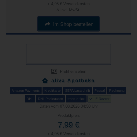
+ 4,95 € Versandkosten
& inkl. MwSt.
im Shop bestellen
Profil einsehen
aliva-Apotheke
Amazon Payments
Kreditkarte
SEPA/Lastschrift
Paypal
Rechnung
DHL
DHL Packstation
trans-o-flex
E-Rezept
Daten vom 07.08.2026 04:50 Uhr
Produktpreis
7,99 €
+ 4,95 € Versandkosten