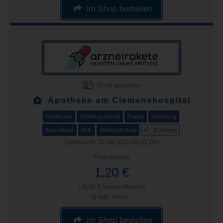
im Shop bestellen
Profil einsehen
Apotheke am Clemenshospital
Kreditkarte
SEPA/Lastschrift
Paypal
Rechnung
Botendienst
DHL
Selbstabholung
E-Rezept
Daten vom 10.08.2026 09:21 Uhr
Produktpreis
1,20 €
+ 6,50 € Versandkosten
& inkl. MwSt.
im Shop bestellen