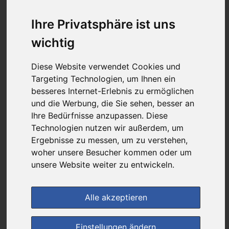
0,89 €
Ihre Privatsphäre ist uns
wichtig
bei
Versandapotheke Fliegende-Pillen.de
Diese Website verwendet Cookies und
+ 4,50 € Versandkosten
Targeting Technologien, um Ihnen ein
& inkl. MwSt.
besseres Internet-Erlebnis zu ermöglichen
4
Ersparnis:
94
%
oder
14,60 €
und die Werbung, die Sie sehen, besser an
Ihre Bedürfnisse anzupassen. Diese
Preis pro 1 ST / 0,09 €
Technologien nutzen wir außerdem, um
Daten vom 10.08.2026 09:25 Uhr
Ergebnisse zu messen, um zu verstehen,
woher unsere Besucher kommen oder um
unsere Website weiter zu entwickeln.
(0)
Jetzt bewerten!
im Shop bestellen
Alle akzeptieren
Einstellungen ändern