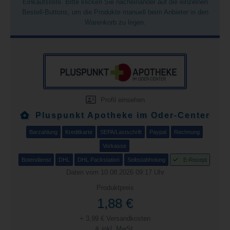
Einkaufsliste. Bitte klicken Sie nacheinander auf die einzelnen
Bestell-Buttons, um die Produkte manuell beim Anbieter in den
Warenkorb zu legen.
Profil einsehen
Pluspunkt Apotheke im Oder-Center
Barzahlung
Kreditkarte
SEPA/Lastschrift
Paypal
Rechnung
Vorkasse
Botendienst
DHL
DHL Packstation
Selbstabholung
E-Rezept
Daten vom 10.08.2026 09:17 Uhr
Produktpreis
1,88 €
+ 3,99 € Versandkosten
& inkl. MwSt.