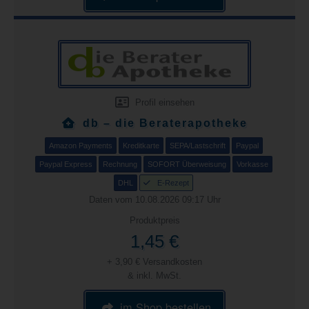
Profil einsehen
db – die Beraterapotheke
Amazon Payments
Kreditkarte
SEPA/Lastschrift
Paypal
Paypal Express
Rechnung
SOFORT Überweisung
Vorkasse
DHL
E-Rezept
Daten vom 10.08.2026 09:17 Uhr
Produktpreis
1,45 €
+ 3,90 € Versandkosten
& inkl. MwSt.
im Shop bestellen