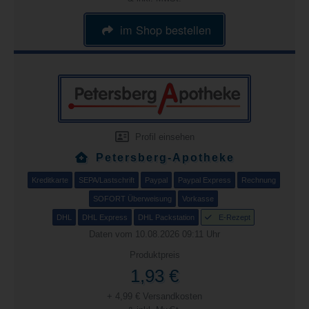
im Shop bestellen
Profil einsehen
Petersberg-Apotheke
Kreditkarte
SEPA/Lastschrift
Paypal
Paypal Express
Rechnung
SOFORT Überweisung
Vorkasse
DHL
DHL Express
DHL Packstation
E-Rezept
Daten vom 10.08.2026 09:11 Uhr
Produktpreis
1,93 €
+ 4,99 € Versandkosten