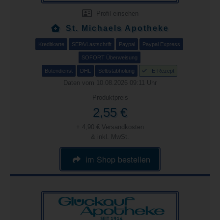
Profil einsehen
St. Michaels Apotheke
Kreditkarte
SEPA/Lastschrift
Paypal
Paypal Express
SOFORT Überweisung
Botendienst
DHL
Selbstabholung
E-Rezept
Daten vom 10.08.2026 09:11 Uhr
Produktpreis
2,55 €
+ 4,90 € Versandkosten
& inkl. MwSt.
im Shop bestellen