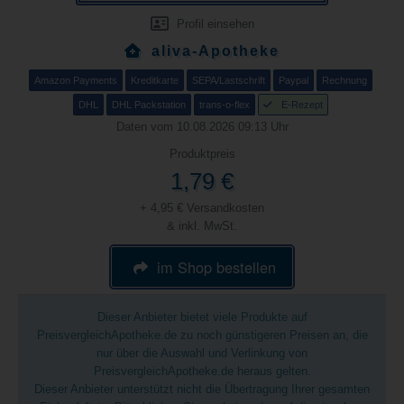
Profil einsehen
aliva-Apotheke
Amazon Payments
Kreditkarte
SEPA/Lastschrift
Paypal
Rechnung
DHL
DHL Packstation
trans-o-flex
E-Rezept
Daten vom 10.08.2026 09:13 Uhr
Produktpreis
1,79 €
+ 4,95 € Versandkosten
& inkl. MwSt.
im Shop bestellen
Dieser Anbieter bietet viele Produkte auf
PreisvergleichApotheke.de zu noch günstigeren Preisen an, die
nur über die Auswahl und Verlinkung von
PreisvergleichApotheke.de heraus gelten.
Dieser Anbieter unterstützt nicht die Übertragung Ihrer gesamten