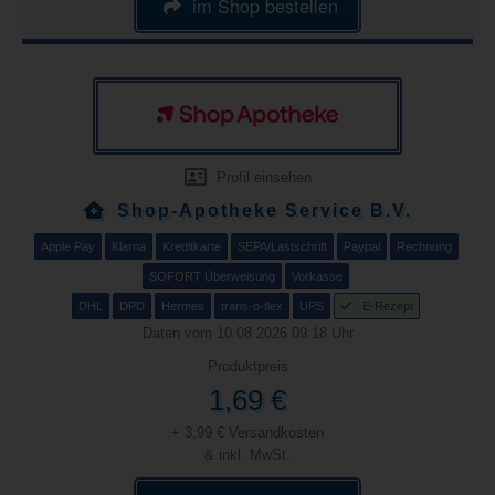
im Shop bestellen
Profil einsehen
Shop-Apotheke Service B.V.
Apple Pay
Klarna
Kreditkarte
SEPA/Lastschrift
Paypal
Rechnung
SOFORT Überweisung
Vorkasse
DHL
DPD
Hermes
trans-o-flex
UPS
E-Rezept
Daten vom 10.08.2026 09:18 Uhr
Produktpreis
1,69 €
+ 3,99 € Versandkosten
& inkl. MwSt.