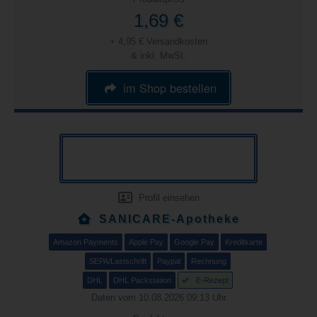
1,69 €
+ 4,95 € Versandkosten
& inkl. MwSt.
im Shop bestellen
Profil einsehen
SANICARE-Apotheke
Amazon Payments
Apple Pay
Google Pay
Kreditkarte
SEPA/Lastschrift
Paypal
Rechnung
DHL
DHL Packstation
E-Rezept
Daten vom 10.08.2026 09:13 Uhr