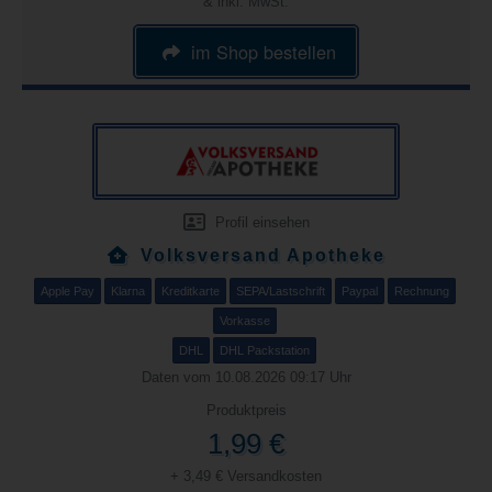
& inkl. MwSt.
im Shop bestellen
Profil einsehen
Volksversand Apotheke
Apple Pay
Klarna
Kreditkarte
SEPA/Lastschrift
Paypal
Rechnung
Vorkasse
DHL
DHL Packstation
Daten vom 10.08.2026 09:17 Uhr
Produktpreis
1,99 €
+ 3,49 € Versandkosten