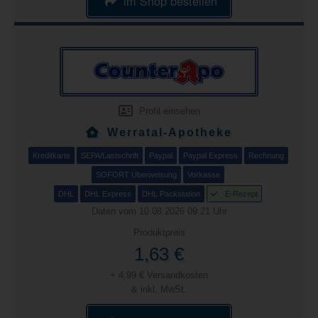
im Shop bestellen
Profil einsehen
Werratal-Apotheke
Kreditkarte
SEPA/Lastschrift
Paypal
Paypal Express
Rechnung
SOFORT Überweisung
Vorkasse
DHL
DHL Express
DHL Packstation
E-Rezept
Daten vom 10.08.2026 09:21 Uhr
Produktpreis
1,63 €
+ 4,99 € Versandkosten
& inkl. MwSt.