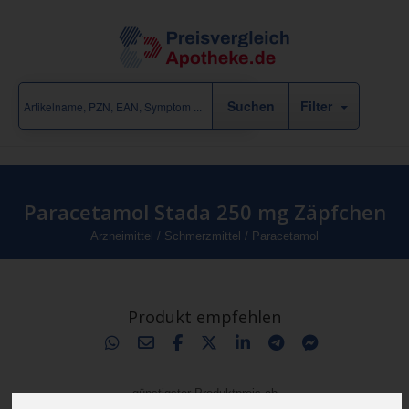
Filter
Paracetamol Stada 250 mg Zäpfchen
Arzneimittel
/
Schmerzmittel
/
Paracetamol
Produkt empfehlen
günstigster Produktpreis ab