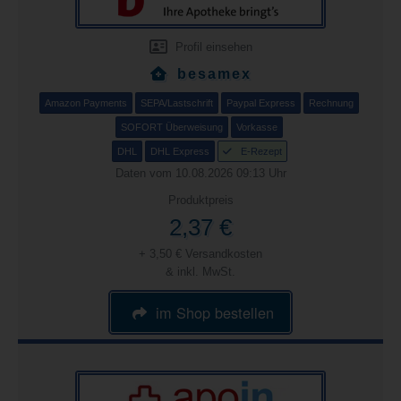
Profil einsehen
besamex
Amazon Payments
SEPA/Lastschrift
Paypal Express
Rechnung
SOFORT Überweisung
Vorkasse
DHL
DHL Express
E-Rezept
Daten vom 10.08.2026 09:13 Uhr
Produktpreis
2,37 €
+ 3,50 € Versandkosten
& inkl. MwSt.
im Shop bestellen