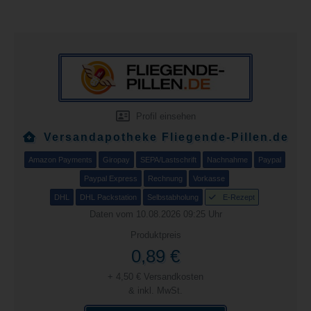
Profil einsehen
Versandapotheke Fliegende-Pillen.de
Amazon Payments
Giropay
SEPA/Lastschrift
Nachnahme
Paypal
Paypal Express
Rechnung
Vorkasse
DHL
DHL Packstation
Selbstabholung
E-Rezept
Daten vom 10.08.2026 09:25 Uhr
Produktpreis
0,89 €
+ 4,50 € Versandkosten
& inkl. MwSt.