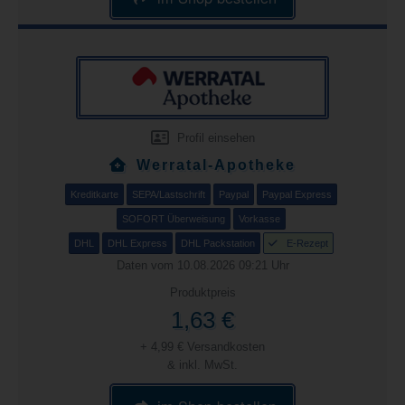
Profil einsehen
Werratal-Apotheke
Kreditkarte
SEPA/Lastschrift
Paypal
Paypal Express
SOFORT Überweisung
Vorkasse
DHL
DHL Express
DHL Packstation
E-Rezept
Daten vom 10.08.2026 09:21 Uhr
Produktpreis
1,63 €
+ 4,99 € Versandkosten
& inkl. MwSt.