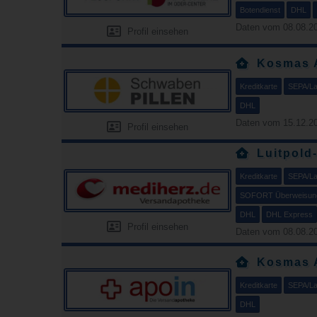
Botendienst
DHL
Daten vom 08.08.20
Profil einsehen
Kosmas 
Kreditkarte
SEPA/Las
DHL
Daten vom 15.12.20
Profil einsehen
Luitpold
Kreditkarte
SEPA/Las
SOFORT Überweisun
DHL
DHL Express
Profil einsehen
Daten vom 08.08.20
Kosmas 
Kreditkarte
SEPA/Las
DHL