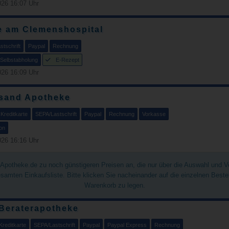
26 16:07 Uhr
e am Clemenshospital
tschrift
Paypal
Rechnung
Selbstabholung
E-Rezept
26 16:09 Uhr
sand Apotheke
Kreditkarte
SEPA/Lastschrift
Paypal
Rechnung
Vorkasse
on
26 16:16 Uhr
chApotheke.de zu noch günstigeren Preisen an, die nur über die Auswahl und 
gesamten Einkaufsliste. Bitte klicken Sie nacheinander auf die einzelnen Best
Warenkorb zu legen.
 Beraterapotheke
Kreditkarte
SEPA/Lastschrift
Paypal
Paypal Express
Rechnung