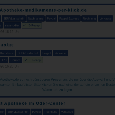
 Apotheke-medikamente-per-klick.de
SEPA/Lastschrift
Nachnahme
Paypal
Paypal Express
Rechnung
Vorkasse
s
trans-o-flex
E-Rezept
26 16:12 Uhr
unter
Kreditkarte
SEPA/Lastschrift
Paypal
Vorkasse
DPD
Hermes
E-Rezept
26 16:20 Uhr
chApotheke.de zu noch günstigeren Preisen an, die nur über die Auswahl und 
gesamten Einkaufsliste. Bitte klicken Sie nacheinander auf die einzelnen Best
Warenkorb zu legen.
t Apotheke im Oder-Center
rte
SEPA/Lastschrift
Paypal
Rechnung
Vorkasse