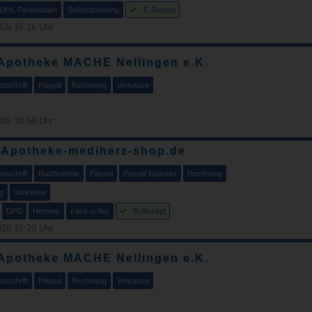
DHL Packstation
Selbstabholung
E-Rezept
26 16:16 Uhr
Apotheke MACHE Nellingen e.K.
tschrift
Paypal
Rechnung
Vorkasse
25 10:58 Uhr
-Apotheke-mediherz-shop.de
tschrift
Nachnahme
Paypal
Paypal Express
Rechnung
g
Vorkasse
DPD
Hermes
trans-o-flex
E-Rezept
26 16:20 Uhr
Apotheke MACHE Nellingen e.K.
tschrift
Paypal
Rechnung
Vorkasse