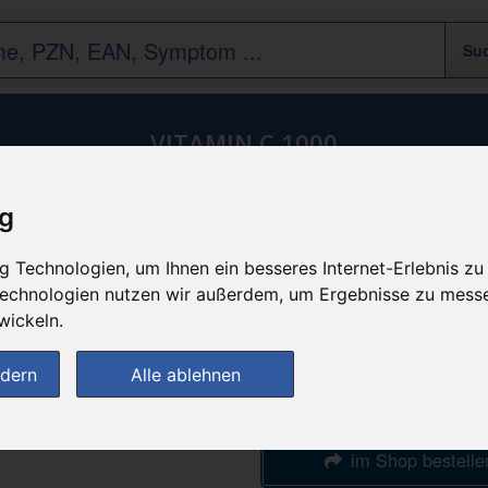
VITAMIN C 1000
Vitamine-Mineralien-Tee
/
Vitamine
/
C
ig
n
günstigster Produktpreis a
 Technologien, um Ihnen ein besseres Internet-Erlebnis zu
22,03 
 Technologien nutzen wir außerdem, um Ergebnisse zu mess
wickeln.
bei
ndern
Alle ablehnen
DIE NEUE APOTH
im Shop bestelle