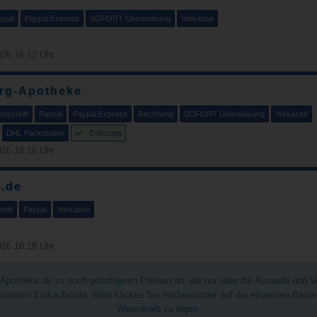
ypal
Paypal Express
SOFORT Überweisung
Vorkasse
26 16:12 Uhr
rg-Apotheke
tschrift
Paypal
Paypal Express
Rechnung
SOFORT Überweisung
Vorkasse
DHL Packstation
E-Rezept
26 16:16 Uhr
.de
rift
Paypal
Vorkasse
26 16:18 Uhr
chApotheke.de zu noch günstigeren Preisen an, die nur über die Auswahl und 
gesamten Einkaufsliste. Bitte klicken Sie nacheinander auf die einzelnen Best
Warenkorb zu legen.