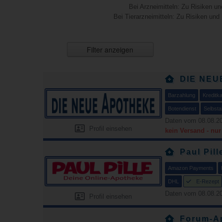
Bei Arzneimitteln: Zu Risiken un
Bei Tierarzneimitteln: Zu Risiken und
Filter anzeigen
DIE NEU
Barzahlung
Kreditka
Botendienst
Selbsta
Daten vom 08.08.20
Profil einsehen
kein Versand - nu
Paul Pill
Amazon Payments
DHL
E-Rezept
Daten vom 08.08.20
Profil einsehen
Forum-A