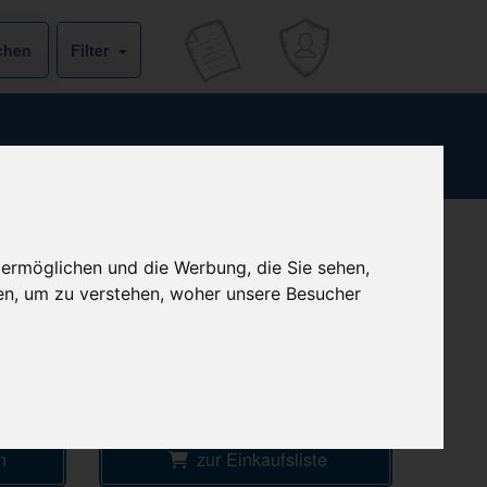
Filter
b
kein Versand - nur Botenlieferung oder
 ermöglichen und die Werbung, die Sie sehen,
Selbstabholung
€
en, um zu verstehen, woher unsere Besucher
4
Ersparnis:
37
%
oder
13,18 €
Preis pro 1 ST / 0,22 €
EKE
Daten vom 08.08.2026 16:20 Uhr
n
zur Einkaufsliste