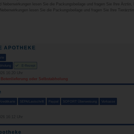
d Nebenwirkungen lesen Sie die Packungsbeilage und fragen Sie Ihre Ärztin, I
 Nebenwirkungen lesen Sie die Packungsbeilage und fragen Sie Ihre Tierärztin, 
E APOTHEKE
rte
bholung
E-Rezept
26 16:20 Uhr
r Botenlieferung oder Selbstabholung
e
Kreditkarte
SEPA/Lastschrift
Paypal
SOFORT Überweisung
Vorkasse
26 16:12 Uhr
potheke