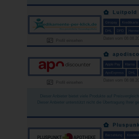
Luitpold
Giropay
Kreditkarte
DHL
DPD
Herme
Daten vom 08.08.20
Profil einsehen
apodisco
Apple Pay
Klarna
ApoExpress
DHL
Daten vom 08.08.20
Profil einsehen
Dieser Anbieter bietet viele Produkte auf Preisverglei
Dieser Anbieter unterstützt nicht die Übertragung Ihrer 
Pluspunk
Barzahlung
Kreditka