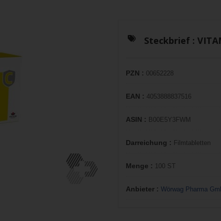
Steckbrief :
VITA
PZN :
00652228
EAN :
4053888837516
ASIN :
B00E5Y3FWM
Darreichung :
Filmtabletten
Menge :
100 ST
Anbieter :
Wörwag Pharma Gm