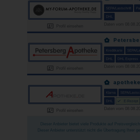
SEPA/Lastschrift
Pa
DHL
Daten vom 08.08.20
Profil einsehen
Petersbe
Kreditkarte
SEPA/Las
DHL
DHL Express
Daten vom 08.08.20
Profil einsehen
apotheke
Klarna
SEPA/Lastsch
DHL
E-Rezept
Daten vom 08.08.20
Profil einsehen
Dieser Anbieter bietet viele Produkte auf Preisverglei
Dieser Anbieter unterstützt nicht die Übertragung Ihrer 