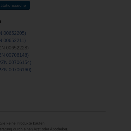
titutionssuche
n
ZN 00652205)
ZN 00652211)
PZN 00652228)
PZN 00706148)
(PZN 00706154)
(PZN 00706160)
Sie keine Produkte kaufen,
eratung durch einen Arzt oder Apotheker.