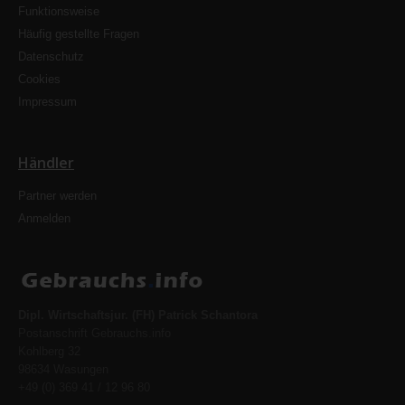
Funktionsweise
Häufig gestellte Fragen
Datenschutz
Cookies
Impressum
Händler
Partner werden
Anmelden
Dipl. Wirtschaftsjur. (FH) Patrick Schantora
Postanschrift Gebrauchs.info
Kohlberg 32
98634 Wasungen
+49 (0) 369 41 / 12 96 80