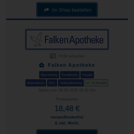
im Shop bestellen
Profil einsehen
Falken Apotheke
Barzahlung
Kreditkarte
Paypal
Botendienst
DHL
Selbstabholung
E-Rezept
Daten vom 08.08.2026 18:29 Uhr
Produktpreis
18,48 €
versandkostenfrei
& inkl. MwSt.