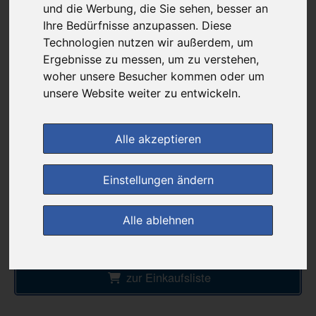
und die Werbung, die Sie sehen, besser an
günstigster Produktpreis ab
17,71 €
Ihre Bedürfnisse anzupassen. Diese
Technologien nutzen wir außerdem, um
Ergebnisse zu messen, um zu verstehen,
woher unsere Besucher kommen oder um
bei
Rathaus Apotheke
unsere Website weiter zu entwickeln.
versandkostenfrei
& inkl. MwSt.
Alle akzeptieren
Preis pro 1 ST / 0,89 €
Daten vom 28.10.2025 09:18 Uhr
Einstellungen ändern
Alle ablehnen
im Shop bestellen
zur Einkaufsliste