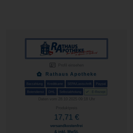
Profil einsehen
Rathaus Apotheke
Barzahlung
Kreditkarte
SEPA/Lastschrift
Paypal
Botendienst
DHL
Selbstabholung
E-Rezept
Daten vom 28.10.2025 09:18 Uhr
Produktpreis
17,71 €
versandkostenfrei
& inkl. MwSt.