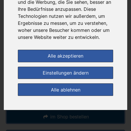
14,95 €
und die Werbung, die Sie sehen, besser an
Ihre Bedürfnisse anzupassen. Diese
Technologien nutzen wir außerdem, um
Ergebnisse zu messen, um zu verstehen,
bei
Luitpold Apotheke-medikamente-per-
woher unsere Besucher kommen oder um
klick.de
unsere Website weiter zu entwickeln.
+ 3,50 € Versandkosten
& inkl. MwSt.
Alle akzeptieren
4
Ersparnis:
12
%
oder
2,04 €
Einstellungen ändern
Preis pro 1 G / 0,17 €
Daten vom 09.08.2026 09:36 Uhr
Alle ablehnen
(0)
Jetzt bewerten!
im Shop bestellen