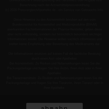
Unverbindliche Preisempfehlung des Herstellers oder Angabe bzw.
Berechnung nach der Arzneimittelpreisverordnung
(c) 2026 PreisvergleichApotheke.de - ein Service von Gebrauchs.Info.
Diese Hinweise zu den Arzneimitteln beruhen auf den vom
Bundesinstitut für Arzneimittel und Medizinprodukte (BfArM)
anerkannten Fachinformationen der Pharma-Hersteller, geben diese
aber nicht vollständig, sondern nur hinsichtlich besonders wichtiger
Informationen wieder. Die Hinweise wollen sachlich informieren und
stellen keine Empfehlung oder Bewerbung des Medikaments dar.
Die Informationen ersetzen auf keinen Fall die fachliche Beratung
durch einen Arzt oder Apotheker.
Bei Arzneimitteln: Zu Risiken und Nebenwirkungen lesen Sie die
Packungsbeilage und fragen Sie Ihre Ärztin, Ihren Arzt oder in Ihrer
Apotheke.
Bei Tierarzneimitteln: Zu Risiken und Nebenwirkungen lesen Sie die
Packungsbeilage und fragen Sie Ihre Tierärztin, Ihren Tierarzt oder in
Ihrer Apotheke.