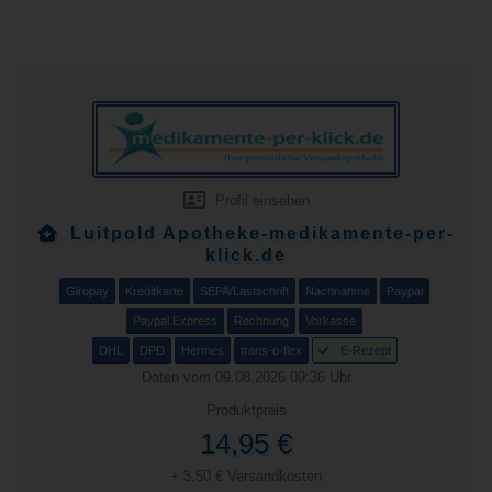
Profil einsehen
Luitpold Apotheke-medikamente-per-
klick.de
Giropay
Kreditkarte
SEPA/Lastschrift
Nachnahme
Paypal
Paypal Express
Rechnung
Vorkasse
DHL
DPD
Hermes
trans-o-flex
E-Rezept
Daten vom 09.08.2026 09:36 Uhr
Produktpreis
14,95 €
+ 3,50 € Versandkosten