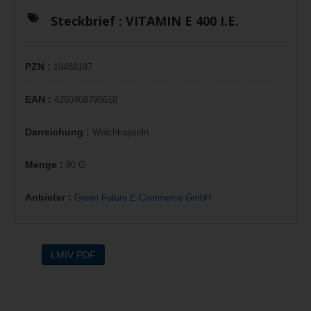
Steckbrief :
VITAMIN E 400 I.E.
PZN :
19488197
EAN :
4260408795618
Darreichung :
Weichkapseln
Menge :
90 G
Anbieter :
Green Future E-Commerce GmbH
LMIV PDF