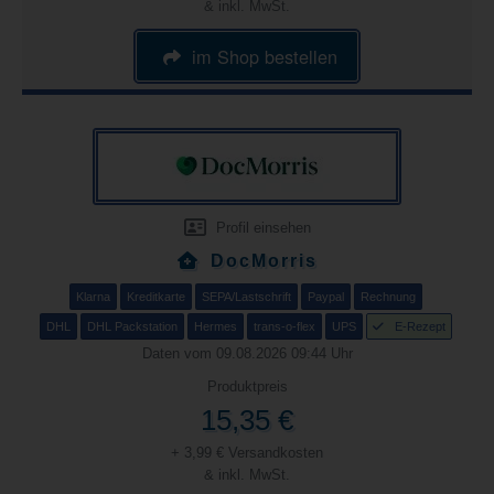
& inkl. MwSt.
im Shop bestellen
Profil einsehen
DocMorris
Klarna
Kreditkarte
SEPA/Lastschrift
Paypal
Rechnung
DHL
DHL Packstation
Hermes
trans-o-flex
UPS
E-Rezept
Daten vom 09.08.2026 09:44 Uhr
Produktpreis
15,35 €
+ 3,99 € Versandkosten
& inkl. MwSt.