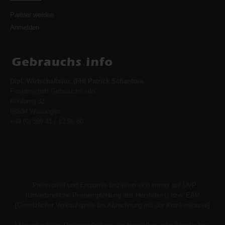
Partner werden
Anmelden
Dipl. Wirtschaftsjur. (FH) Patrick Schantora
Postanschrift Gebrauchs.info
Kohlberg 32
98634 Wasungen
+49 (0) 369 41 / 12 96 80
*
Preisvorteil und Ersparnis beziehen sich immer auf UVP
[Unverbindliche Preisempfehlung des Herstellers] bzw. EAP
[Gesetzlicher Verkaufspreis bei Abrechnung mit der Krankenkasse]
1