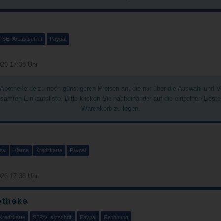
SEPA/Lastschrift
Paypal
26 17:38 Uhr
chApotheke.de zu noch günstigeren Preisen an, die nur über die Auswahl und 
gesamten Einkaufsliste. Bitte klicken Sie nacheinander auf die einzelnen Best
Warenkorb zu legen.
Pay
Klarna
Kreditkarte
Paypal
26 17:33 Uhr
otheke
Kreditkarte
SEPA/Lastschrift
Paypal
Rechnung