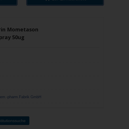
drin Mometason
pray 50ug
hem.-pharm.Fabrik GmbH
titutionssuche