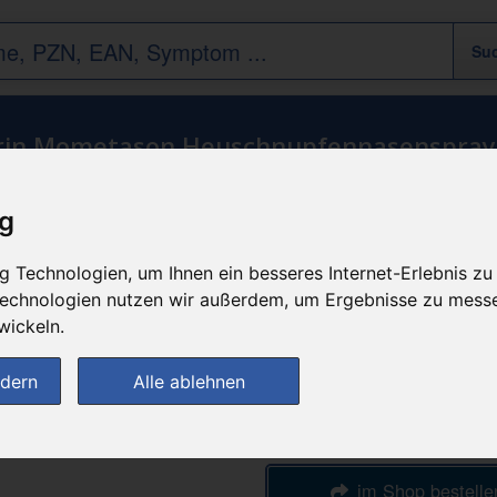
drin Mometason Heuschnupfennasenspray
Arzneimittel
/
Allergie
ig
n
günstigster Produktpreis a
 Technologien, um Ihnen ein besseres Internet-Erlebnis zu
5,93 
 Technologien nutzen wir außerdem, um Ergebnisse zu mess
wickeln.
bei
ndern
Alle ablehnen
Versandapotheke Flie
Pillen.de
im Shop bestelle