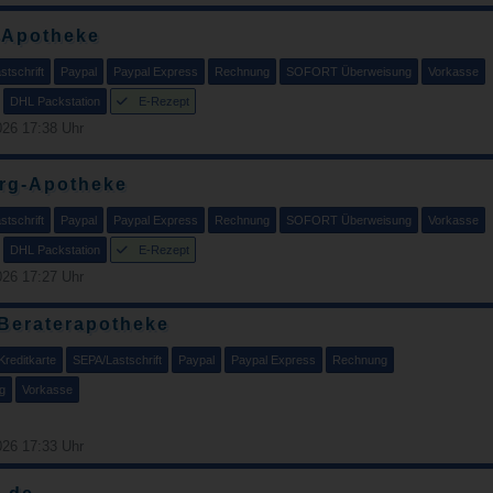
-Apotheke
tschrift
Paypal
Paypal Express
Rechnung
SOFORT Überweisung
Vorkasse
DHL Packstation
E-Rezept
26 17:38 Uhr
rg-Apotheke
tschrift
Paypal
Paypal Express
Rechnung
SOFORT Überweisung
Vorkasse
DHL Packstation
E-Rezept
26 17:27 Uhr
 Beraterapotheke
Kreditkarte
SEPA/Lastschrift
Paypal
Paypal Express
Rechnung
g
Vorkasse
26 17:33 Uhr