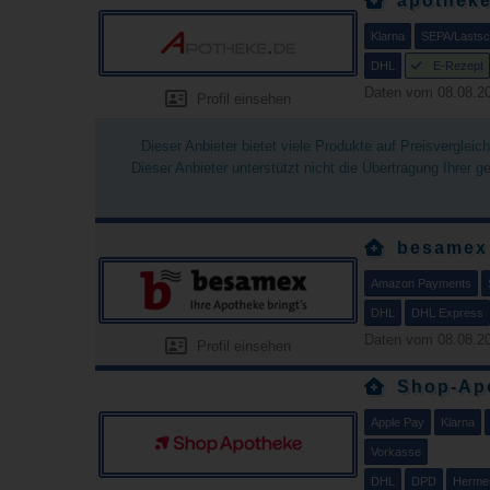
apotheke
Klarna
SEPA/Lastsch
DHL
E-Rezept
Daten vom 08.08.20
Profil einsehen
Dieser Anbieter bietet viele Produkte auf Preisverglei
Dieser Anbieter unterstützt nicht die Übertragung Ihrer 
besamex
Amazon Payments
DHL
DHL Express
Daten vom 08.08.20
Profil einsehen
Shop-Apo
Apple Pay
Klarna
Vorkasse
DHL
DPD
Herme