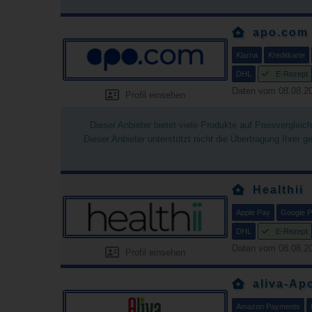
apo.com
Klarna
Kreditkarte
DHL
E-Rezept
Daten vom 08.08.20
Profil einsehen
Dieser Anbieter bietet viele Produkte auf Preisverglei
Dieser Anbieter unterstützt nicht die Übertragung Ihrer 
Healthii
Apple Pay
Google 
DHL
E-Rezept
Daten vom 08.08.20
Profil einsehen
aliva-Ap
Amazon Payments