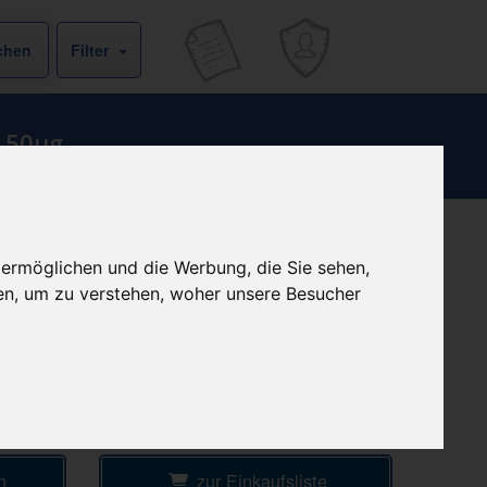
Filter
 50ug
b
+ 4,50 € Versandkosten
 ermöglichen und die Werbung, die Sie sehen,
& inkl. MwSt.
€
en, um zu verstehen, woher unsere Besucher
1
Ersparnis:
75
%
oder
17,75 €
Preis pro 1 G / 0,33 €
gende-
Daten vom 08.08.2026 17:21 Uhr
n
zur Einkaufsliste