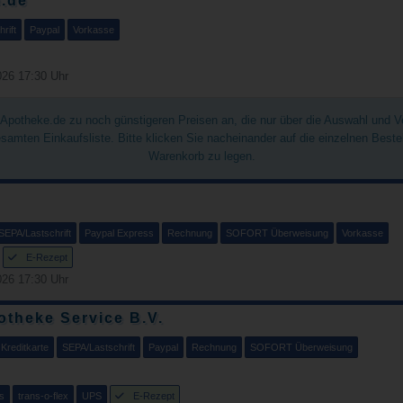
.de
rift
Paypal
Vorkasse
26 17:30 Uhr
chApotheke.de zu noch günstigeren Preisen an, die nur über die Auswahl und 
gesamten Einkaufsliste. Bitte klicken Sie nacheinander auf die einzelnen Best
Warenkorb zu legen.
SEPA/Lastschrift
Paypal Express
Rechnung
SOFORT Überweisung
Vorkasse
E-Rezept
26 17:30 Uhr
theke Service B.V.
Kreditkarte
SEPA/Lastschrift
Paypal
Rechnung
SOFORT Überweisung
s
trans-o-flex
UPS
E-Rezept