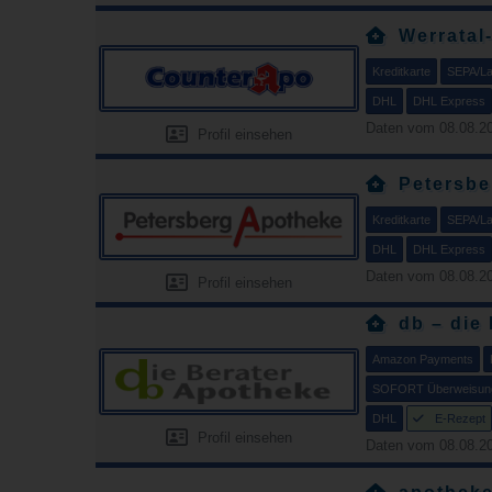
Werratal
Kreditkarte
SEPA/Las
DHL
DHL Express
Daten vom 08.08.20
Profil einsehen
Petersbe
Kreditkarte
SEPA/Las
DHL
DHL Express
Daten vom 08.08.20
Profil einsehen
db – die
Amazon Payments
SOFORT Überweisun
DHL
E-Rezept
Profil einsehen
Daten vom 08.08.20