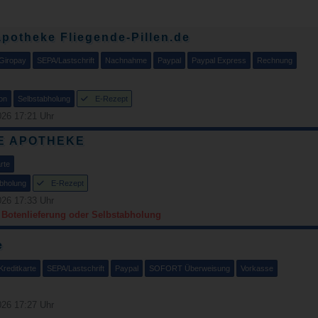
potheke Fliegende-Pillen.de
Giropay
SEPA/Lastschrift
Nachnahme
Paypal
Paypal Express
Rechnung
on
Selbstabholung
E-Rezept
26 17:21 Uhr
E APOTHEKE
rte
bholung
E-Rezept
26 17:33 Uhr
r Botenlieferung oder Selbstabholung
e
Kreditkarte
SEPA/Lastschrift
Paypal
SOFORT Überweisung
Vorkasse
26 17:27 Uhr