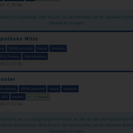
26 17:38 Uhr
gesamten Einkaufsliste. Bitte klicken Sie nacheinander auf die einzelnen Best
Warenkorb zu legen.
potheke Mitte
rte
SEPA/Lastschrift
Paypal
Vorkasse
DHL Express
Selbstabholung
26 17:33 Uhr
unter
Kreditkarte
SEPA/Lastschrift
Paypal
Vorkasse
DPD
Hermes
E-Rezept
26 17:33 Uhr
chApotheke.de zu noch günstigeren Preisen an, die nur über die Auswahl und 
gesamten Einkaufsliste. Bitte klicken Sie nacheinander auf die einzelnen Best
Warenkorb zu legen.