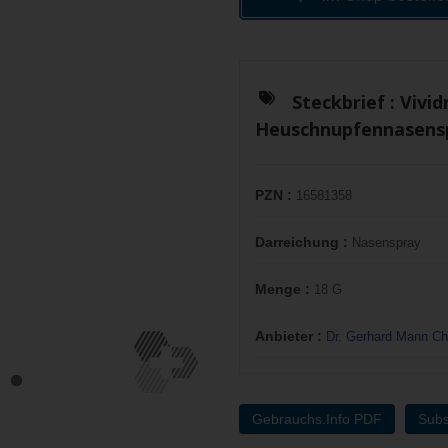
Steckbrief :
Vivi
Heuschnupfennasens
PZN :
16581358
Darreichung :
Nasenspray
Menge :
18 G
Anbieter :
Dr. Gerhard Mann C
Gebrauchs.Info PDF
Subs