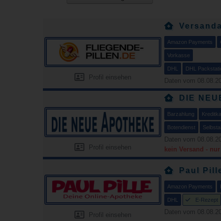
Versanda
Amazon Payments
Vorkasse
DHL
DHL Packstati
Profil einsehen
Daten vom 08.08.20
DIE NEU
Barzahlung
Kreditka
Botendienst
Selbsta
Daten vom 08.08.20
Profil einsehen
kein Versand - nu
Paul Pill
Amazon Payments
DHL
E-Rezept
Daten vom 08.08.20
Profil einsehen