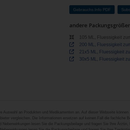
Gebrauchs.Info PDF
Subs
andere Packungsgröße
105 ML, Fluessigkeit z
200 ML, Fluessigkeit z
21x5 ML, Fluessigkeit 
30x5 ML, Fluessigkeit 
hre Auswahl an Produkten und Medikamenten an. Auf dieser Webseite können 
ieter vergleichen. Die Informationen ersetzen auf keinen Fall die fachliche B
d Nebenwirkungen lesen Sie die Packungsbeilage und fragen Sie Ihre Ärztin, I
 Nebenwirkungen lesen Sie die Packungsbeilage und fragen Sie Ihre Tierärztin, 