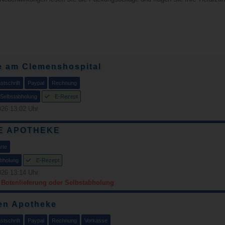
e am Clemenshospital
tschrift
Paypal
Rechnung
Selbstabholung
E-Rezept
26 13:02 Uhr
E APOTHEKE
rte
bholung
E-Rezept
26 13:14 Uhr
r Botenlieferung oder Selbstabholung
en Apotheke
tschrift
Paypal
Rechnung
Vorkasse