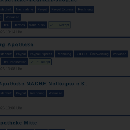
tschrift
Nachnahme
Paypal
Paypal Express
Rechnung
g
Vorkasse
DPD
Hermes
trans-o-flex
E-Rezept
26 13:14 Uhr
rg-Apotheke
tschrift
Paypal
Paypal Express
Rechnung
SOFORT Überweisung
Vorkasse
DHL Packstation
E-Rezept
26 13:08 Uhr
Apotheke MACHE Nellingen e.K.
tschrift
Paypal
Rechnung
Vorkasse
26 13:00 Uhr
potheke Mitte