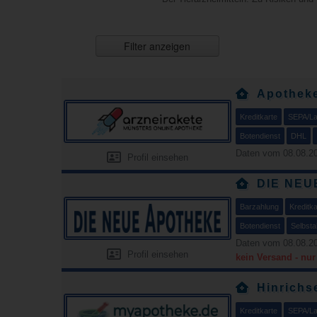
Filter anzeigen
Apothek
Kreditkarte
SEPA/Las
Botendienst
DHL
Daten vom 08.08.20
Profil einsehen
DIE NEU
Barzahlung
Kreditka
Botendienst
Selbsta
Daten vom 08.08.20
Profil einsehen
kein Versand - nu
Hinrichs
Kreditkarte
SEPA/Las