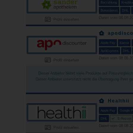
Barzahlung
Kreditka
Botendienst
DHL
Daten vom 08.08.20
Profil einsehen
apodisco
Apple Pay
Klarna
ApoExpress
DHL
Daten vom 08.08.20
Profil einsehen
Dieser Anbieter bietet viele Produkte auf Preisverglei
Dieser Anbieter unterstützt nicht die Übertragung Ihrer 
Healthii
Apple Pay
Google 
DHL
E-Rezept
Daten vom 08.08.20
Profil einsehen