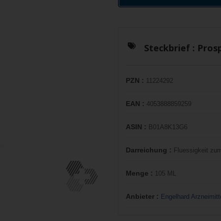
Steckbrief :
Prosp
PZN :
11224292
EAN :
4053888859259
ASIN :
B01A8K13G6
Darreichung :
Fluessigkeit z
Menge :
105 ML
Anbieter :
Engelhard Arzneimi