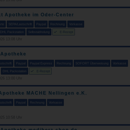
t Apotheke im Oder-Center
rte
SEPA/Lastschrift
Paypal
Rechnung
Vorkasse
DHL Packstation
Selbstabholung
E-Rezept
26 13:08 Uhr
-Apotheke
tschrift
Paypal
Paypal Express
Rechnung
SOFORT Überweisung
Vorkasse
DHL Packstation
E-Rezept
26 13:00 Uhr
Apotheke MACHE Nellingen e.K.
tschrift
Paypal
Rechnung
Vorkasse
25 10:58 Uhr
-Apotheke-mediherz-shop.de