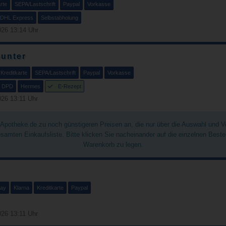
rte
SEPA/Lastschrift
Paypal
Vorkasse
DHL Express
Selbstabholung
26 13:14 Uhr
unter
Kreditkarte
SEPA/Lastschrift
Paypal
Vorkasse
DPD
Hermes
E-Rezept
26 13:11 Uhr
chApotheke.de zu noch günstigeren Preisen an, die nur über die Auswahl und 
gesamten Einkaufsliste. Bitte klicken Sie nacheinander auf die einzelnen Best
Warenkorb zu legen.
Pay
Klarna
Kreditkarte
Paypal
26 13:11 Uhr