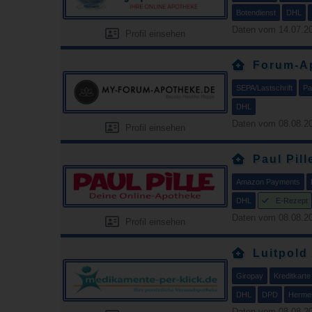
Botendienst
DHL
Daten vom 14.07.20
Profil einsehen
Forum-A
SEPA/Lastschrift
Pa
DHL
Daten vom 08.08.20
Profil einsehen
Paul Pill
Amazon Payments
DHL
E-Rezept
Daten vom 08.08.20
Profil einsehen
Luitpold
Giropay
Kreditkarte
DHL
DPD
Herme
Daten vom 08.08.20