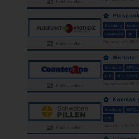
Profil einsehen
Pluspunk
Barzahlung
Kreditka
Botendienst
DHL
Daten vom 08.08.20
Profil einsehen
Werratal
Kreditkarte
SEPA/Las
DHL
DHL Express
Daten vom 08.08.20
Profil einsehen
Kosmas 
Kreditkarte
SEPA/Las
DHL
Daten vom 15.12.20
Profil einsehen
Luitpold