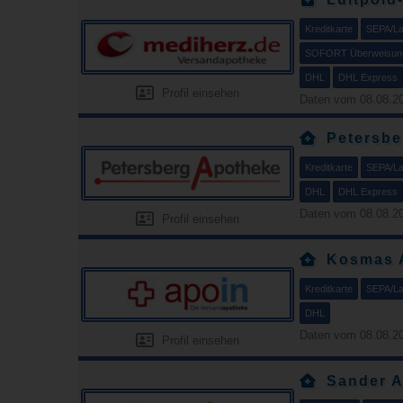
Kreditkarte
SEPA/Las
SOFORT Überweisun
DHL
DHL Express
Profil einsehen
Daten vom 08.08.20
Petersbe
Kreditkarte
SEPA/Las
DHL
DHL Express
Daten vom 08.08.20
Profil einsehen
Kosmas 
Kreditkarte
SEPA/Las
DHL
Daten vom 08.08.20
Profil einsehen
Sander A