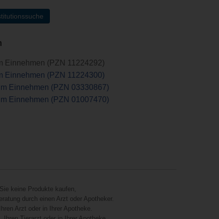
titutionssuche
n
um Einnehmen (PZN 11224292)
um Einnehmen (PZN 11224300)
zum Einnehmen (PZN 03330867)
zum Einnehmen (PZN 01007470)
Sie keine Produkte kaufen,
eratung durch einen Arzt oder Apotheker.
hren Arzt oder in Ihrer Apotheke.
Ihren Tierarzt oder in Ihrer Apotheke.