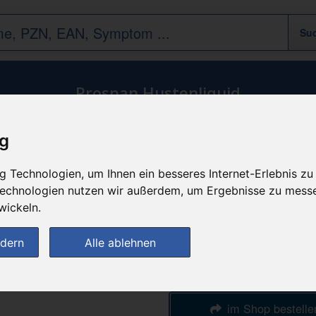
Prospan Hustenliquid
ig
n
günstigster Produktpreis a
 Technologien, um Ihnen ein besseres Internet-Erlebnis zu
6,54 
 Technologien nutzen wir außerdem, um Ergebnisse zu mess
wickeln.
bei
ndern
Alle ablehnen
Apotheke am
Clemenshospita
im Shop bestelle