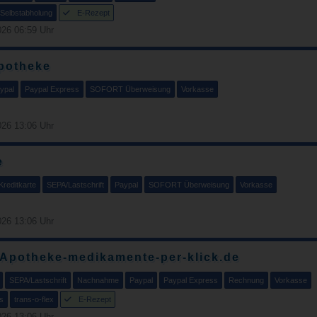
Selbstabholung
E-Rezept
26 06:59 Uhr
potheke
ypal
Paypal Express
SOFORT Überweisung
Vorkasse
26 13:06 Uhr
e
Kreditkarte
SEPA/Lastschrift
Paypal
SOFORT Überweisung
Vorkasse
26 13:06 Uhr
 Apotheke-medikamente-per-klick.de
SEPA/Lastschrift
Nachnahme
Paypal
Paypal Express
Rechnung
Vorkasse
s
trans-o-flex
E-Rezept
26 13:06 Uhr