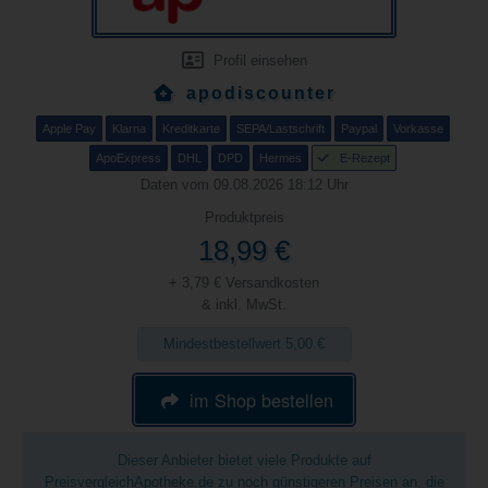
Profil einsehen
apodiscounter
Apple Pay
Klarna
Kreditkarte
SEPA/Lastschrift
Paypal
Vorkasse
ApoExpress
DHL
DPD
Hermes
E-Rezept
Daten vom 09.08.2026 18:12 Uhr
Produktpreis
18,99 €
+ 3,79 € Versandkosten
& inkl. MwSt.
Mindestbestellwert 5,00 €
im Shop bestellen
Dieser Anbieter bietet viele Produkte auf
PreisvergleichApotheke.de zu noch günstigeren Preisen an, die