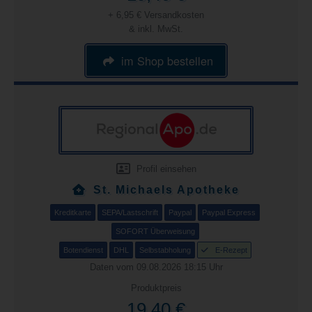
+ 6,95 € Versandkosten
& inkl. MwSt.
im Shop bestellen
Profil einsehen
St. Michaels Apotheke
Kreditkarte
SEPA/Lastschrift
Paypal
Paypal Express
SOFORT Überweisung
Botendienst
DHL
Selbstabholung
E-Rezept
Daten vom 09.08.2026 18:15 Uhr
Produktpreis
19,40 €