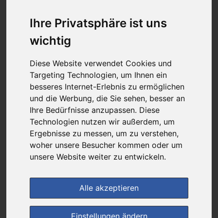
15,79 €
Ihre Privatsphäre ist uns
wichtig
bei
Forum-Apotheke
Diese Website verwendet Cookies und
+ 4,95 € Versandkosten
Targeting Technologien, um Ihnen ein
& inkl. MwSt.
besseres Internet-Erlebnis zu ermöglichen
4
Ersparnis:
41
%
oder
11,00 €
und die Werbung, die Sie sehen, besser an
Ihre Bedürfnisse anzupassen. Diese
Preis pro 1 ML / 0,32 €
Technologien nutzen wir außerdem, um
Daten vom 09.08.2026 18:10 Uhr
Ergebnisse zu messen, um zu verstehen,
woher unsere Besucher kommen oder um
unsere Website weiter zu entwickeln.
(0)
Jetzt bewerten!
im Shop bestellen
Alle akzeptieren
Einstellungen ändern