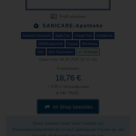
Profil einsehen
SANICARE-Apotheke
Amazon Payments
Apple Pay
Google Pay
Kreditkarte
SEPA/Lastschrift
Paypal
Rechnung
DHL
DHL Packstation
E-Rezept
Daten vom 09.08.2026 18:13 Uhr
Produktpreis
18,76 €
+ 3,95 € Versandkosten
& inkl. MwSt.
im Shop bestellen
Dieser Anbieter bietet viele Produkte auf
PreisvergleichApotheke.de zu noch günstigeren Preisen an, die
nur über die Auswahl und Verlinkung von