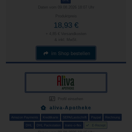
DHL
Daten vom 09.08.2026 18:07 Uhr
Produktpreis
18,93 €
+ 4,85 € Versandkosten
& inkl. MwSt.
im Shop bestellen
Profil einsehen
aliva-Apotheke
Amazon Payments
Kreditkarte
SEPA/Lastschrift
Paypal
Rechnung
DHL
DHL Packstation
trans-o-flex
E-Rezept