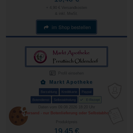
+ 4,90 € Versandkosten
& inkl. MwSt.
im Shop bestellen
Profil einsehen
Markt Apotheke
Barzahlung
Kreditkarte
Paypal
Botendienst
Selbstabholung
E-Rezept
Daten vom 09.08.2026 18:20 Uhr
kein Versand - nur Botenlieferung oder Selbstabholung
Produktpreis
19,45 €