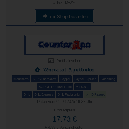
& inkl. MwSt.
im Shop bestellen
Profil einsehen
Werratal-Apotheke
Kreditkarte
SEPA/Lastschrift
Paypal
Paypal Express
Rechnung
SOFORT Überweisung
Vorkasse
DHL
DHL Express
DHL Packstation
E-Rezept
Daten vom 09.08.2026 18:22 Uhr
Produktpreis
17,73 €
+ 4,99 € Versandkosten