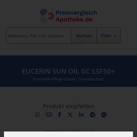
Filter
EUCERIN SUN OIL GC LSF50+
Kosmetik-Pflege-Urlaub
/
Sonnenschutz
Produkt empfehlen
günstigster Produktpreis ab