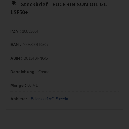
Steckbrief :
EUCERIN SUN OIL GC
LSF50+
PZN :
10832664
EAN :
4005800119507
ASIN :
B0124BRNGG
Darreichung :
Creme
Menge :
50 ML
Anbieter :
Beiersdorf AG Eucerin