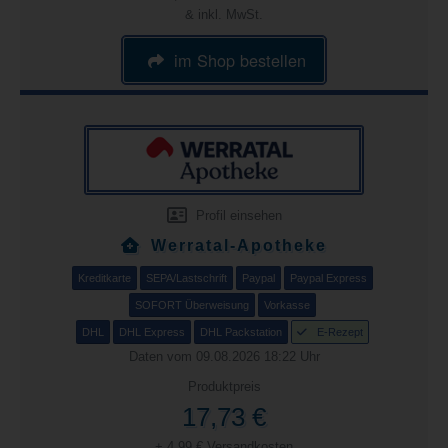
& inkl. MwSt.
im Shop bestellen
Profil einsehen
Werratal-Apotheke
Kreditkarte
SEPA/Lastschrift
Paypal
Paypal Express
SOFORT Überweisung
Vorkasse
DHL
DHL Express
DHL Packstation
E-Rezept
Daten vom 09.08.2026 18:22 Uhr
Produktpreis
17,73 €
+ 4,99 € Versandkosten