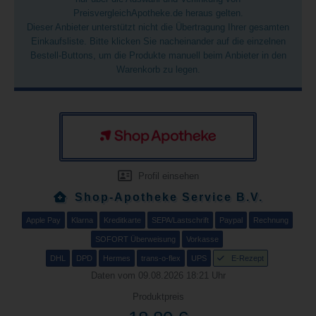
PreisvergleichApotheke.de heraus gelten.
Dieser Anbieter unterstützt nicht die Übertragung Ihrer gesamten
Einkaufsliste. Bitte klicken Sie nacheinander auf die einzelnen
Bestell-Buttons, um die Produkte manuell beim Anbieter in den
Warenkorb zu legen.
Profil einsehen
Shop-Apotheke Service B.V.
Apple Pay
Klarna
Kreditkarte
SEPA/Lastschrift
Paypal
Rechnung
SOFORT Überweisung
Vorkasse
DHL
DPD
Hermes
trans-o-flex
UPS
E-Rezept
Daten vom 09.08.2026 18:21 Uhr
Produktpreis