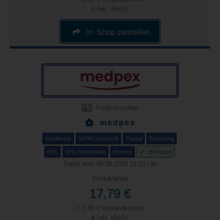
& inkl. MwSt.
im Shop bestellen
Profil einsehen
medpex
Kreditkarte
SEPA/Lastschrift
Paypal
Rechnung
DHL
DHL Packstation
Hermes
E-Rezept
Daten vom 09.08.2026 18:20 Uhr
Produktpreis
17,79 €
+ 3,49 € Versandkosten
& inkl. MwSt.