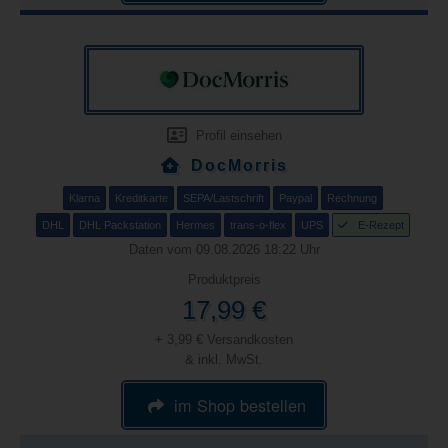
Profil einsehen
DocMorris
Klarna
Kreditkarte
SEPA/Lastschrift
Paypal
Rechnung
DHL
DHL Packstation
Hermes
trans-o-flex
UPS
E-Rezept
Daten vom 09.08.2026 18:22 Uhr
Produktpreis
17,99 €
+ 3,99 € Versandkosten
& inkl. MwSt.
im Shop bestellen