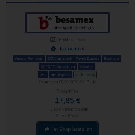
Profil einsehen
besamex
Amazon Payments
SEPA/Lastschrift
Paypal Express
Rechnung
SOFORT Überweisung
Vorkasse
DHL
DHL Express
E-Rezept
Daten vom 09.08.2026 18:17 Uhr
Produktpreis
17,85 €
+ 3,50 € Versandkosten
& inkl. MwSt.
im Shop bestellen