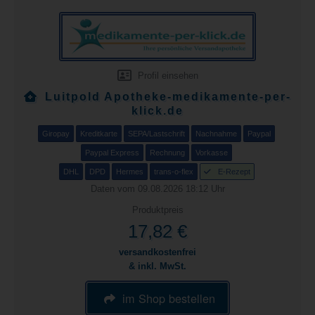
Profil einsehen
Luitpold Apotheke-medikamente-per-
klick.de
Giropay
Kreditkarte
SEPA/Lastschrift
Nachnahme
Paypal
Paypal Express
Rechnung
Vorkasse
DHL
DPD
Hermes
trans-o-flex
E-Rezept
Daten vom 09.08.2026 18:12 Uhr
Produktpreis
17,82 €
versandkostenfrei
& inkl. MwSt.
im Shop bestellen