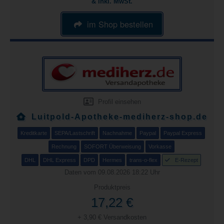
& inkl. MwSt.
im Shop bestellen
Profil einsehen
Luitpold-Apotheke-mediherz-shop.de
Kreditkarte
SEPA/Lastschrift
Nachnahme
Paypal
Paypal Express
Rechnung
SOFORT Überweisung
Vorkasse
DHL
DHL Express
DPD
Hermes
trans-o-flex
E-Rezept
Daten vom 09.08.2026 18:22 Uhr
Produktpreis
17,22 €
+ 3,90 € Versandkosten