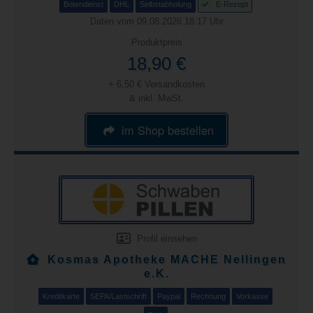
Botendienst
DHL
Selbstabholung
E-Rezept
Daten vom 09.08.2026 18:17 Uhr
Produktpreis
18,90 €
+ 6,50 € Versandkosten
& inkl. MwSt.
im Shop bestellen
Profil einsehen
Kosmas Apotheke MACHE Nellingen
e.K.
Kreditkarte
SEPA/Lastschrift
Paypal
Rechnung
Vorkasse