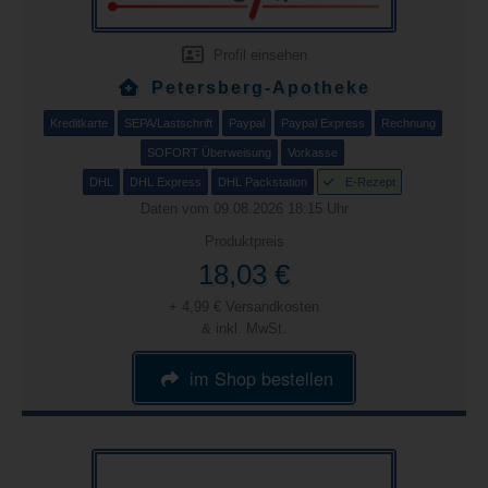
Profil einsehen
Petersberg-Apotheke
Kreditkarte
SEPA/Lastschrift
Paypal
Paypal Express
Rechnung
SOFORT Überweisung
Vorkasse
DHL
DHL Express
DHL Packstation
E-Rezept
Daten vom 09.08.2026 18:15 Uhr
Produktpreis
18,03 €
+ 4,99 € Versandkosten
& inkl. MwSt.
im Shop bestellen