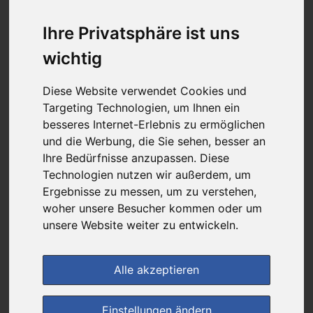
16,53 €
Ihre Privatsphäre ist uns
wichtig
bei
Healthii
+ 2,95 € Versandkosten
Diese Website verwendet Cookies und
& inkl. MwSt.
Targeting Technologien, um Ihnen ein
besseres Internet-Erlebnis zu ermöglichen
4
Ersparnis:
55
%
oder
20,55 €
und die Werbung, die Sie sehen, besser an
Ihre Bedürfnisse anzupassen. Diese
Preis pro 1 ST / 0,17 €
Technologien nutzen wir außerdem, um
Daten vom 07.08.2026 12:33 Uhr
Ergebnisse zu messen, um zu verstehen,
woher unsere Besucher kommen oder um
(0)
Jetzt bewerten!
unsere Website weiter zu entwickeln.
im Shop bestellen
Alle akzeptieren
Einstellungen ändern