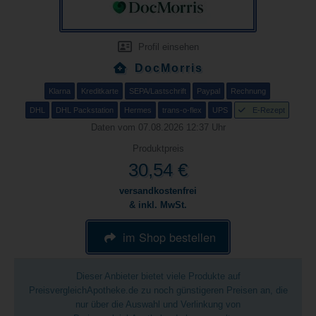
Profil einsehen
DocMorris
Klarna
Kreditkarte
SEPA/Lastschrift
Paypal
Rechnung
DHL
DHL Packstation
Hermes
trans-o-flex
UPS
E-Rezept
Daten vom 07.08.2026 12:37 Uhr
Produktpreis
30,54 €
versandkostenfrei
& inkl. MwSt.
im Shop bestellen
Dieser Anbieter bietet viele Produkte auf
PreisvergleichApotheke.de zu noch günstigeren Preisen an, die
nur über die Auswahl und Verlinkung von