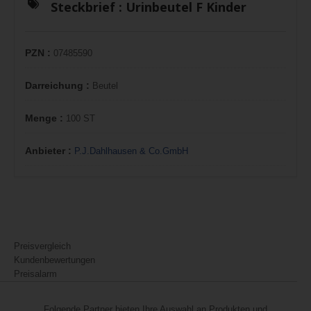
Steckbrief :
Urinbeutel F Kinder
PZN :
07485590
Darreichung :
Beutel
Menge :
100 ST
Anbieter :
P.J.Dahlhausen & Co.GmbH
Preisvergleich
Kundenbewertungen
Preisalarm
Folgende Partner bieten Ihre Auswahl an Produkten und