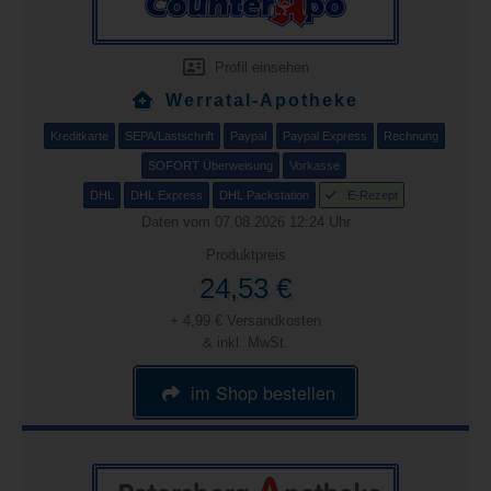
Profil einsehen
Werratal-Apotheke
Kreditkarte
SEPA/Lastschrift
Paypal
Paypal Express
Rechnung
SOFORT Überweisung
Vorkasse
DHL
DHL Express
DHL Packstation
E-Rezept
Daten vom 07.08.2026 12:24 Uhr
Produktpreis
24,53 €
+ 4,99 € Versandkosten
& inkl. MwSt.
im Shop bestellen