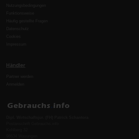
Nutzungsbedingungen
Funktionsweise
Häufig gestellte Fragen
Datenschutz
Cookies
Impressum
Händler
Partner werden
Anmelden
Dipl. Wirtschaftsjur. (FH) Patrick Schantora
Postanschrift Gebrauchs.info
Kohlberg 32
98634 Wasungen