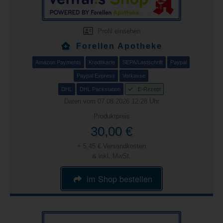
Profil einsehen
Forellen Apotheke
Amazon Payments
Kreditkarte
SEPA/Lastschrift
Paypal
Paypal Express
Vorkasse
DHL
DHL Packstation
E-Rezept
Daten vom 07.08.2026 12:28 Uhr
Produktpreis
30,00 €
+ 5,45 € Versandkosten
& inkl. MwSt.
im Shop bestellen