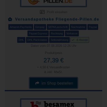
Profil einsehen
Versandapotheke Fliegende-Pillen.de
Amazon Payments
Giropay
SEPA/Lastschrift
Nachnahme
Paypal
Paypal Express
Rechnung
Vorkasse
DHL
DHL Packstation
Selbstabholung
E-Rezept
Daten vom 07.08.2026 12:26 Uhr
Produktpreis
27,39 €
+ 4,50 € Versandkosten
& inkl. MwSt.
im Shop bestellen