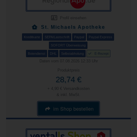
Profil einsehen
St. Michaels Apotheke
Kreditkarte
SEPA/Lastschrift
Paypal
Paypal Express
SOFORT Überweisung
Botendienst
DHL
Selbstabholung
E-Rezept
Daten vom 07.08.2026 12:33 Uhr
Produktpreis
28,74 €
+ 4,90 € Versandkosten
& inkl. MwSt.
im Shop bestellen