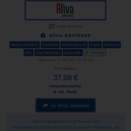
Profil einsehen
aliva-Apotheke
Amazon Payments
Kreditkarte
SEPA/Lastschrift
Paypal
Rechnung
DHL
DHL Packstation
trans-o-flex
E-Rezept
Daten vom 07.08.2026 12:28 Uhr
Produktpreis
37,08 €
versandkostenfrei
& inkl. MwSt.
im Shop bestellen
Dieser Anbieter bietet viele Produkte auf
PreisvergleichApotheke.de zu noch günstigeren Preisen an, die