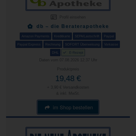
Profil einsehen
db – die Beraterapotheke
Amazon Payments
Kreditkarte
SEPA/Lastschrift
Paypal
Paypal Express
Rechnung
SOFORT Überweisung
Vorkasse
DHL
E-Rezept
Daten vom 07.08.2026 12:37 Uhr
Produktpreis
19,48 €
+ 3,90 € Versandkosten
& inkl. MwSt.
im Shop bestellen