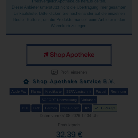
PreisvergleichApotheke.de heraus gelten.
Dieser Anbieter unterstützt nicht die Übertragung Ihrer gesamten
Einkaufsliste. Bitte klicken Sie nacheinander auf die einzelnen
Bestell-Buttons, um die Produkte manuell beim Anbieter in den
Warenkorb zu legen.
Profil einsehen
Shop-Apotheke Service B.V.
Apple Pay
Klarna
Kreditkarte
SEPA/Lastschrift
Paypal
Rechnung
SOFORT Überweisung
Vorkasse
DHL
DPD
Hermes
trans-o-flex
UPS
E-Rezept
Daten vom 07.08.2026 12:34 Uhr
Produktpreis
32,39 €