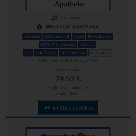
Profil einsehen
Werratal-Apotheke
Kreditkarte
SEPA/Lastschrift
Paypal
Paypal Express
SOFORT Überweisung
Vorkasse
DHL
DHL Express
DHL Packstation
E-Rezept
Daten vom 07.08.2026 12:24 Uhr
Produktpreis
24,53 €
+ 4,99 € Versandkosten
& inkl. MwSt.
im Shop bestellen