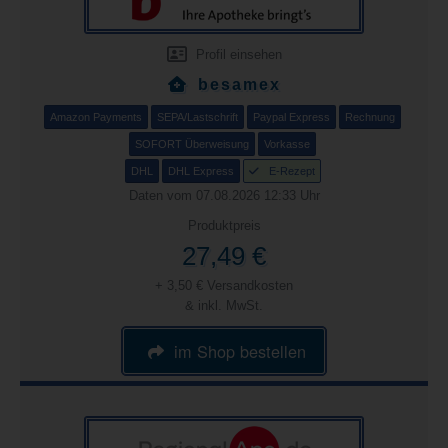
Profil einsehen
besamex
Amazon Payments
SEPA/Lastschrift
Paypal Express
Rechnung
SOFORT Überweisung
Vorkasse
DHL
DHL Express
E-Rezept
Daten vom 07.08.2026 12:33 Uhr
Produktpreis
27,49 €
+ 3,50 € Versandkosten
& inkl. MwSt.
im Shop bestellen