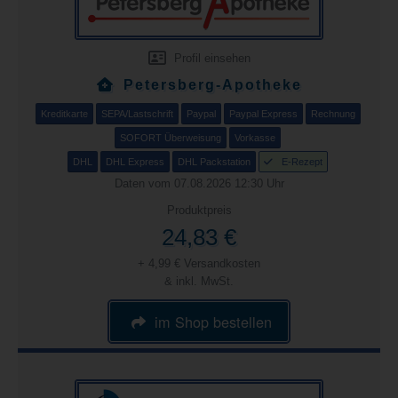
Profil einsehen
Petersberg-Apotheke
Kreditkarte
SEPA/Lastschrift
Paypal
Paypal Express
Rechnung
SOFORT Überweisung
Vorkasse
DHL
DHL Express
DHL Packstation
E-Rezept
Daten vom 07.08.2026 12:30 Uhr
Produktpreis
24,83 €
+ 4,99 € Versandkosten
& inkl. MwSt.
im Shop bestellen