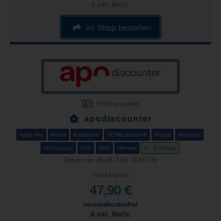
& inkl. MwSt.
im Shop bestellen
Profil einsehen
apodiscounter
Apple Pay
Klarna
Kreditkarte
SEPA/Lastschrift
Paypal
Vorkasse
ApoExpress
DHL
DPD
Hermes
E-Rezept
Daten vom 06.08.2026 19:56 Uhr
Produktpreis
47,90 €
versandkostenfrei
& inkl. MwSt.