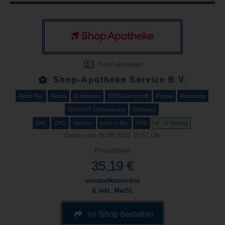
Profil einsehen
Shop-Apotheke Service B.V.
Apple Pay
Klarna
Kreditkarte
SEPA/Lastschrift
Paypal
Rechnung
SOFORT Überweisung
Vorkasse
DHL
DPD
Hermes
trans-o-flex
UPS
E-Rezept
Daten vom 06.08.2026 19:57 Uhr
Produktpreis
35,19 €
versandkostenfrei
& inkl. MwSt.
im Shop bestellen