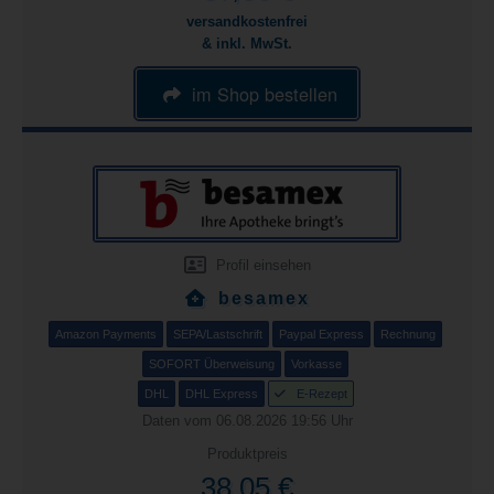
versandkostenfrei
& inkl. MwSt.
im Shop bestellen
Profil einsehen
besamex
Amazon Payments
SEPA/Lastschrift
Paypal Express
Rechnung
SOFORT Überweisung
Vorkasse
DHL
DHL Express
E-Rezept
Daten vom 06.08.2026 19:56 Uhr
Produktpreis
38,05 €