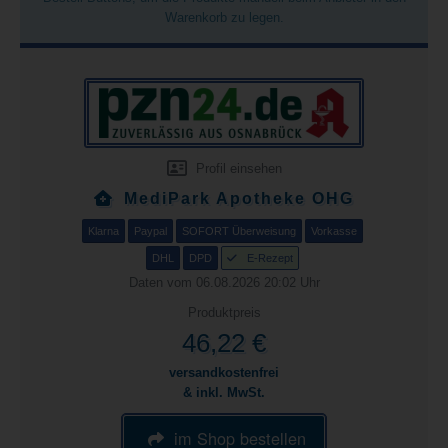
Warenkorb zu legen.
Profil einsehen
MediPark Apotheke OHG
Klarna
Paypal
SOFORT Überweisung
Vorkasse
DHL
DPD
E-Rezept
Daten vom 06.08.2026 20:02 Uhr
Produktpreis
46,22 €
versandkostenfrei
& inkl. MwSt.
im Shop bestellen