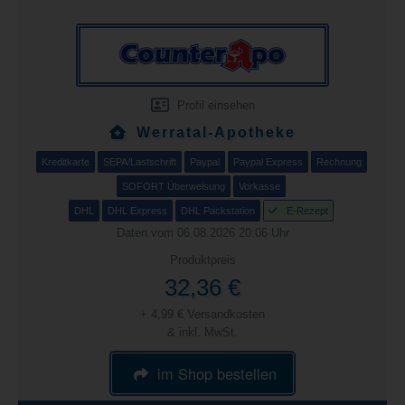
Profil einsehen
Werratal-Apotheke
Kreditkarte
SEPA/Lastschrift
Paypal
Paypal Express
Rechnung
SOFORT Überweisung
Vorkasse
DHL
DHL Express
DHL Packstation
E-Rezept
Daten vom 06.08.2026 20:06 Uhr
Produktpreis
32,36 €
+ 4,99 € Versandkosten
& inkl. MwSt.
im Shop bestellen