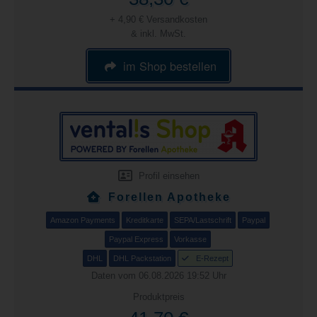
+ 4,90 € Versandkosten
& inkl. MwSt.
im Shop bestellen
Profil einsehen
Forellen Apotheke
Amazon Payments
Kreditkarte
SEPA/Lastschrift
Paypal
Paypal Express
Vorkasse
DHL
DHL Packstation
E-Rezept
Daten vom 06.08.2026 19:52 Uhr
Produktpreis