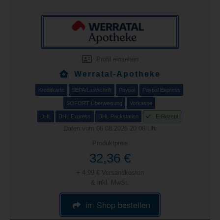
Profil einsehen
Werratal-Apotheke
Kreditkarte
SEPA/Lastschrift
Paypal
Paypal Express
SOFORT Überweisung
Vorkasse
DHL
DHL Express
DHL Packstation
E-Rezept
Daten vom 06.08.2026 20:06 Uhr
Produktpreis
32,36 €
+ 4,99 € Versandkosten
& inkl. MwSt.
im Shop bestellen