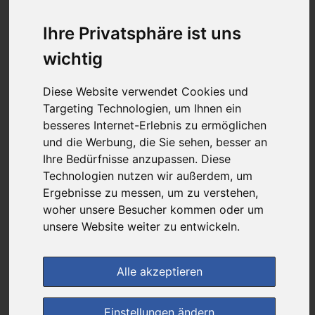
30,43 €
Ihre Privatsphäre ist uns
wichtig
bei
DIE NEUE APOTHEKE
kein Versand - nur Botenlieferung oder Selbstabholung
Diese Website verwendet Cookies und
Targeting Technologien, um Ihnen ein
1
Ersparnis:
47
%
oder
26,57 €
besseres Internet-Erlebnis zu ermöglichen
und die Werbung, die Sie sehen, besser an
Preis pro 1 G / 3,04 €
Ihre Bedürfnisse anzupassen. Diese
Daten vom 06.08.2026 20:06 Uhr
Technologien nutzen wir außerdem, um
Ergebnisse zu messen, um zu verstehen,
woher unsere Besucher kommen oder um
(0)
Jetzt bewerten!
unsere Website weiter zu entwickeln.
im Shop bestellen
Alle akzeptieren
zur Einkaufsliste
Einstellungen ändern