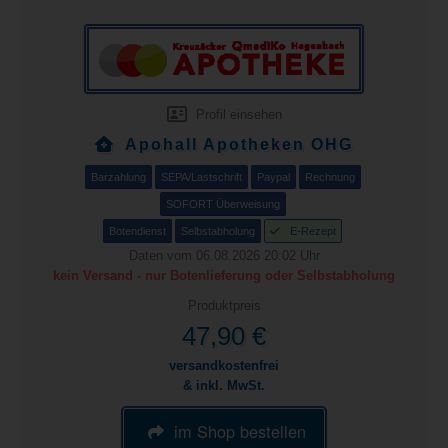
Profil einsehen
Apohall Apotheken OHG
Barzahlung
SEPA/Lastschrift
Paypal
Rechnung
SOFORT Überweisung
Botendienst
Selbstabholung
E-Rezept
Daten vom 06.08.2026 20:02 Uhr
kein Versand - nur Botenlieferung oder Selbstabholung
Produktpreis
47,90 €
versandkostenfrei
& inkl. MwSt.
im Shop bestellen