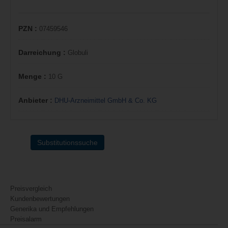
PZN :
07459546
Darreichung :
Globuli
Menge :
10 G
Anbieter :
DHU-Arzneimittel GmbH & Co. KG
Substitutionssuche
Preisvergleich
Kundenbewertungen
Generika und Empfehlungen
Preisalarm