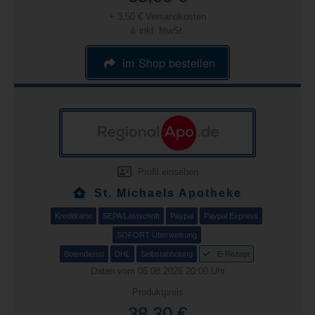
+ 3,50 € Versandkosten
& inkl. MwSt.
im Shop bestellen
Profil einsehen
St. Michaels Apotheke
Kreditkarte
SEPA/Lastschrift
Paypal
Paypal Express
SOFORT Überweisung
Botendienst
DHL
Selbstabholung
E-Rezept
Daten vom 06.08.2026 20:00 Uhr
Produktpreis
38,30 €