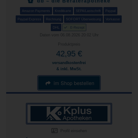
db – die Beraterapotheke
Amazon Payments
Kreditkarte
SEPA/Lastschrift
Paypal
Paypal Express
Rechnung
SOFORT Überweisung
Vorkasse
DHL
E-Rezept
Daten vom 06.08.2026 20:02 Uhr
Produktpreis
42,95 €
versandkostenfrei
& inkl. MwSt.
im Shop bestellen
Profil einsehen