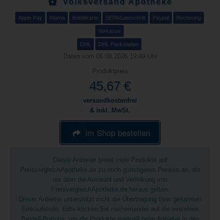
Volksversand Apotheke
Apple Pay
Klarna
Kreditkarte
SEPA/Lastschrift
Paypal
Rechnung
Vorkasse
DHL
DHL Packstation
Daten vom 06.08.2026 19:49 Uhr
Produktpreis
45,67 €
versandkostenfrei
& inkl. MwSt.
im Shop bestellen
Dieser Anbieter bietet viele Produkte auf
PreisvergleichApotheke.de zu noch günstigeren Preisen an, die
nur über die Auswahl und Verlinkung von
PreisvergleichApotheke.de heraus gelten.
Dieser Anbieter unterstützt nicht die Übertragung Ihrer gesamten
Einkaufsliste. Bitte klicken Sie nacheinander auf die einzelnen
Bestell-Buttons, um die Produkte manuell beim Anbieter in den