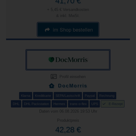
41,70 €
+ 5,45 € Versandkosten
& inkl. MwSt.
im Shop bestellen
Profil einsehen
DocMorris
Klarna
Kreditkarte
SEPA/Lastschrift
Paypal
Rechnung
DHL
DHL Packstation
Hermes
trans-o-flex
UPS
E-Rezept
Daten vom 06.08.2026 19:53 Uhr
Produktpreis
42,28 €