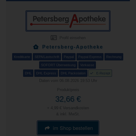
Profil einsehen
Petersberg-Apotheke
Kreditkarte
SEPA/Lastschrift
Paypal
Paypal Express
Rechnung
SOFORT Überweisung
Vorkasse
DHL
DHL Express
DHL Packstation
E-Rezept
Daten vom 06.08.2026 19:53 Uhr
Produktpreis
32,66 €
+ 4,99 € Versandkosten
& inkl. MwSt.
im Shop bestellen