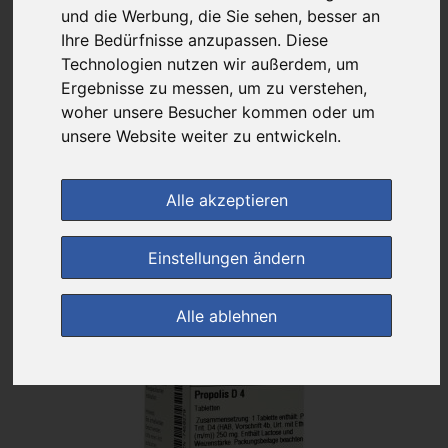
Das gewünschte Produkt ist derzeit bei keinem unserer Partner
und die Werbung, die Sie sehen, besser an
erhältlich.
Ihre Bedürfnisse anzupassen. Diese
Technologien nutzen wir außerdem, um
Ergebnisse zu messen, um zu verstehen,
woher unsere Besucher kommen oder um
(0)
Jetzt bewerten!
unsere Website weiter zu entwickeln.
Generika
Alle akzeptieren
Preisalarm
Einstellungen ändern
Alle ablehnen