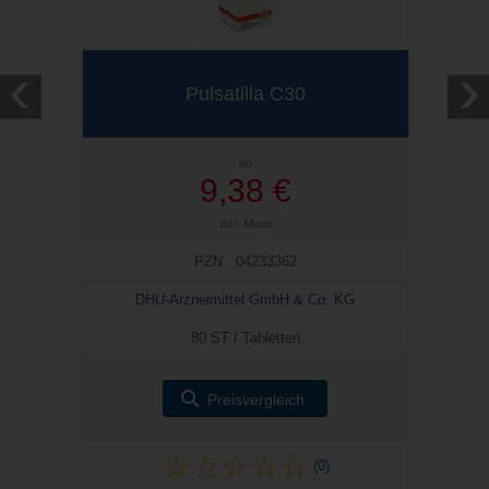
‹
›
Pulsatilla C30
ab
9,38 €
inkl. Mwst
PZN : 04233362
DHU-Arzneimittel GmbH & Co. KG
80 ST / Tabletten
Preisvergleich
(0)