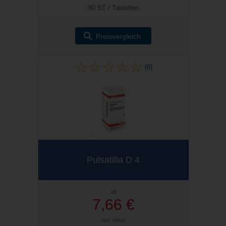
80 ST / Tabletten
Preisvergleich
(0)
Pulsatilla D 4
ab
7,66 €
inkl. Mwst