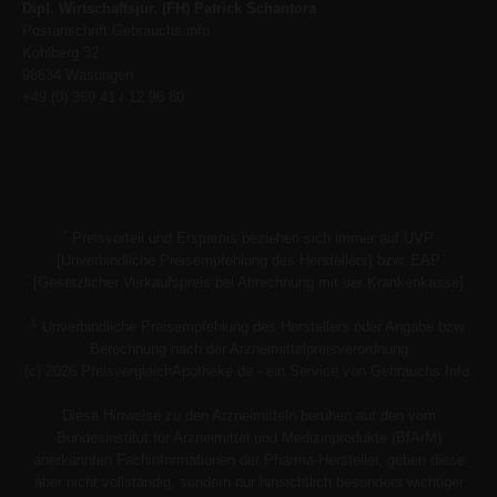
Dipl. Wirtschaftsjur. (FH) Patrick Schantora
Postanschrift Gebrauchs.info
Kohlberg 32
98634 Wasungen
+49 (0) 369 41 / 12 96 80
*
Preisvorteil und Ersparnis beziehen sich immer auf UVP
[Unverbindliche Preisempfehlung des Herstellers] bzw. EAP
[Gesetzlicher Verkaufspreis bei Abrechnung mit der Krankenkasse]
1
Unverbindliche Preisempfehlung des Herstellers oder Angabe bzw.
Berechnung nach der Arzneimittelpreisverordnung
(c) 2026 PreisvergleichApotheke.de - ein Service von Gebrauchs.Info.
Diese Hinweise zu den Arzneimitteln beruhen auf den vom
Bundesinstitut für Arzneimittel und Medizinprodukte (BfArM)
anerkannten Fachinformationen der Pharma-Hersteller, geben diese
aber nicht vollständig, sondern nur hinsichtlich besonders wichtiger