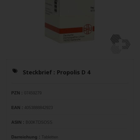
Steckbrief :
Propolis D 4
PZN :
07459279
EAN :
4053888842923
ASIN :
B00KTDSOSS
Darreichung :
Tabletten