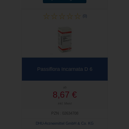
(0)
Passiflora Incarnata D 6
ab
8,67 €
inkl. Mwst
PZN : 02634708
DHU-Arzneimittel GmbH & Co. KG