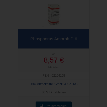
Phosphorus Amorph D 6
ab
8,57 €
inkl. Mwst
PZN : 02104198
DHU-Arzneimittel GmbH & Co. KG
80 ST / Tabletten
Preisvergleich