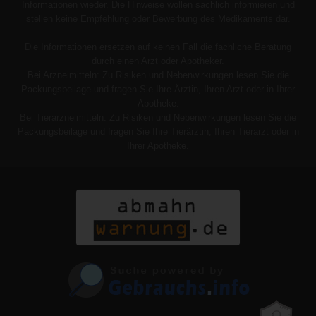
Informationen wieder. Die Hinweise wollen sachlich informieren und
stellen keine Empfehlung oder Bewerbung des Medikaments dar.
Die Informationen ersetzen auf keinen Fall die fachliche Beratung
durch einen Arzt oder Apotheker.
Bei Arzneimitteln: Zu Risiken und Nebenwirkungen lesen Sie die
Packungsbeilage und fragen Sie Ihre Ärztin, Ihren Arzt oder in Ihrer
Apotheke.
Bei Tierarzneimitteln: Zu Risiken und Nebenwirkungen lesen Sie die
Packungsbeilage und fragen Sie Ihre Tierärztin, Ihren Tierarzt oder in
Ihrer Apotheke.