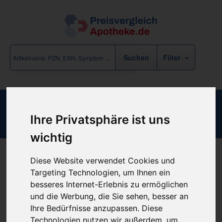
Filter
Magn Sulf Urt D 1 Hanos
Ihre Privatsphäre ist uns
wichtig
Diese Website verwendet Cookies und
Produkt empfehlen
Targeting Technologien, um Ihnen ein
besseres Internet-Erlebnis zu ermöglichen
und die Werbung, die Sie sehen, besser an
Kein Preis bekannt
Ihre Bedürfnisse anzupassen. Diese
Technologien nutzen wir außerdem, um