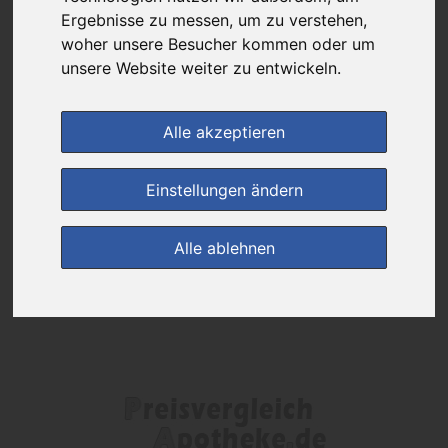
Das gewünschte Produkt ist derzeit bei keinem unserer Partner
Ergebnisse zu messen, um zu verstehen,
erhältlich.
woher unsere Besucher kommen oder um
unsere Website weiter zu entwickeln.
(0)
Jetzt bewerten!
Alle akzeptieren
zur Startseite
Einstellungen ändern
Preisalarm
Alle ablehnen