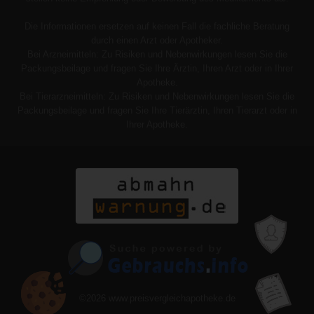
Die Informationen ersetzen auf keinen Fall die fachliche Beratung
durch einen Arzt oder Apotheker.
Bei Arzneimitteln: Zu Risiken und Nebenwirkungen lesen Sie die
Packungsbeilage und fragen Sie Ihre Ärztin, Ihren Arzt oder in Ihrer
Apotheke.
Bei Tierarzneimitteln: Zu Risiken und Nebenwirkungen lesen Sie die
Packungsbeilage und fragen Sie Ihre Tierärztin, Ihren Tierarzt oder in
Ihrer Apotheke.
©2026
www.preisvergleichapotheke.de