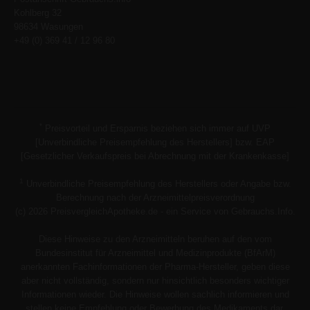
Kohlberg 32
98634 Wasungen
+49 (0) 369 41 / 12 96 80
*
Preisvorteil und Ersparnis beziehen sich immer auf UVP
[Unverbindliche Preisempfehlung des Herstellers] bzw. EAP
[Gesetzlicher Verkaufspreis bei Abrechnung mit der Krankenkasse]
1
Unverbindliche Preisempfehlung des Herstellers oder Angabe bzw.
Berechnung nach der Arzneimittelpreisverordnung
(c) 2026 PreisvergleichApotheke.de - ein Service von Gebrauchs.Info.
Diese Hinweise zu den Arzneimitteln beruhen auf den vom
Bundesinstitut für Arzneimittel und Medizinprodukte (BfArM)
anerkannten Fachinformationen der Pharma-Hersteller, geben diese
aber nicht vollständig, sondern nur hinsichtlich besonders wichtiger
Informationen wieder. Die Hinweise wollen sachlich informieren und
stellen keine Empfehlung oder Bewerbung des Medikaments dar.