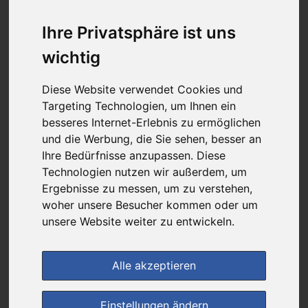
6,97 €
Ihre Privatsphäre ist uns
wichtig
bei
Apotheke am Clemenshospital
Diese Website verwendet Cookies und
+ 6,50 € Versandkosten
Targeting Technologien, um Ihnen ein
& inkl. MwSt.
besseres Internet-Erlebnis zu ermöglichen
1
Ersparnis:
53
%
oder
7,88 €
und die Werbung, die Sie sehen, besser an
Ihre Bedürfnisse anzupassen. Diese
Preis pro 1 ML / 0,23 €
Technologien nutzen wir außerdem, um
Daten vom 09.08.2026 11:16 Uhr
Ergebnisse zu messen, um zu verstehen,
woher unsere Besucher kommen oder um
unsere Website weiter zu entwickeln.
(1)
Jetzt bewerten!
im Shop bestellen
Alle akzeptieren
Einstellungen ändern