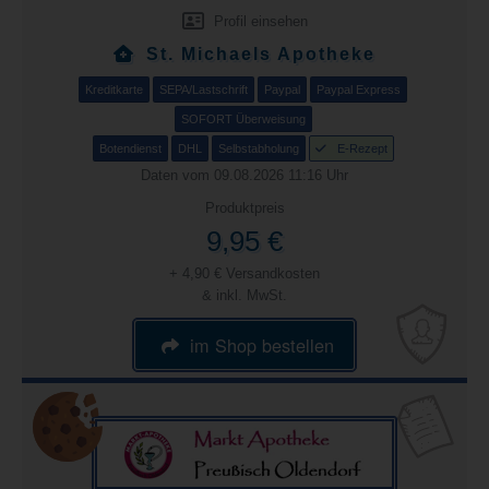
Profil einsehen
St. Michaels Apotheke
Kreditkarte
SEPA/Lastschrift
Paypal
Paypal Express
SOFORT Überweisung
Botendienst
DHL
Selbstabholung
E-Rezept
Daten vom 09.08.2026 11:16 Uhr
Produktpreis
9,95 €
+ 4,90 € Versandkosten
& inkl. MwSt.
im Shop bestellen