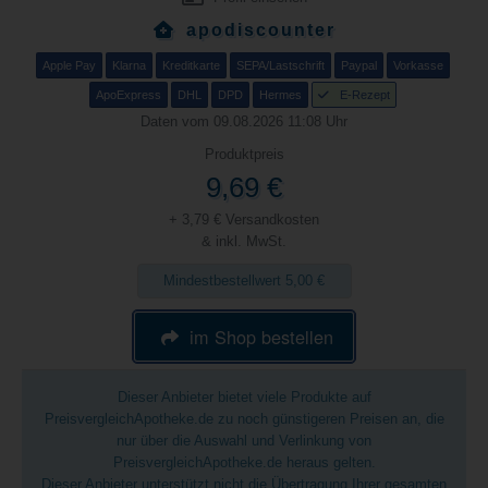
apodiscounter
Apple Pay
Klarna
Kreditkarte
SEPA/Lastschrift
Paypal
Vorkasse
ApoExpress
DHL
DPD
Hermes
E-Rezept
Daten vom 09.08.2026 11:08 Uhr
Produktpreis
9,69 €
+ 3,79 € Versandkosten
& inkl. MwSt.
Mindestbestellwert 5,00 €
im Shop bestellen
Dieser Anbieter bietet viele Produkte auf
PreisvergleichApotheke.de zu noch günstigeren Preisen an, die
nur über die Auswahl und Verlinkung von
PreisvergleichApotheke.de heraus gelten.
Dieser Anbieter unterstützt nicht die Übertragung Ihrer gesamten