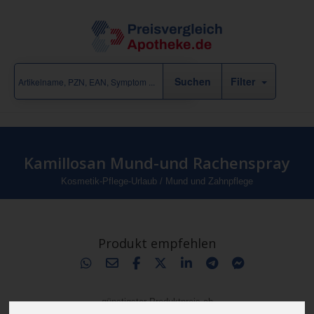
Filter
Kamillosan Mund-und Rachenspray
Kosmetik-Pflege-Urlaub
/
Mund und Zahnpflege
Produkt empfehlen
günstigster Produktpreis ab