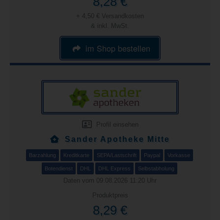
8,28 €
+ 4,50 € Versandkosten
& inkl. MwSt.
im Shop bestellen
Profil einsehen
Sander Apotheke Mitte
Barzahlung
Kreditkarte
SEPA/Lastschrift
Paypal
Vorkasse
Botendienst
DHL
DHL Express
Selbstabholung
Daten vom 09.08.2026 11:20 Uhr
Produktpreis
8,29 €