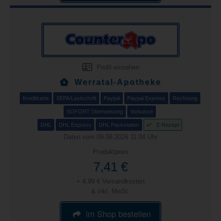
Profil einsehen
Werratal-Apotheke
Kreditkarte
SEPA/Lastschrift
Paypal
Paypal Express
Rechnung
SOFORT Überweisung
Vorkasse
DHL
DHL Express
DHL Packstation
E-Rezept
Daten vom 09.08.2026 11:04 Uhr
Produktpreis
7,41 €
+ 4,99 € Versandkosten
& inkl. MwSt.
im Shop bestellen