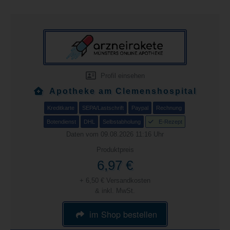
Profil einsehen
Apotheke am Clemenshospital
Kreditkarte
SEPA/Lastschrift
Paypal
Rechnung
Botendienst
DHL
Selbstabholung
E-Rezept
Daten vom 09.08.2026 11:16 Uhr
Produktpreis
6,97 €
+ 6,50 € Versandkosten
& inkl. MwSt.
im Shop bestellen