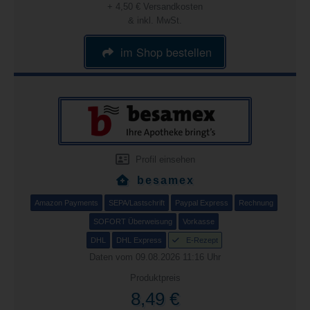
+ 4,50 € Versandkosten
& inkl. MwSt.
im Shop bestellen
Profil einsehen
besamex
Amazon Payments
SEPA/Lastschrift
Paypal Express
Rechnung
SOFORT Überweisung
Vorkasse
DHL
DHL Express
E-Rezept
Daten vom 09.08.2026 11:16 Uhr
Produktpreis
8,49 €