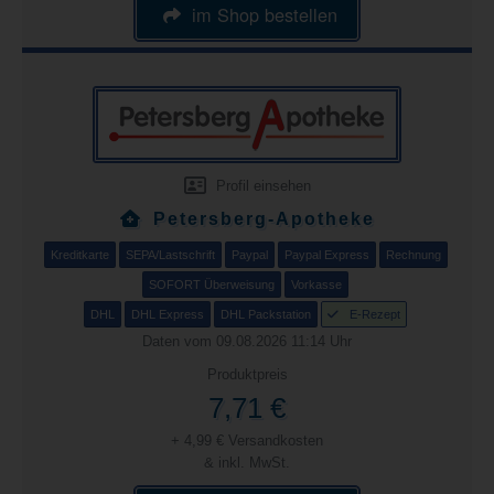
im Shop bestellen
Profil einsehen
Petersberg-Apotheke
Kreditkarte
SEPA/Lastschrift
Paypal
Paypal Express
Rechnung
SOFORT Überweisung
Vorkasse
DHL
DHL Express
DHL Packstation
E-Rezept
Daten vom 09.08.2026 11:14 Uhr
Produktpreis
7,71 €
+ 4,99 € Versandkosten
& inkl. MwSt.