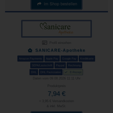
im Shop bestellen
Profil einsehen
SANICARE-Apotheke
Amazon Payments
Apple Pay
Google Pay
Kreditkarte
SEPA/Lastschrift
Paypal
Rechnung
DHL
DHL Packstation
E-Rezept
Daten vom 09.08.2026 11:11 Uhr
Produktpreis
7,94 €
+ 3,95 € Versandkosten
& inkl. MwSt.