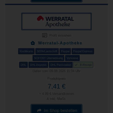
Profil einsehen
Werratal-Apotheke
Kreditkarte
SEPA/Lastschrift
Paypal
Paypal Express
SOFORT Überweisung
Vorkasse
DHL
DHL Express
DHL Packstation
E-Rezept
Daten vom 09.08.2026 11:04 Uhr
Produktpreis
7,41 €
+ 4,99 € Versandkosten
& inkl. MwSt.
im Shop bestellen