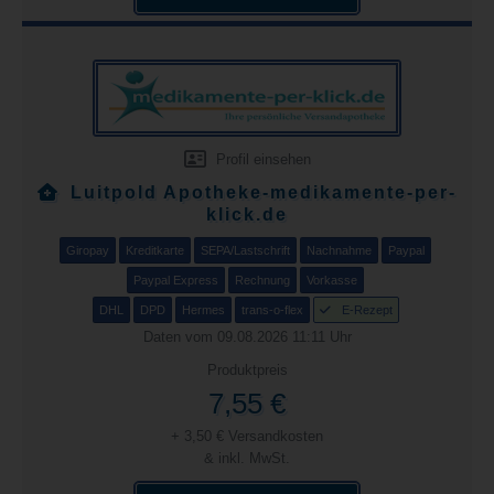
Profil einsehen
Luitpold Apotheke-medikamente-per-
klick.de
Giropay
Kreditkarte
SEPA/Lastschrift
Nachnahme
Paypal
Paypal Express
Rechnung
Vorkasse
DHL
DPD
Hermes
trans-o-flex
E-Rezept
Daten vom 09.08.2026 11:11 Uhr
Produktpreis
7,55 €
+ 3,50 € Versandkosten
& inkl. MwSt.