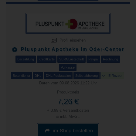
Profil einsehen
Pluspunkt Apotheke im Oder-Center
Barzahlung
Kreditkarte
SEPA/Lastschrift
Paypal
Rechnung
Vorkasse
Botendienst
DHL
DHL Packstation
Selbstabholung
E-Rezept
Daten vom 09.08.2026 11:22 Uhr
Produktpreis
7,26 €
+ 3,99 € Versandkosten
& inkl. MwSt.
im Shop bestellen