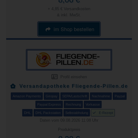
+ 4,85 € Versandkosten
& inkl. MwSt.
im Shop bestellen
Profil einsehen
Versandapotheke Fliegende-Pillen.de
Amazon Payments
Giropay
SEPA/Lastschrift
Nachnahme
Paypal
Paypal Express
Rechnung
Vorkasse
DHL
DHL Packstation
Selbstabholung
E-Rezept
Daten vom 09.08.2026 11:08 Uhr
Produktpreis