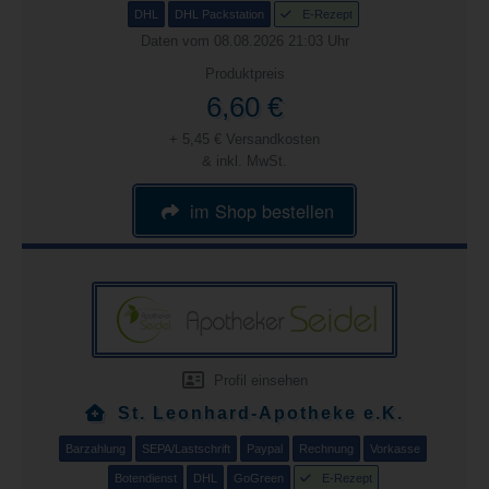
DHL
DHL Packstation
E-Rezept
Daten vom 08.08.2026 21:03 Uhr
Produktpreis
6,60 €
+ 5,45 € Versandkosten
& inkl. MwSt.
im Shop bestellen
Profil einsehen
St. Leonhard-Apotheke e.K.
Barzahlung
SEPA/Lastschrift
Paypal
Rechnung
Vorkasse
Botendienst
DHL
GoGreen
E-Rezept