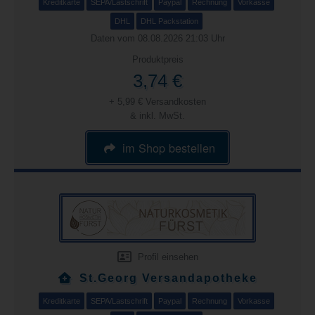
Kreditkarte
SEPA/Lastschrift
Paypal
Rechnung
Vorkasse
DHL
DHL Packstation
Daten vom 08.08.2026 21:03 Uhr
Produktpreis
3,74 €
+ 5,99 € Versandkosten
& inkl. MwSt.
im Shop bestellen
Profil einsehen
St.Georg Versandapotheke
Kreditkarte
SEPA/Lastschrift
Paypal
Rechnung
Vorkasse