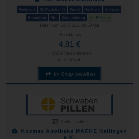
Kreditkarte
SEPA/Lastschrift
Paypal
Rechnung
Vorkasse
Botendienst
DHL
Selbstabholung
E-Rezept
Daten vom 14.07.2026 06:59 Uhr
Produktpreis
4,81 €
+ 4,90 € Versandkosten
& inkl. MwSt.
im Shop bestellen
Profil einsehen
Kosmas Apotheke MACHE Nellingen
e.K.