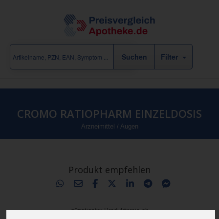
Filter
CROMO RATIOPHARM EINZELDOSIS
Arzneimittel
/
Augen
Produkt empfehlen
günstigster Produktpreis ab