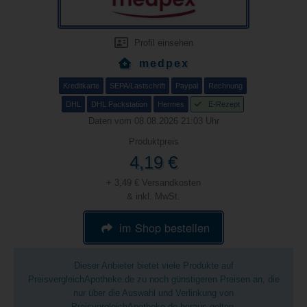
Profil einsehen
medpex
Kreditkarte
SEPA/Lastschrift
Paypal
Rechnung
DHL
DHL Packstation
Hermes
E-Rezept
Daten vom 08.08.2026 21:03 Uhr
Produktpreis
4,19 €
+ 3,49 € Versandkosten
& inkl. MwSt.
im Shop bestellen
Dieser Anbieter bietet viele Produkte auf
PreisvergleichApotheke.de zu noch günstigeren Preisen an, die
nur über die Auswahl und Verlinkung von
PreisvergleichApotheke.de heraus gelten.