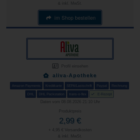
& inkl. MwSt.
im Shop bestellen
Profil einsehen
aliva-Apotheke
Amazon Payments
Kreditkarte
SEPA/Lastschrift
Paypal
Rechnung
DHL
DHL Packstation
trans-o-flex
E-Rezept
Daten vom 08.08.2026 21:10 Uhr
Produktpreis
2,99 €
+ 4,95 € Versandkosten
& inkl. MwSt.