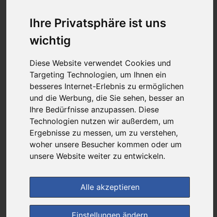
2,69 €
Ihre Privatsphäre ist uns
wichtig
bei
Forum-Apotheke
Diese Website verwendet Cookies und
+ 4,95 € Versandkosten
Targeting Technologien, um Ihnen ein
& inkl. MwSt.
besseres Internet-Erlebnis zu ermöglichen
4
Ersparnis:
71
%
oder
6,50 €
und die Werbung, die Sie sehen, besser an
Ihre Bedürfnisse anzupassen. Diese
Preis pro 1 ML / 0,27 €
Technologien nutzen wir außerdem, um
Daten vom 08.08.2026 21:06 Uhr
Ergebnisse zu messen, um zu verstehen,
woher unsere Besucher kommen oder um
unsere Website weiter zu entwickeln.
(0)
Jetzt bewerten!
im Shop bestellen
Alle akzeptieren
Einstellungen ändern