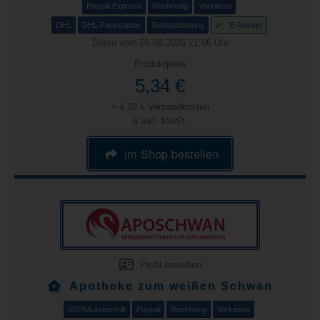
Paypal Express
Rechnung
Vorkasse
DHL
DHL Packstation
Selbstabholung
E-Rezept
Daten vom 08.08.2026 21:06 Uhr
Produktpreis
5,34 €
+ 4,50 € Versandkosten
& inkl. MwSt.
im Shop bestellen
Profil einsehen
Apotheke zum weißen Schwan
SEPA/Lastschrift
Paypal
Rechnung
Vorkasse