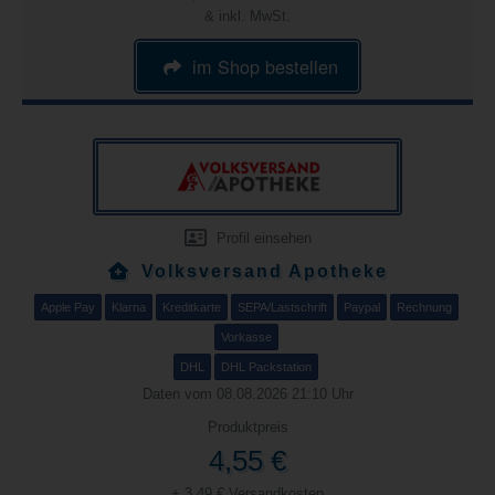
& inkl. MwSt.
im Shop bestellen
Profil einsehen
Volksversand Apotheke
Apple Pay
Klarna
Kreditkarte
SEPA/Lastschrift
Paypal
Rechnung
Vorkasse
DHL
DHL Packstation
Daten vom 08.08.2026 21:10 Uhr
Produktpreis
4,55 €
+ 3,49 € Versandkosten