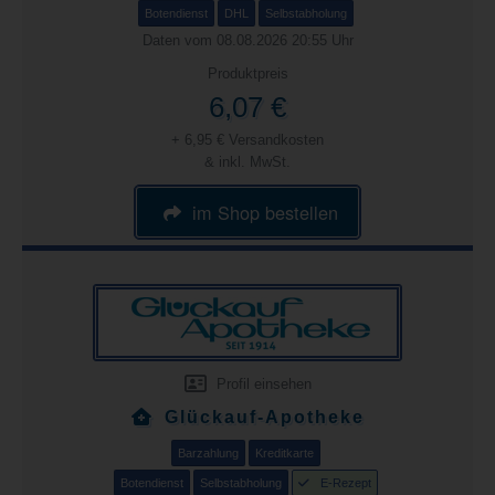
Botendienst
DHL
Selbstabholung
Daten vom 08.08.2026 20:55 Uhr
Produktpreis
6,07 €
+ 6,95 € Versandkosten
& inkl. MwSt.
im Shop bestellen
Profil einsehen
Glückauf-Apotheke
Barzahlung
Kreditkarte
Botendienst
Selbstabholung
E-Rezept