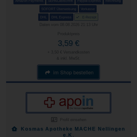
Amazon Payments
SEPA/Lastschrift
Paypal Express
Rechnung
SOFORT Überweisung
Vorkasse
DHL
DHL Express
E-Rezept
Daten vom 08.08.2026 21:13 Uhr
Produktpreis
3,59 €
+ 3,50 € Versandkosten
& inkl. MwSt.
im Shop bestellen
Profil einsehen
Kosmas Apotheke MACHE Nellingen
e.K.