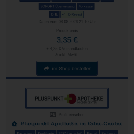
SOFORT Überweisung
Vorkasse
DHL
E-Rezept
Daten vom 08.08.2026 21:10 Uhr
Produktpreis
3,35 €
+ 4,25 € Versandkosten
& inkl. MwSt.
im Shop bestellen
Profil einsehen
Pluspunkt Apotheke im Oder-Center
Barzahlung
Kreditkarte
SEPA/Lastschrift
Paypal
Rechnung