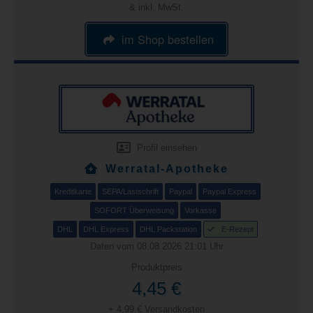
& inkl. MwSt.
im Shop bestellen
Profil einsehen
Werratal-Apotheke
Kreditkarte
SEPA/Lastschrift
Paypal
Paypal Express
SOFORT Überweisung
Vorkasse
DHL
DHL Express
DHL Packstation
E-Rezept
Daten vom 08.08.2026 21:01 Uhr
Produktpreis
4,45 €
+ 4,99 € Versandkosten