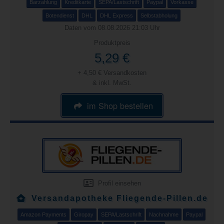
Barzahlung
Kreditkarte
SEPA/Lastschrift
Paypal
Vorkasse
Botendienst
DHL
DHL Express
Selbstabholung
Daten vom 08.08.2026 21:03 Uhr
Produktpreis
5,29 €
+ 4,50 € Versandkosten
& inkl. MwSt.
im Shop bestellen
Profil einsehen
Versandapotheke Fliegende-Pillen.de
Amazon Payments
Giropay
SEPA/Lastschrift
Nachnahme
Paypal