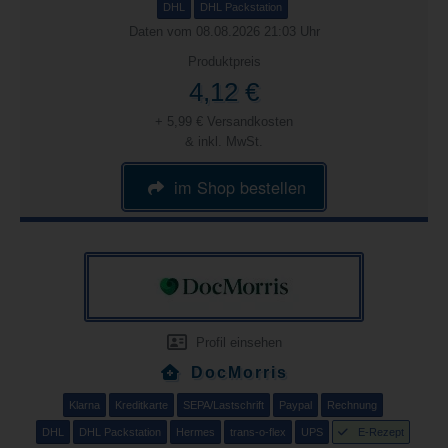
DHL
DHL Packstation
Daten vom 08.08.2026 21:03 Uhr
Produktpreis
4,12 €
+ 5,99 € Versandkosten
& inkl. MwSt.
im Shop bestellen
Profil einsehen
DocMorris
Klarna
Kreditkarte
SEPA/Lastschrift
Paypal
Rechnung
DHL
DHL Packstation
Hermes
trans-o-flex
UPS
E-Rezept