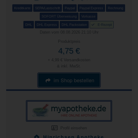
Kreditkarte
SEPA/Lastschrift
Paypal
Paypal Express
Rechnung
SOFORT Überweisung
Vorkasse
DHL
DHL Express
DHL Packstation
E-Rezept
Daten vom 08.08.2026 21:10 Uhr
Produktpreis
4,75 €
+ 4,99 € Versandkosten
& inkl. MwSt.
im Shop bestellen
Profil einsehen
Hinrichsen Apotheke