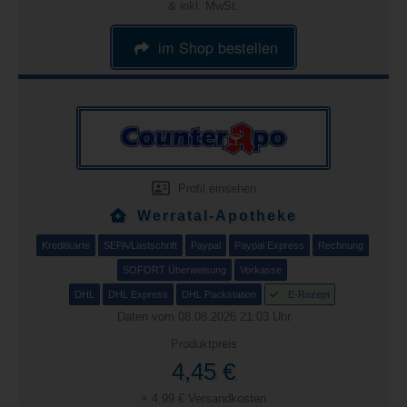
& inkl. MwSt.
im Shop bestellen
Profil einsehen
Werratal-Apotheke
Kreditkarte
SEPA/Lastschrift
Paypal
Paypal Express
Rechnung
SOFORT Überweisung
Vorkasse
DHL
DHL Express
DHL Packstation
E-Rezept
Daten vom 08.08.2026 21:03 Uhr
Produktpreis
4,45 €
+ 4,99 € Versandkosten