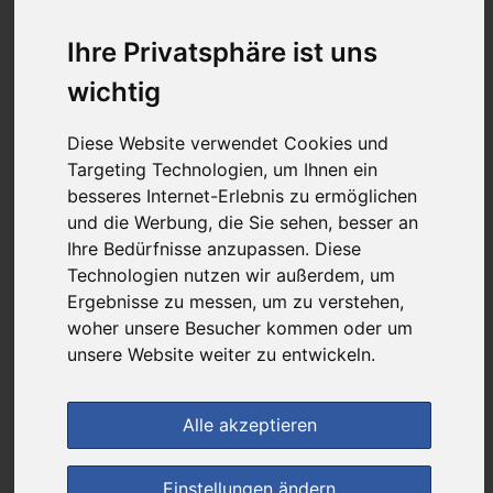
günstigster Produktpreis ab
5,36 €
Ihre Privatsphäre ist uns
wichtig
bei
Diese Website verwendet Cookies und
DIE NEUE APOTHEKE
Targeting Technologien, um Ihnen ein
kein Versand - nur Botenlieferung oder Selbstabholung
besseres Internet-Erlebnis zu ermöglichen
und die Werbung, die Sie sehen, besser an
4
Ersparnis:
37
%
oder
3,09 €
Ihre Bedürfnisse anzupassen. Diese
Technologien nutzen wir außerdem, um
Preis pro 1 ST / 0,11 €
Daten vom 09.08.2026 15:58 Uhr
Ergebnisse zu messen, um zu verstehen,
woher unsere Besucher kommen oder um
unsere Website weiter zu entwickeln.
(1)
Jetzt bewerten!
Alle akzeptieren
im Shop bestellen
Einstellungen ändern