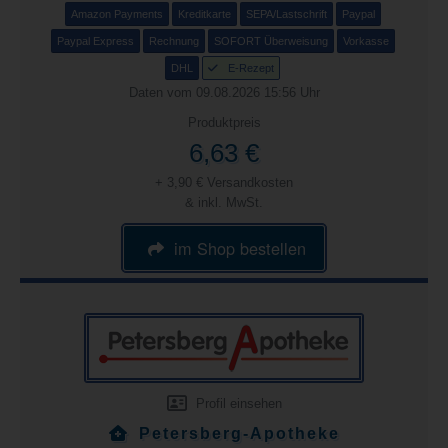
Amazon Payments
Kreditkarte
SEPA/Lastschrift
Paypal
Paypal Express
Rechnung
SOFORT Überweisung
Vorkasse
DHL
E-Rezept
Daten vom 09.08.2026 15:56 Uhr
Produktpreis
6,63 €
+ 3,90 € Versandkosten
& inkl. MwSt.
im Shop bestellen
Profil einsehen
Petersberg-Apotheke