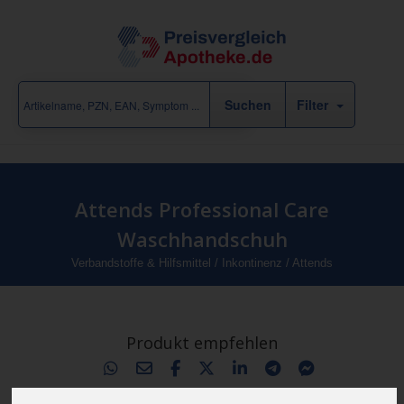
Filter
Attends Professional Care
Waschhandschuh
Verbandstoffe & Hilfsmittel
/
Inkontinenz
/
Attends
Produkt empfehlen