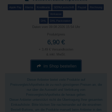
Apple Pay
Klarna
Kreditkarte
SEPA/Lastschrift
Paypal
Rechnung
Vorkasse
DHL
DHL Packstation
Daten vom 09.08.2026 15:54 Uhr
Produktpreis
6,90 €
+ 3,49 € Versandkosten
& inkl. MwSt.
im Shop bestellen
Dieser Anbieter bietet viele Produkte auf
PreisvergleichApotheke.de zu noch günstigeren Preisen an, die
nur über die Auswahl und Verlinkung von
PreisvergleichApotheke.de heraus gelten.
Dieser Anbieter unterstützt nicht die Übertragung Ihrer gesamten
Einkaufsliste. Bitte klicken Sie nacheinander auf die einzelnen
Bestell-Buttons, um die Produkte manuell beim Anbieter in den