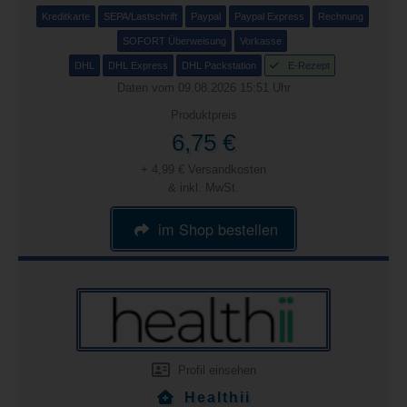
Kreditkarte
SEPA/Lastschrift
Paypal
Paypal Express
Rechnung
SOFORT Überweisung
Vorkasse
DHL
DHL Express
DHL Packstation
E-Rezept
Daten vom 09.08.2026 15:51 Uhr
Produktpreis
6,75 €
+ 4,99 € Versandkosten
& inkl. MwSt.
im Shop bestellen
Profil einsehen
Healthii