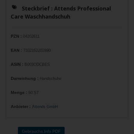
Steckbrief :
Attends Professional
Care Waschhandschuh
PZN :
04202611
EAN :
7332152202890
ASIN :
B003ODCBES
Darreichung :
Handschuhe
Menge :
50 ST
Anbieter :
Attends GmbH
Gebrauchs.Info PDF