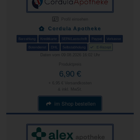
Profil einsehen
Cordula Apotheke
Barzahlung
Kreditkarte
SEPA/Lastschrift
Paypal
Vorkasse
Botendienst
DHL
Selbstabholung
E-Rezept
Daten vom 09.08.2026 16:02 Uhr
Produktpreis
6,90 €
+ 6,95 € Versandkosten
& inkl. MwSt.
im Shop bestellen