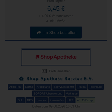
Produktpreis
6,45 €
+ 4,99 € Versandkosten
& inkl. MwSt.
im Shop bestellen
Profil einsehen
Shop-Apotheke Service B.V.
Apple Pay
Klarna
Kreditkarte
SEPA/Lastschrift
Paypal
Rechnung
SOFORT Überweisung
Vorkasse
DHL
DPD
Hermes
trans-o-flex
UPS
E-Rezept
Daten vom 09.08.2026 16:03 Uhr