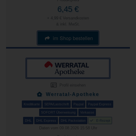
6,45 €
+ 4,99 € Versandkosten
& inkl. MwSt.
im Shop bestellen
Profil einsehen
Werratal-Apotheke
Kreditkarte
SEPA/Lastschrift
Paypal
Paypal Express
SOFORT Überweisung
Vorkasse
DHL
DHL Express
DHL Packstation
E-Rezept
Daten vom 09.08.2026 15:58 Uhr