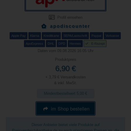
Profil einsehen
apodiscounter
Apple Pay
Klarna
Kreditkarte
SEPA/Lastschrift
Paypal
Vorkasse
ApoExpress
DHL
DPD
Hermes
E-Rezept
Daten vom 09.08.2026 16:05 Uhr
Produktpreis
6,90 €
+ 3,79 € Versandkosten
& inkl. MwSt.
Mindestbestellwert 5,00 €
im Shop bestellen
Dieser Anbieter bietet viele Produkte auf
PreisvergleichApotheke.de zu noch günstigeren Preisen an, die