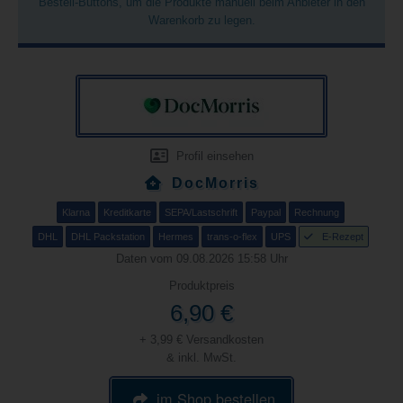
Bestell-Buttons, um die Produkte manuell beim Anbieter in den
Warenkorb zu legen.
Profil einsehen
DocMorris
Klarna
Kreditkarte
SEPA/Lastschrift
Paypal
Rechnung
DHL
DHL Packstation
Hermes
trans-o-flex
UPS
E-Rezept
Daten vom 09.08.2026 15:58 Uhr
Produktpreis
6,90 €
+ 3,99 € Versandkosten
& inkl. MwSt.
im Shop bestellen