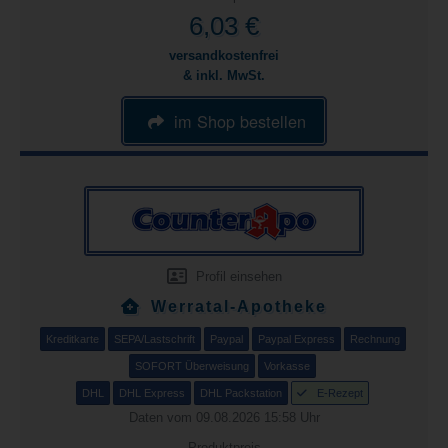
6,03 €
versandkostenfrei
& inkl. MwSt.
im Shop bestellen
Profil einsehen
Werratal-Apotheke
Kreditkarte
SEPA/Lastschrift
Paypal
Paypal Express
Rechnung
SOFORT Überweisung
Vorkasse
DHL
DHL Express
DHL Packstation
E-Rezept
Daten vom 09.08.2026 15:58 Uhr
Produktpreis