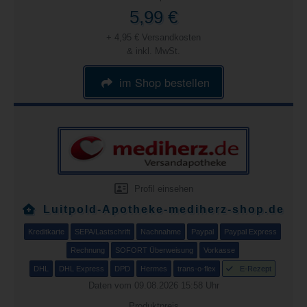
5,99 €
+ 4,95 € Versandkosten
& inkl. MwSt.
im Shop bestellen
Profil einsehen
Luitpold-Apotheke-mediherz-shop.de
Kreditkarte
SEPA/Lastschrift
Nachnahme
Paypal
Paypal Express
Rechnung
SOFORT Überweisung
Vorkasse
DHL
DHL Express
DPD
Hermes
trans-o-flex
E-Rezept
Daten vom 09.08.2026 15:58 Uhr
Produktpreis