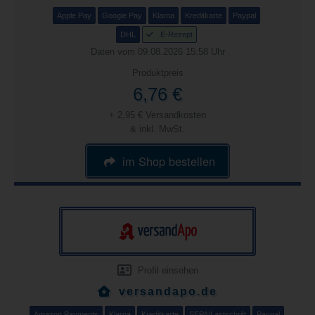
Apple Pay
Google Pay
Klarna
Kreditkarte
Paypal
DHL
E-Rezept
Daten vom 09.08.2026 15:58 Uhr
Produktpreis
6,76 €
+ 2,95 € Versandkosten
& inkl. MwSt.
im Shop bestellen
Profil einsehen
versandapo.de
Amazon Payments
Klarna
Kreditkarte
SEPA/Lastschrift
Paypal