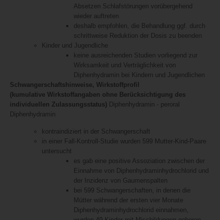
Absetzen Schlafstörungen vorübergehend
wieder auftreten
deshalb empfohlen, die Behandlung ggf. durch
schrittweise Reduktion der Dosis zu beenden
Kinder und Jugendliche
keine ausreichenden Studien vorliegend zur
Wirksamkeit und Verträglichkeit von
Diphenhydramin bei Kindern und Jugendlichen
Schwangerschaftshinweise, Wirkstoffprofil
(kumulative Wirkstoffangaben ohne Berücksichtigung des
individuellen Zulassungsstatus)
Diphenhydramin - peroral
Diphenhydramin
kontraindiziert in der Schwangerschaft
in einer Fall-Kontroll-Studie wurden 599 Mutter-Kind-Paare
untersucht
es gab eine positive Assoziation zwischen der
Einnahme von Diphenhydraminhydrochlorid und
der Inzidenz von Gaumenspalten
bei 599 Schwangerschaften, in denen die
Mütter während der ersten vier Monate
Diphenhydraminhydrochlorid einnahmen,
wurden 49 Kinder mit Missbildungen geboren