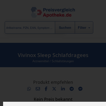
Filter
Vivinox Sleep Schlafdragees
Arzneimittel
/
Schlafstörungen
Produkt empfehlen
Kein Preis bekannt