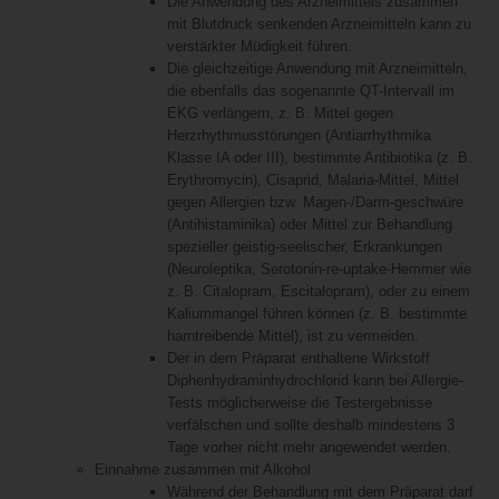
Die Anwendung des Arzneimittels zusammen
mit Blutdruck senkenden Arzneimitteln kann zu
verstärkter Müdigkeit führen.
Die gleichzeitige Anwendung mit Arzneimitteln,
die ebenfalls das sogenannte QT-Intervall im
EKG verlängern, z. B. Mittel gegen
Herzrhythmusstörungen (Antiarrhythmika
Klasse IA oder III), bestimmte Antibiotika (z. B.
Erythromycin), Cisaprid, Malaria-Mittel, Mittel
gegen Allergien bzw. Magen-/Darm-geschwüre
(Antihistaminika) oder Mittel zur Behandlung
spezieller geistig-seelischer, Erkrankungen
(Neuroleptika, Serotonin-re-uptake-Hemmer wie
z. B. Citalopram, Escitalopram), oder zu einem
Kaliummangel führen können (z. B. bestimmte
harntreibende Mittel), ist zu vermeiden.
Der in dem Präparat enthaltene Wirkstoff
Diphenhydraminhydrochlorid kann bei Allergie-
Tests möglicherweise die Testergebnisse
verfälschen und sollte deshalb mindestens 3
Tage vorher nicht mehr angewendet werden.
Einnahme zusammen mit Alkohol
Während der Behandlung mit dem Präparat darf