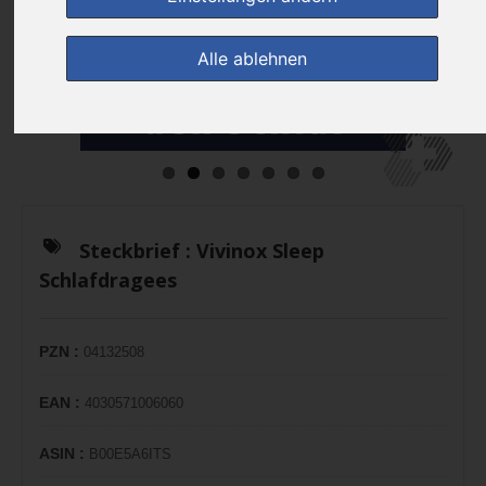
Alle ablehnen
Steckbrief :
Vivinox Sleep
Schlafdragees
PZN :
04132508
EAN :
4030571006060
ASIN :
B00E5A6ITS