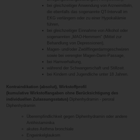
bei gleichzeitiger Anwendung von Arzneimitteln,
die ebenfalls das sogenannte QT-Intervall im
EKG verlängern oder zu einer Hypokaliämie
führen,
bei gleichzeitiger Einnahme von Alkohol oder
sogenannten „MAO-Hemmern" (Mittel zur
Behandlung von Depressionen),
Magen- und/oder Zwölffingerdarmgeschwüren
sowie bei verengter Magen-Darm-Passage,
bei Harnverhaltung,
während der Schwangerschaft und Stillzeit.
bei Kindern und Jugendliche unter 18 Jahren.
Kontraindikation (absolut), Wirkstoffprofil
(kumulative Wirkstoffangaben ohne Berücksichtigung des
individuellen Zulassungsstatus)
Diphenhydramin - peroral
Diphenhydramin
Überempfindlichkeit gegen Diphenhydramin oder andere
Antihistaminika
akutes Asthma bronchiale
Engwinkelglaukom