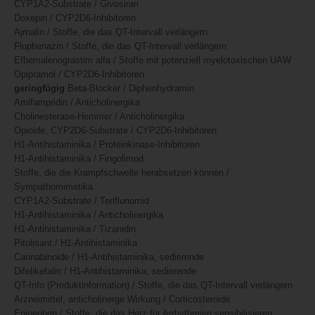
CYP1A2-Substrate / Givosiran
Doxepin / CYP2D6-Inhibitoren
Ajmalin / Stoffe, die das QT-Intervall verlängern
Fluphenazin / Stoffe, die das QT-Intervall verlängern
Efbemalenograstim alfa / Stoffe mit potenziell myelotoxischen UAW
Opipramol / CYP2D6-Inhibitoren
geringfügig
Beta-Blocker / Diphenhydramin
Amifampridin / Anticholinergika
Cholinesterase-Hemmer / Anticholinergika
Opioide, CYP2D6-Substrate / CYP2D6-Inhibitoren
H1-Antihistaminika / Proteinkinase-Inhibitoren
H1-Antihistaminika / Fingolimod
Stoffe, die die Krampfschwelle herabsetzen können /
Sympathomimetika
CYP1A2-Substrate / Teriflunomid
H1-Antihistaminika / Anticholinergika
H1-Antihistaminika / Tizanidin
Pitolisant / H1-Antihistaminika
Cannabinoide / H1-Antihistaminika, sedierende
Difelikefalin / H1-Antihistaminika, sedierende
QT-Info (Produktinformation) / Stoffe, die das QT-Intervall verlängern
Arzneimittel, anticholinerge Wirkung / Corticosteroide
Epinephrin / Stoffe, die das Herz für Arrhythmien sensibilisieren