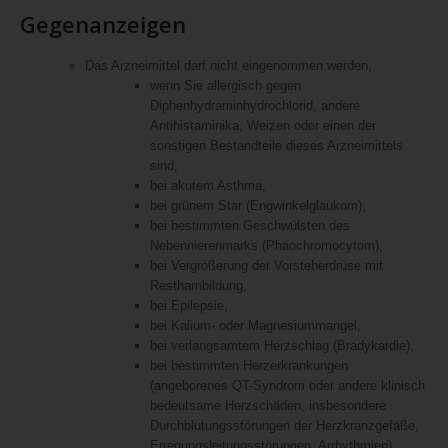
Gegenanzeigen
Das Arzneimittel darf nicht eingenommen werden,
wenn Sie allergisch gegen
Diphenhydraminhydrochlorid, andere
Antihistaminika, Weizen oder einen der
sonstigen Bestandteile dieses Arzneimittels
sind,
bei akutem Asthma,
bei grünem Star (Engwinkelglaukom),
bei bestimmten Geschwülsten des
Nebennierenmarks (Phäochromocytom),
bei Vergrößerung der Vorsteherdrüse mit
Restharnbildung,
bei Epilepsie,
bei Kalium- oder Magnesiummangel,
bei verlangsamtem Herzschlag (Bradykardie),
bei bestimmten Herzerkrankungen
(angeborenes QT-Syndrom oder andere klinisch
bedeutsame Herzschäden, insbesondere
Durchblutungsstörungen der Herzkranzgefäße,
Erregungsleitungsstörungen, Arrhythmien),