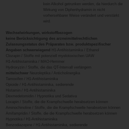
kein Alkohol getrunken werden, da hierdurch die
Wirkung von Diphenhydramin in nicht
vorhersehbarer Weise verändert und verstärkt
wird.
Wechselwirkungen, wirkstoffbezogen
keine Berücksichtigung des arzneimittelrechtlichen
Zulassungsstatus des Präparates bzw. produktspezifischer
Angaben
schwerwiegend
H1-Antihistaminika / Ethanol
Clozapin / Stoffe mit potenziell myelotoxischen UAW
H1-Antihistaminika / MAO-Hemmer
Hydroxyzin / Stoffe, die das QT-Intervall verlängern
mittelschwer
Neuroleptika / Anticholinergika
Tamoxifen / H1-Antihistaminika
Opioide / H1-Antihistaminika, sedierende
Histamin / H1-Antihistaminika
Dexmedetomidin / Hypnotika und Sedativa
Loxapin / Stoffe, die die Krampfschwelle herabsetzen können
Aminochinoline / Stoffe, die die Krampfschwelle herabsetzen können
Amifampridin / Stoffe, die die Krampfschwelle herabsetzen können
Hypnotika / H1-Antihistaminika
Benzodiazepine / H1-Antihistaminika, sedierende