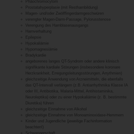
Phäochromocytom
Prostatahyperplasie (mit Restharnbildung)
Magen- und/oder Zwölffingerdarmgeschwüren
verengter Magen-Darm-Passage, Pylorusstenose
Verengung des Harnblasenausgangs
Harnverhaltung
Epilepsie
Hypokaliämie
Hypomagnesiämie
Bradykardie
angeborenes langes QT-Syndrom oder andere klinisch
signifikante kardiale Störungen (insbesondere koronare
Herzkrankheit, Erregungsleitungsstörungen, Arrythmien)
gleichzeitige Anwendung von Arzneimitteln, die ebenfalls
das QT-Intervall verlängern (z.B. Antiarrhythmika Klasse IA
oder III, Antibiotika, Malaria-Mittel, Antihistaminika,
Neuroleptika) oder zu einer Hypokaliämie (z. B. bestimmte
Diuretika) führen
gleichzeitige Einnahme von Alkohol
gleichzeitige Einnahme von Monoaminoxidase-Hemmern
Kinder und Jugendliche (jeweilige Fachinformation
beachten!)
Schwangerschaft