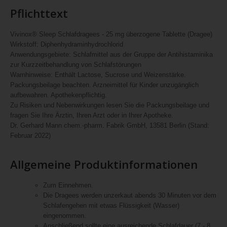
Pflichttext
Vivinox® Sleep Schlafdragees - 25 mg überzogene Tablette (Dragee)
Wirkstoff: Diphenhydraminhydrochlorid
Anwendungsgebiete: Schlafmittel aus der Gruppe der Antihistaminika
zur Kurzzeitbehandlung von Schlafstörungen
Warnhinweise: Enthält Lactose, Sucrose und Weizenstärke.
Packungsbeilage beachten. Arzneimittel für Kinder unzugänglich
aufbewahren. Apothekenpflichtig.
Zu Risiken und Nebenwirkungen lesen Sie die Packungsbeilage und
fragen Sie Ihre Ärztin, Ihren Arzt oder in Ihrer Apotheke.
Dr. Gerhard Mann chem.-pharm. Fabrik GmbH, 13581 Berlin (Stand:
Februar 2022)
Allgemeine Produktinformationen
Zum Einnehmen.
Die Dragees werden unzerkaut abends 30 Minuten vor dem
Schlafengehen mit etwas Flüssigkeit (Wasser)
eingenommen.
Anschließend sollte eine ausreichende Schlafdauer (7 - 8