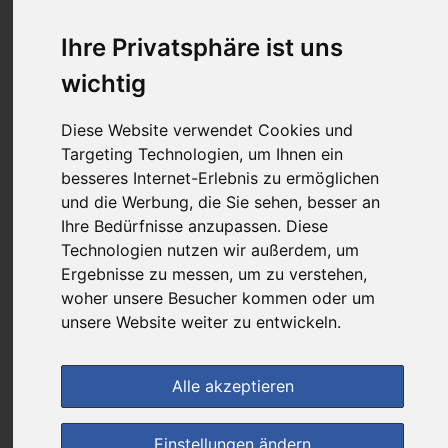
Das gewünschte Produkt ist derzeit bei keinem unserer Partner
erhältlich.
Ihre Privatsphäre ist uns
wichtig
(0)
Jetzt bewerten!
Diese Website verwendet Cookies und
Targeting Technologien, um Ihnen ein
Generika
besseres Internet-Erlebnis zu ermöglichen
und die Werbung, die Sie sehen, besser an
Ihre Bedürfnisse anzupassen. Diese
Preisalarm
Technologien nutzen wir außerdem, um
Ergebnisse zu messen, um zu verstehen,
woher unsere Besucher kommen oder um
unsere Website weiter zu entwickeln.
Alle akzeptieren
Einstellungen ändern