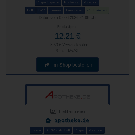
Paypal Express
Rechnung
Vorkasse
DHL
DPD
Hermes
trans-o-flex
E-Rezept
Daten vom 07.08.2026 21:08 Uhr
Produktpreis
12,21 €
+ 3,50 € Versandkosten
& inkl. MwSt.
im Shop bestellen
Profil einsehen
apotheke.de
Klarna
SEPA/Lastschrift
Paypal
Vorkasse