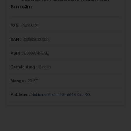
8cmx4m
PZN :
04095121
EAN :
4005058129358
ASIN :
B000WNN5NE
Darreichung :
Binden
Menge :
20 ST
Anbieter :
Holthaus Medical GmbH & Co. KG