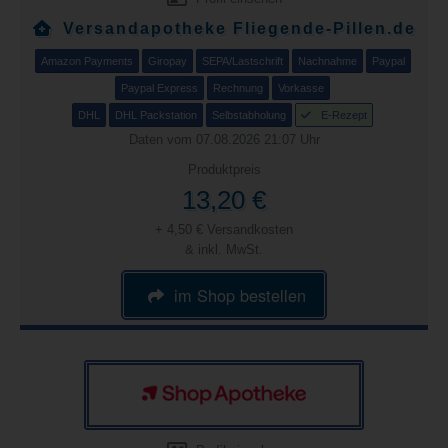
Versandapotheke Fliegende-Pillen.de
Amazon Payments
Giropay
SEPA/Lastschrift
Nachnahme
Paypal
Paypal Express
Rechnung
Vorkasse
DHL
DHL Packstation
Selbstabholung
E-Rezept
Daten vom 07.08.2026 21:07 Uhr
Produktpreis
13,20 €
+ 4,50 € Versandkosten
& inkl. MwSt.
im Shop bestellen