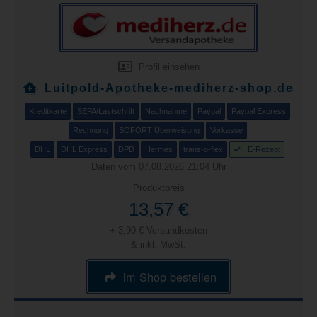
Profil einsehen
Luitpold-Apotheke-mediherz-shop.de
Kreditkarte
SEPA/Lastschrift
Nachnahme
Paypal
Paypal Express
Rechnung
SOFORT Überweisung
Vorkasse
DHL
DHL Express
DPD
Hermes
trans-o-flex
E-Rezept
Daten vom 07.08.2026 21:04 Uhr
Produktpreis
13,57 €
+ 3,90 € Versandkosten
& inkl. MwSt.
im Shop bestellen