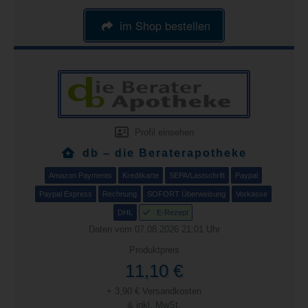
im Shop bestellen
Profil einsehen
db – die Beraterapotheke
Amazon Payments
Kreditkarte
SEPA/Lastschrift
Paypal
Paypal Express
Rechnung
SOFORT Überweisung
Vorkasse
DHL
E-Rezept
Daten vom 07.08.2026 21:01 Uhr
Produktpreis
11,10 €
+ 3,90 € Versandkosten
& inkl. MwSt.