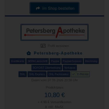
im Shop bestellen
Profil einsehen
Petersberg-Apotheke
Kreditkarte
SEPA/Lastschrift
Paypal
Paypal Express
Rechnung
SOFORT Überweisung
Vorkasse
DHL
DHL Express
DHL Packstation
E-Rezept
Daten vom 07.08.2026 20:56 Uhr
Produktpreis
10,80 €
+ 4,99 € Versandkosten
& inkl. MwSt.