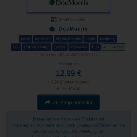
Profil einsehen
DocMorris
Klarna
Kreditkarte
SEPA/Lastschrift
Paypal
Rechnung
DHL
DHL Packstation
Hermes
trans-o-flex
UPS
E-Rezept
Daten vom 07.08.2026 21:02 Uhr
Produktpreis
12,99 €
+ 3,99 € Versandkosten
& inkl. MwSt.
im Shop bestellen
Dieser Anbieter bietet viele Produkte auf
PreisvergleichApotheke.de zu noch günstigeren Preisen an, die
nur über die Auswahl und Verlinkung von