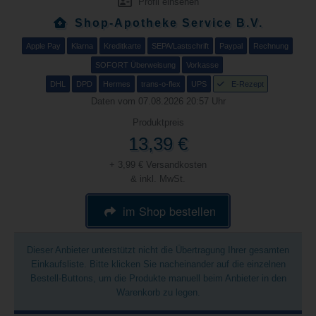
Profil einsehen
Shop-Apotheke Service B.V.
Apple Pay
Klarna
Kreditkarte
SEPA/Lastschrift
Paypal
Rechnung
SOFORT Überweisung
Vorkasse
DHL
DPD
Hermes
trans-o-flex
UPS
E-Rezept
Daten vom 07.08.2026 20:57 Uhr
Produktpreis
13,39 €
+ 3,99 € Versandkosten
& inkl. MwSt.
im Shop bestellen
Dieser Anbieter unterstützt nicht die Übertragung Ihrer gesamten
Einkaufsliste. Bitte klicken Sie nacheinander auf die einzelnen
Bestell-Buttons, um die Produkte manuell beim Anbieter in den
Warenkorb zu legen.