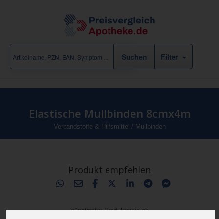
Filter
Elastische Mullbinden 8cmx4m
Verbandstoffe & Hilfsmittel
/
Mullbinden
Produkt empfehlen
günstigster Produktpreis ab