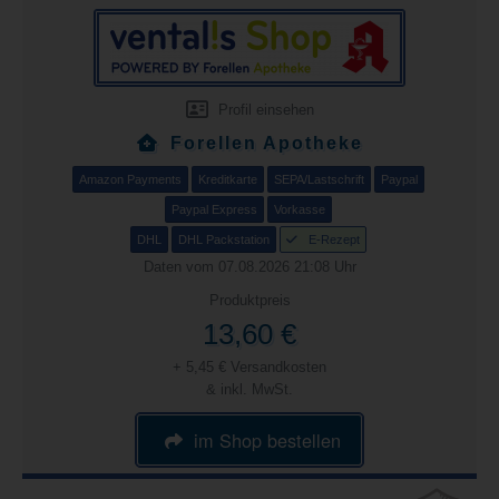
Profil einsehen
Forellen Apotheke
Amazon Payments
Kreditkarte
SEPA/Lastschrift
Paypal
Paypal Express
Vorkasse
DHL
DHL Packstation
E-Rezept
Daten vom 07.08.2026 21:08 Uhr
Produktpreis
13,60 €
+ 5,45 € Versandkosten
& inkl. MwSt.
im Shop bestellen