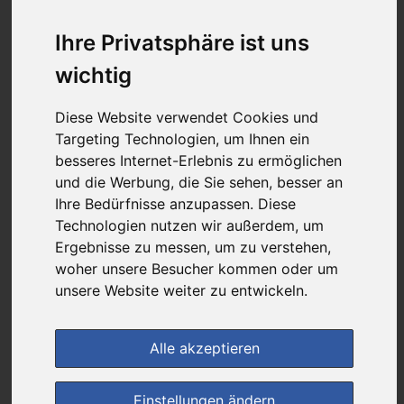
7,95 €
Ihre Privatsphäre ist uns
wichtig
bei
Leine Apotheke
Diese Website verwendet Cookies und
kein Versand - nur Botenlieferung oder Selbstabholung
Targeting Technologien, um Ihnen ein
4
Ersparnis:
54
%
oder
9,46 €
besseres Internet-Erlebnis zu ermöglichen
und die Werbung, die Sie sehen, besser an
Preis pro 1 ST / 0,40 €
Ihre Bedürfnisse anzupassen. Diese
Daten vom 07.08.2026 21:11 Uhr
Technologien nutzen wir außerdem, um
Ergebnisse zu messen, um zu verstehen,
woher unsere Besucher kommen oder um
(0)
Jetzt bewerten!
unsere Website weiter zu entwickeln.
im Shop bestellen
Alle akzeptieren
zur Einkaufsliste
Einstellungen ändern