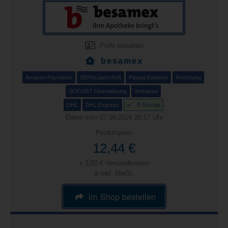
Profil einsehen
besamex
Amazon Payments
SEPA/Lastschrift
Paypal Express
Rechnung
SOFORT Überweisung
Vorkasse
DHL
DHL Express
E-Rezept
Daten vom 07.08.2026 20:57 Uhr
Produktpreis
12,44 €
+ 3,50 € Versandkosten
& inkl. MwSt.
im Shop bestellen