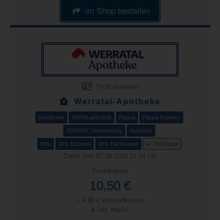
im Shop bestellen
Profil einsehen
Werratal-Apotheke
Kreditkarte
SEPA/Lastschrift
Paypal
Paypal Express
SOFORT Überweisung
Vorkasse
DHL
DHL Express
DHL Packstation
E-Rezept
Daten vom 07.08.2026 21:04 Uhr
Produktpreis
10,50 €
+ 4,99 € Versandkosten
& inkl. MwSt.