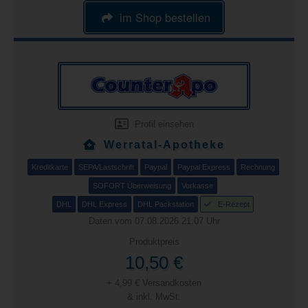
im Shop bestellen
Profil einsehen
Werratal-Apotheke
Kreditkarte
SEPA/Lastschrift
Paypal
Paypal Express
Rechnung
SOFORT Überweisung
Vorkasse
DHL
DHL Express
DHL Packstation
E-Rezept
Daten vom 07.08.2026 21:07 Uhr
Produktpreis
10,50 €
+ 4,99 € Versandkosten
& inkl. MwSt.