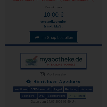
kein Versand - nur Botenlieferung oder Selbstabholung
Produktpreis
10,00 €
versandkostenfrei
& inkl. MwSt.
im Shop bestellen
Profil einsehen
Hinrichsen Apotheke
Kreditkarte
SEPA/Lastschrift
Paypal
Rechnung
Vorkasse
Botendienst
DHL
Selbstabholung
E-Rezept
Daten vom 14.07.2026 06:59 Uhr