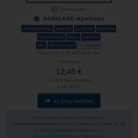
Profil einsehen
SANICARE-Apotheke
Amazon Payments
Apple Pay
Google Pay
Kreditkarte
SEPA/Lastschrift
Paypal
Rechnung
DHL
DHL Packstation
E-Rezept
Daten vom 08.08.2026 01:20 Uhr
Produktpreis
12,45 €
+ 3,95 € Versandkosten
& inkl. MwSt.
im Shop bestellen
Dieser Anbieter bietet viele Produkte auf
PreisvergleichApotheke.de zu noch günstigeren Preisen an, die
nur über die Auswahl und Verlinkung von
PreisvergleichApotheke.de heraus gelten.