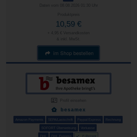
Daten vom 08.08.2026 01:30 Uhr
Produktpreis
10,59 €
+ 4,95 € Versandkosten
& inkl. MwSt.
im Shop bestellen
Profil einsehen
besamex
Amazon Payments
SEPA/Lastschrift
Paypal Express
Rechnung
SOFORT Überweisung
Vorkasse
DHL
DHL Express
E-Rezept