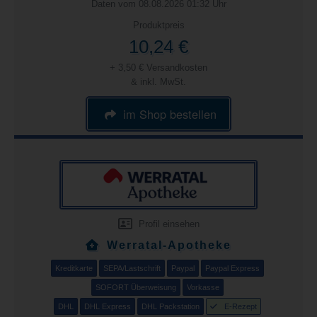
Daten vom 08.08.2026 01:32 Uhr
Produktpreis
10,24 €
+ 3,50 € Versandkosten
& inkl. MwSt.
im Shop bestellen
Profil einsehen
Werratal-Apotheke
Kreditkarte
SEPA/Lastschrift
Paypal
Paypal Express
SOFORT Überweisung
Vorkasse
DHL
DHL Express
DHL Packstation
E-Rezept