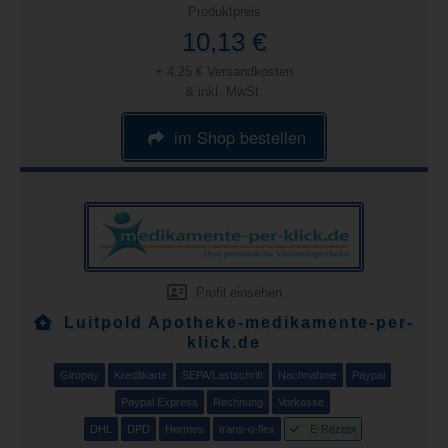
Produktpreis
10,13 €
+ 4,25 € Versandkosten
& inkl. MwSt.
im Shop bestellen
Profil einsehen
Luitpold Apotheke-medikamente-per-
klick.de
Giropay
Kreditkarte
SEPA/Lastschrift
Nachnahme
Paypal
Paypal Express
Rechnung
Vorkasse
DHL
DPD
Hermes
trans-o-flex
E-Rezept