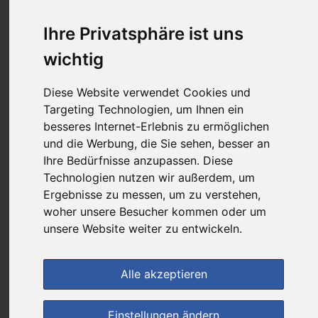
10,00 €
Ihre Privatsphäre ist uns
wichtig
bei
DIE NEUE APOTHEKE
Diese Website verwendet Cookies und
kein Versand - nur Botenlieferung oder Selbstabholung
Targeting Technologien, um Ihnen ein
1
Ersparnis:
50
%
oder
9,83 €
besseres Internet-Erlebnis zu ermöglichen
und die Werbung, die Sie sehen, besser an
Preis pro 1 ST / 0,33 €
Ihre Bedürfnisse anzupassen. Diese
Daten vom 08.08.2026 01:26 Uhr
Technologien nutzen wir außerdem, um
Ergebnisse zu messen, um zu verstehen,
woher unsere Besucher kommen oder um
(0)
Jetzt bewerten!
unsere Website weiter zu entwickeln.
im Shop bestellen
Alle akzeptieren
zur Einkaufsliste
Einstellungen ändern