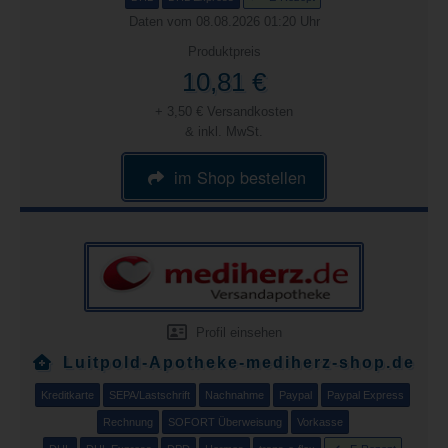
Daten vom 08.08.2026 01:20 Uhr
Produktpreis
10,81 €
+ 3,50 € Versandkosten
& inkl. MwSt.
im Shop bestellen
Profil einsehen
Luitpold-Apotheke-mediherz-shop.de
Kreditkarte
SEPA/Lastschrift
Nachnahme
Paypal
Paypal Express
Rechnung
SOFORT Überweisung
Vorkasse