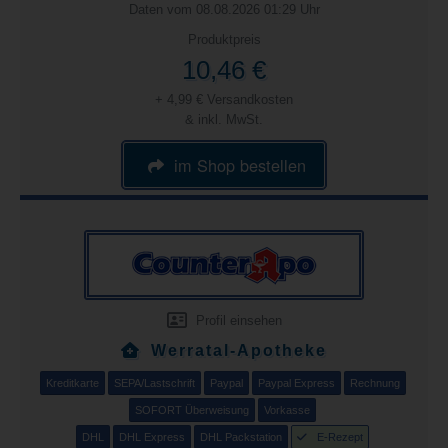
Daten vom 08.08.2026 01:29 Uhr
Produktpreis
10,46 €
+ 4,99 € Versandkosten
& inkl. MwSt.
im Shop bestellen
Profil einsehen
Werratal-Apotheke
Kreditkarte
SEPA/Lastschrift
Paypal
Paypal Express
Rechnung
SOFORT Überweisung
Vorkasse
DHL
DHL Express
DHL Packstation
E-Rezept