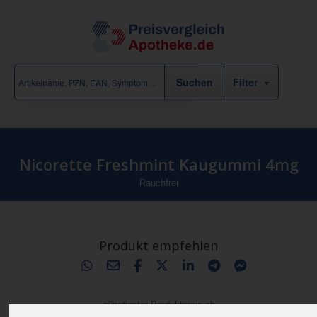
Filter
Nicorette Freshmint Kaugummi 4mg
Rauchfrei
Produkt empfehlen
günstigster Produktpreis ab