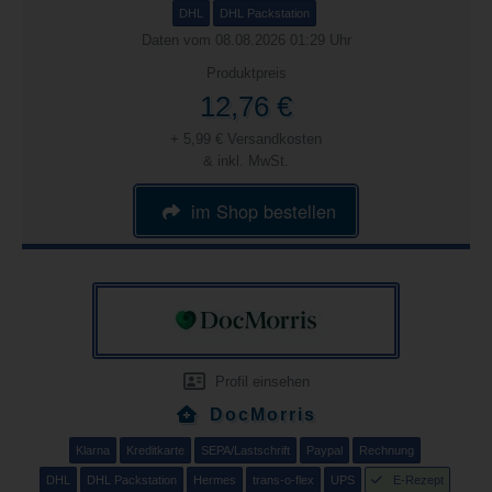
DHL
DHL Packstation
Daten vom 08.08.2026 01:29 Uhr
Produktpreis
12,76 €
+ 5,99 € Versandkosten
& inkl. MwSt.
im Shop bestellen
Profil einsehen
DocMorris
Klarna
Kreditkarte
SEPA/Lastschrift
Paypal
Rechnung
DHL
DHL Packstation
Hermes
trans-o-flex
UPS
E-Rezept