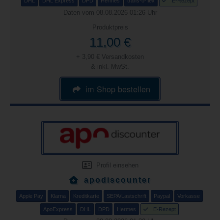
DHL
DHL Express
DPD
Hermes
trans-o-flex
E-Rezept
Daten vom 08.08.2026 01:26 Uhr
Produktpreis
11,00 €
+ 3,90 € Versandkosten
& inkl. MwSt.
im Shop bestellen
Profil einsehen
apodiscounter
Apple Pay
Klarna
Kreditkarte
SEPA/Lastschrift
Paypal
Vorkasse
ApoExpress
DHL
DPD
Hermes
E-Rezept