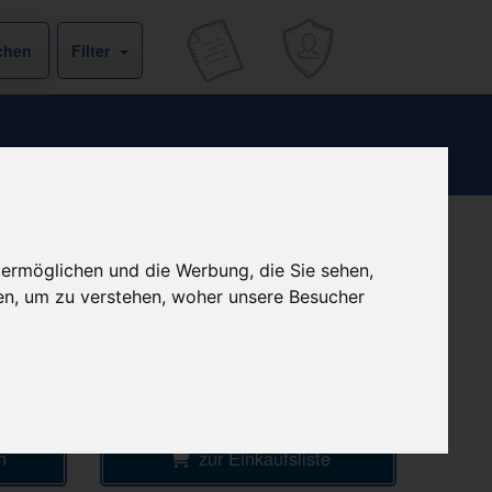
Filter
b
kein Versand - nur Botenlieferung oder
 ermöglichen und die Werbung, die Sie sehen,
Selbstabholung
€
en, um zu verstehen, woher unsere Besucher
4
Ersparnis:
39
%
oder
3,13 €
Preis pro 1 ST / 0,10 €
EKE
Daten vom 08.08.2026 06:16 Uhr
n
zur Einkaufsliste