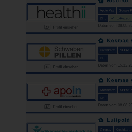
Healthii
Apple Pay
Google 
DHL
E-Rezept
Daten vom 08.08.20
Profil einsehen
Kosmas 
Kreditkarte
SEPA/Las
DHL
Daten vom 15.12.20
Profil einsehen
Kosmas 
Kreditkarte
SEPA/Las
DHL
Daten vom 08.08.20
Profil einsehen
Luitpold
Giropay
Kreditkarte