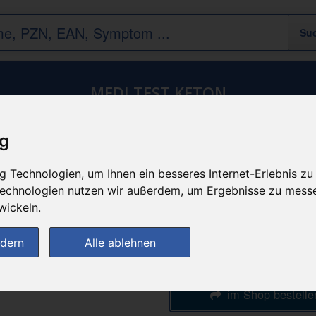
MEDI TEST KETON
ig
n
günstigster Produktpreis a
 Technologien, um Ihnen ein besseres Internet-Erlebnis zu
4,96 
 Technologien nutzen wir außerdem, um Ergebnisse zu mess
wickeln.
bei
ndern
Alle ablehnen
DIE NEUE APOTH
im Shop bestelle