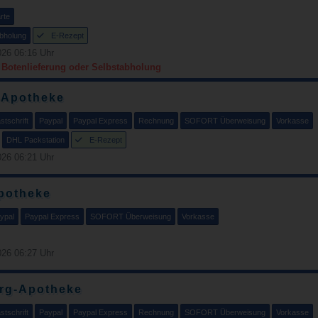
rte
bholung
E-Rezept
26 06:16 Uhr
r Botenlieferung oder Selbstabholung
-Apotheke
tschrift
Paypal
Paypal Express
Rechnung
SOFORT Überweisung
Vorkasse
DHL Packstation
E-Rezept
26 06:21 Uhr
potheke
ypal
Paypal Express
SOFORT Überweisung
Vorkasse
26 06:27 Uhr
rg-Apotheke
tschrift
Paypal
Paypal Express
Rechnung
SOFORT Überweisung
Vorkasse