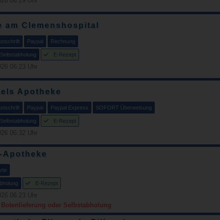
26 06:29 Uhr
e am Clemenshospital
tschrift
Paypal
Rechnung
Selbstabholung
E-Rezept
26 06:23 Uhr
aels Apotheke
tschrift
Paypal
Paypal Express
SOFORT Überweisung
Selbstabholung
E-Rezept
26 06:32 Uhr
f-Apotheke
rte
bholung
E-Rezept
26 06:23 Uhr
r Botenlieferung oder Selbstabholung