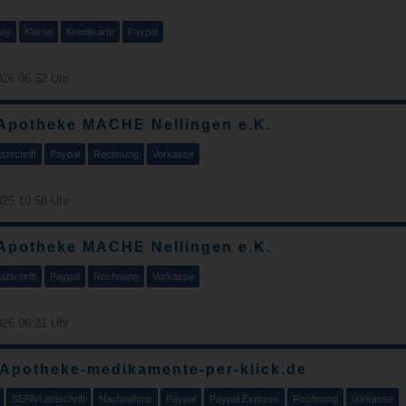
Pay
Klarna
Kreditkarte
Paypal
26 06:32 Uhr
Apotheke MACHE Nellingen e.K.
tschrift
Paypal
Rechnung
Vorkasse
25 10:58 Uhr
Apotheke MACHE Nellingen e.K.
tschrift
Paypal
Rechnung
Vorkasse
26 06:21 Uhr
 Apotheke-medikamente-per-klick.de
SEPA/Lastschrift
Nachnahme
Paypal
Paypal Express
Rechnung
Vorkasse