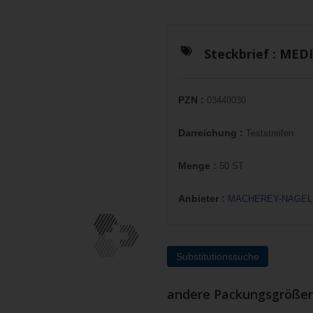
Steckbrief :
MEDI
PZN :
03440030
Darreichung :
Teststreifen
Menge :
50 ST
Anbieter :
MACHEREY-NAGEL 
Substitutionssuche
andere Packungsgröße