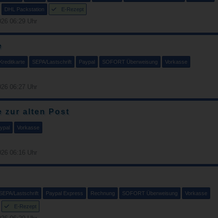
DHL Packstation
E-Rezept
26 06:29 Uhr
e
Kreditkarte
SEPA/Lastschrift
Paypal
SOFORT Überweisung
Vorkasse
26 06:27 Uhr
 zur alten Post
ypal
Vorkasse
26 06:16 Uhr
SEPA/Lastschrift
Paypal Express
Rechnung
SOFORT Überweisung
Vorkasse
E-Rezept