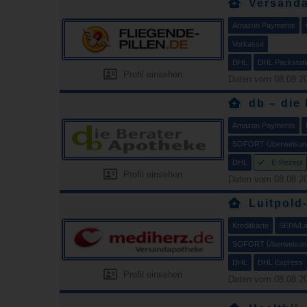
Versanda
Amazon Payments
Vorkasse
DHL
DHL Packstati
Profil einsehen
Daten vom 08.08.20
db – die
Amazon Payments
SOFORT Überweisun
DHL
E-Rezept
Profil einsehen
Daten vom 08.08.20
Luitpold
Kreditkarte
SEPA/Las
SOFORT Überweisun
DHL
DHL Express
Profil einsehen
Daten vom 08.08.20