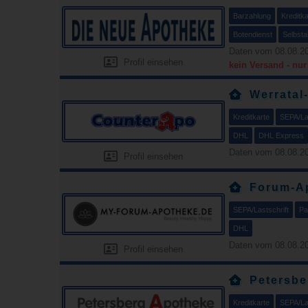
Barzahlung
Kreditka
Botendienst
Selbsta
Daten vom 08.08.20
Profil einsehen
kein Versand - nu
Werratal
Kreditkarte
SEPA/Las
DHL
DHL Express
Daten vom 08.08.20
Profil einsehen
Forum-A
SEPA/Lastschrift
Pa
DHL
Daten vom 08.08.20
Profil einsehen
Petersbe
Kreditkarte
SEPA/Las