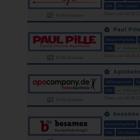
DHL
DHL Express
Daten vom 08.08.20
Profil einsehen
Paul Pill
Amazon Payments
DHL
E-Rezept
Daten vom 08.08.20
Profil einsehen
Apotheke
SEPA/Lastschrift
Pa
DHL
E-Rezept
Daten vom 08.08.20
Profil einsehen
besamex
Amazon Payments
DHL
DHL Express