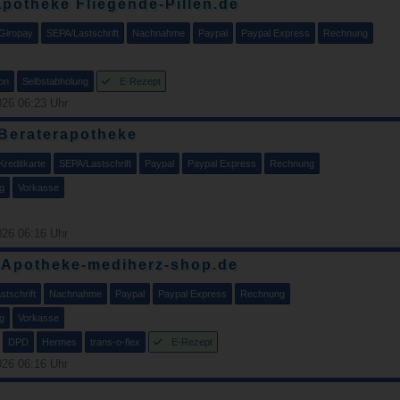
potheke Fliegende-Pillen.de
Giropay
SEPA/Lastschrift
Nachnahme
Paypal
Paypal Express
Rechnung
on
Selbstabholung
E-Rezept
26 06:23 Uhr
 Beraterapotheke
Kreditkarte
SEPA/Lastschrift
Paypal
Paypal Express
Rechnung
g
Vorkasse
26 06:16 Uhr
-Apotheke-mediherz-shop.de
tschrift
Nachnahme
Paypal
Paypal Express
Rechnung
g
Vorkasse
DPD
Hermes
trans-o-flex
E-Rezept
26 06:16 Uhr