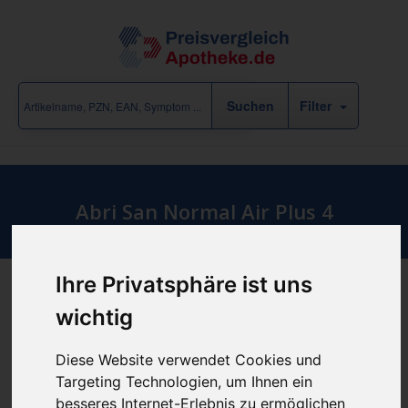
Filter
Abri San Normal Air Plus 4
Verbandstoffe & Hilfsmittel
/
Inkontinenz
/
Abri
Ihre Privatsphäre ist uns
wichtig
Produkt empfehlen
Diese Website verwendet Cookies und
Targeting Technologien, um Ihnen ein
günstigster Produktpreis ab
besseres Internet-Erlebnis zu ermöglichen