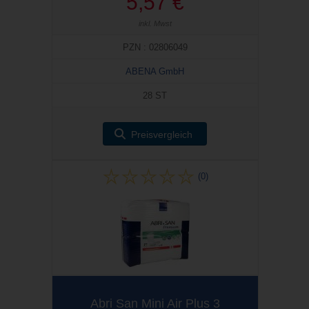
5,57 €
inkl. Mwst
PZN : 02806049
ABENA GmbH
28 ST
Preisvergleich
(0)
Abri San Mini Air Plus 3