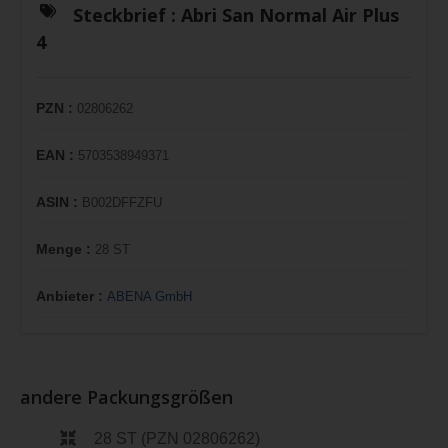
Steckbrief :
Abri San Normal Air Plus
4
PZN :
02806262
EAN :
5703538949371
ASIN :
B002DFFZFU
Menge :
28 ST
Anbieter :
ABENA GmbH
andere Packungsgrößen
28 ST (PZN 02806262)