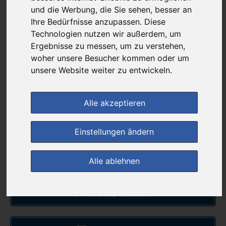
8,91 €
und die Werbung, die Sie sehen, besser an
Ihre Bedürfnisse anzupassen. Diese
Technologien nutzen wir außerdem, um
bei
Ergebnisse zu messen, um zu verstehen,
Cordula Apotheke
woher unsere Besucher kommen oder um
+ 6,95 € Versandkosten
unsere Website weiter zu entwickeln.
& inkl. MwSt.
4
Ersparnis:
28
%
oder
3,54 €
Alle akzeptieren
Preis pro 1 ST / 0,32 €
Daten vom 07.08.2026 15:14 Uhr
Einstellungen ändern
Alle ablehnen
(0)
Jetzt bewerten!
im Shop bestellen