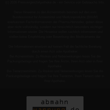
(c) 2026 PreisvergleichApotheke.de - ein Service von Gebrauchs.Info.
Diese Hinweise zu den Arzneimitteln beruhen auf den vom
Bundesinstitut für Arzneimittel und Medizinprodukte (BfArM)
anerkannten Fachinformationen der Pharma-Hersteller, geben diese
aber nicht vollständig, sondern nur hinsichtlich besonders wichtiger
Informationen wieder. Die Hinweise wollen sachlich informieren und
stellen keine Empfehlung oder Bewerbung des Medikaments dar.
Die Informationen ersetzen auf keinen Fall die fachliche Beratung
durch einen Arzt oder Apotheker.
Bei Arzneimitteln: Zu Risiken und Nebenwirkungen lesen Sie die
Packungsbeilage und fragen Sie Ihre Ärztin, Ihren Arzt oder in Ihrer
Apotheke.
Bei Tierarzneimitteln: Zu Risiken und Nebenwirkungen lesen Sie die
Packungsbeilage und fragen Sie Ihre Tierärztin, Ihren Tierarzt oder in
Ihrer Apotheke.