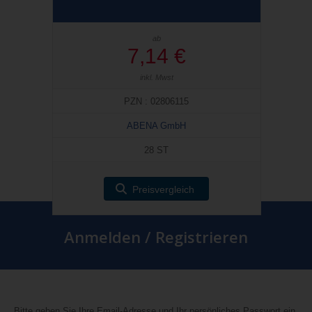
ab
7,14 €
inkl. Mwst
PZN : 02806115
ABENA GmbH
28 ST
Preisvergleich
Anmelden / Registrieren
Bitte geben Sie Ihre Email-Adresse und Ihr persönliches Passwort ein.