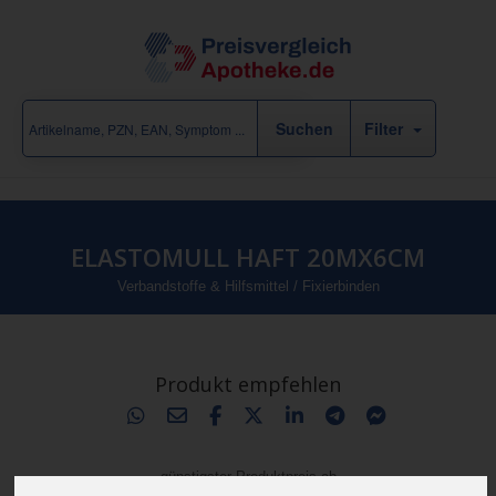
Filter
ELASTOMULL HAFT 20MX6CM
Verbandstoffe & Hilfsmittel
/
Fixierbinden
Produkt empfehlen
günstigster Produktpreis ab