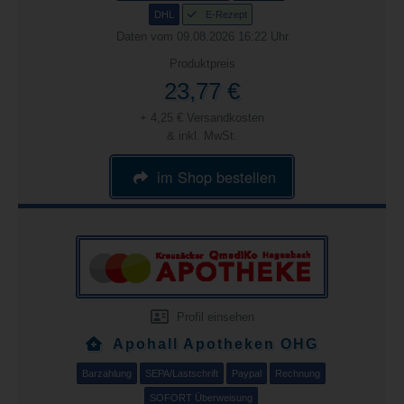
DHL
E-Rezept
Daten vom 09.08.2026 16:22 Uhr
Produktpreis
23,77 €
+ 4,25 € Versandkosten
& inkl. MwSt.
im Shop bestellen
Profil einsehen
Apohall Apotheken OHG
Barzahlung
SEPA/Lastschrift
Paypal
Rechnung
SOFORT Überweisung