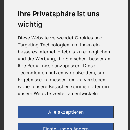
16,50 €
Ihre Privatsphäre ist uns
wichtig
bei
Friedenshof-Apotheke
Diese Website verwendet Cookies und
kein Versand - nur Botenlieferung oder Selbstabholung
Targeting Technologien, um Ihnen ein
4
Ersparnis:
53
%
oder
18,45 €
besseres Internet-Erlebnis zu ermöglichen
und die Werbung, die Sie sehen, besser an
Preis pro 1 ST / 16,50 €
Ihre Bedürfnisse anzupassen. Diese
Daten vom 09.08.2026 16:26 Uhr
Technologien nutzen wir außerdem, um
Ergebnisse zu messen, um zu verstehen,
woher unsere Besucher kommen oder um
(0)
Jetzt bewerten!
unsere Website weiter zu entwickeln.
im Shop bestellen
Alle akzeptieren
zur Einkaufsliste
Einstellungen ändern