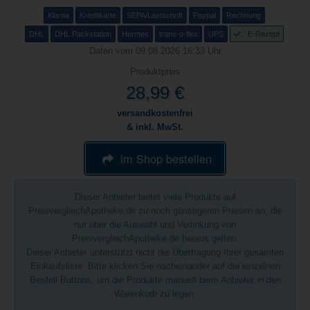
Klarna
Kreditkarte
SEPA/Lastschrift
Paypal
Rechnung
DHL
DHL Packstation
Hermes
trans-o-flex
UPS
E-Rezept
Daten vom 09.08.2026 16:33 Uhr
Produktpreis
28,99 €
versandkostenfrei
& inkl. MwSt.
im Shop bestellen
Dieser Anbieter bietet viele Produkte auf
PreisvergleichApotheke.de zu noch günstigeren Preisen an, die
nur über die Auswahl und Verlinkung von
PreisvergleichApotheke.de heraus gelten.
Dieser Anbieter unterstützt nicht die Übertragung Ihrer gesamten
Einkaufsliste. Bitte klicken Sie nacheinander auf die einzelnen
Bestell-Buttons, um die Produkte manuell beim Anbieter in den
Warenkorb zu legen.