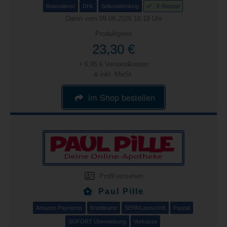
Botendienst
DHL
Selbstabholung
E-Rezept
Daten vom 09.08.2026 16:19 Uhr
Produktpreis
23,30 €
+ 6,95 € Versandkosten
& inkl. MwSt.
im Shop bestellen
Profil einsehen
Paul Pille
Amazon Payments
Kreditkarte
SEPA/Lastschrift
Paypal
SOFORT Überweisung
Vorkasse