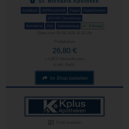
St. Michaels Apotheke
Kreditkarte
SEPA/Lastschrift
Paypal
Paypal Express
SOFORT Überweisung
Botendienst
DHL
Selbstabholung
E-Rezept
Daten vom 09.08.2026 16:26 Uhr
Produktpreis
26,80 €
+ 4,90 € Versandkosten
& inkl. MwSt.
im Shop bestellen
Profil einsehen