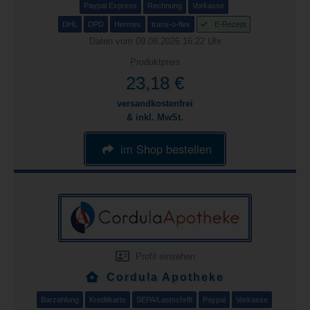
Paypal Express
Rechnung
Vorkasse
DHL
DPD
Hermes
trans-o-flex
E-Rezept
Daten vom 09.08.2026 16:22 Uhr
Produktpreis
23,18 €
versandkostenfrei
& inkl. MwSt.
im Shop bestellen
Profil einsehen
Cordula Apotheke
Barzahlung
Kreditkarte
SEPA/Lastschrift
Paypal
Vorkasse