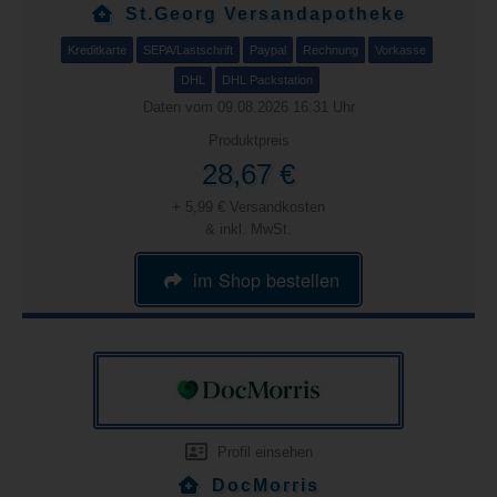
St.Georg Versandapotheke
Kreditkarte
SEPA/Lastschrift
Paypal
Rechnung
Vorkasse
DHL
DHL Packstation
Daten vom 09.08.2026 16:31 Uhr
Produktpreis
28,67 €
+ 5,99 € Versandkosten
& inkl. MwSt.
im Shop bestellen
Profil einsehen
DocMorris