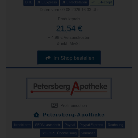
DHL
DHL Express
DHL Packstation
E-Rezept
Daten vom 09.08.2026 16:33 Uhr
Produktpreis
21,54 €
+ 4,99 € Versandkosten
& inkl. MwSt.
im Shop bestellen
Profil einsehen
Petersberg-Apotheke
Kreditkarte
SEPA/Lastschrift
Paypal
Paypal Express
Rechnung
SOFORT Überweisung
Vorkasse