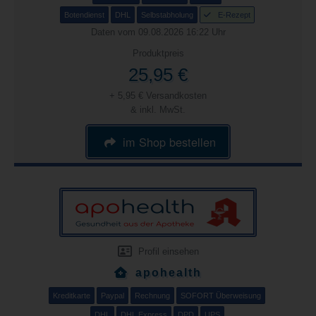
Botendienst
DHL
Selbstabholung
E-Rezept
Daten vom 09.08.2026 16:22 Uhr
Produktpreis
25,95 €
+ 5,95 € Versandkosten
& inkl. MwSt.
im Shop bestellen
Profil einsehen
apohealth
Kreditkarte
Paypal
Rechnung
SOFORT Überweisung
DHL
DHL Express
DPD
UPS