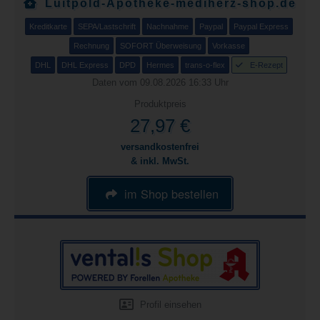
Luitpold-Apotheke-mediherz-shop.de
Kreditkarte
SEPA/Lastschrift
Nachnahme
Paypal
Paypal Express
Rechnung
SOFORT Überweisung
Vorkasse
DHL
DHL Express
DPD
Hermes
trans-o-flex
E-Rezept
Daten vom 09.08.2026 16:33 Uhr
Produktpreis
27,97 €
versandkostenfrei
& inkl. MwSt.
im Shop bestellen
Profil einsehen