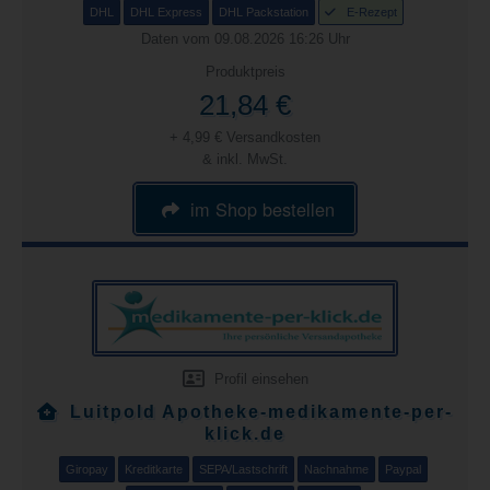
DHL
DHL Express
DHL Packstation
E-Rezept
Daten vom 09.08.2026 16:26 Uhr
Produktpreis
21,84 €
+ 4,99 € Versandkosten
& inkl. MwSt.
im Shop bestellen
Profil einsehen
Luitpold Apotheke-medikamente-per-
klick.de
Giropay
Kreditkarte
SEPA/Lastschrift
Nachnahme
Paypal