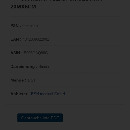
20MX6CM
PZN :
02507097
EAN :
4042809022001
ASIN :
B003OAQ88G
Darreichung :
Binden
Menge :
1 ST
Anbieter :
BSN medical GmbH
Gebrauchs.Info PDF