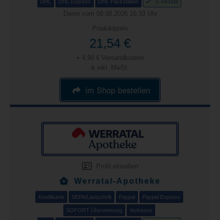
DHL
DHL Express
DHL Packstation
E-Rezept
Daten vom 09.08.2026 16:33 Uhr
Produktpreis
21,54 €
+ 4,99 € Versandkosten
& inkl. MwSt.
im Shop bestellen
Profil einsehen
Werratal-Apotheke
Kreditkarte
SEPA/Lastschrift
Paypal
Paypal Express
SOFORT Überweisung
Vorkasse