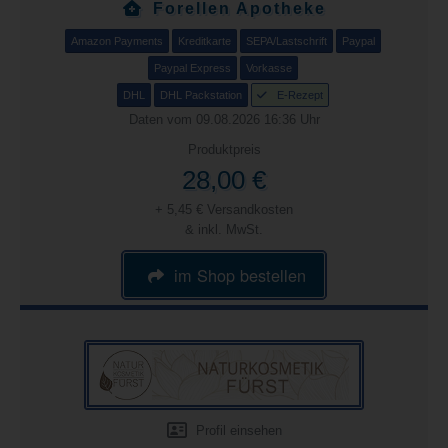
Forellen Apotheke
Amazon Payments
Kreditkarte
SEPA/Lastschrift
Paypal
Paypal Express
Vorkasse
DHL
DHL Packstation
E-Rezept
Daten vom 09.08.2026 16:36 Uhr
Produktpreis
28,00 €
+ 5,45 € Versandkosten
& inkl. MwSt.
im Shop bestellen
Profil einsehen