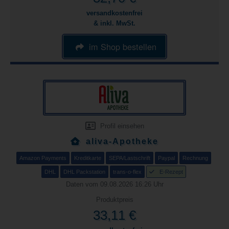
versandkostenfrei
& inkl. MwSt.
im Shop bestellen
Profil einsehen
aliva-Apotheke
Amazon Payments
Kreditkarte
SEPA/Lastschrift
Paypal
Rechnung
DHL
DHL Packstation
trans-o-flex
E-Rezept
Daten vom 09.08.2026 16:26 Uhr
Produktpreis
33,11 €