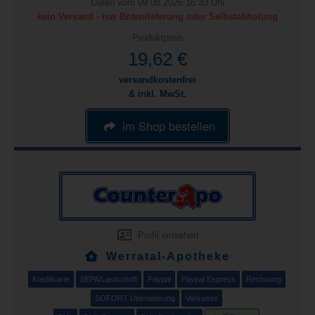
Daten vom 09.08.2026 16:33 Uhr
kein Versand - nur Botenlieferung oder Selbstabholung
Produktpreis
19,62 €
versandkostenfrei
& inkl. MwSt.
im Shop bestellen
Profil einsehen
Werratal-Apotheke
Kreditkarte
SEPA/Lastschrift
Paypal
Paypal Express
Rechnung
SOFORT Überweisung
Vorkasse