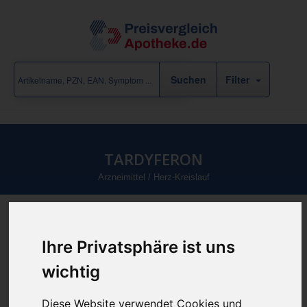
Filter
TARDYFERON
Arzneimittel
/
Herz-Kreislauf
Produkt empfehlen
Ihre Privatsphäre ist uns
wichtig
günstigster Produktpreis ab
Diese Website verwendet Cookies und