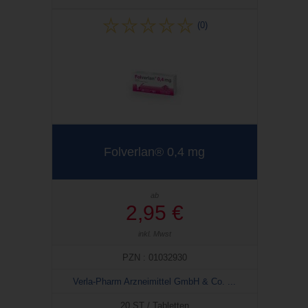
(0)
Folverlan® 0,4 mg
ab
2,95 €
inkl. Mwst
PZN : 01032930
Verla-Pharm Arzneimittel GmbH & Co. ...
20 ST / Tabletten