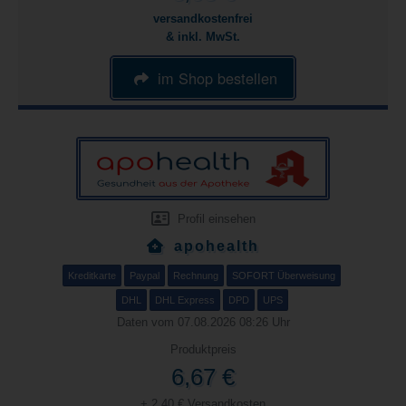
versandkostenfrei
& inkl. MwSt.
im Shop bestellen
Profil einsehen
apohealth
Kreditkarte
Paypal
Rechnung
SOFORT Überweisung
DHL
DHL Express
DPD
UPS
Daten vom 07.08.2026 08:26 Uhr
Produktpreis
6,67 €
+ 2,40 € Versandkosten