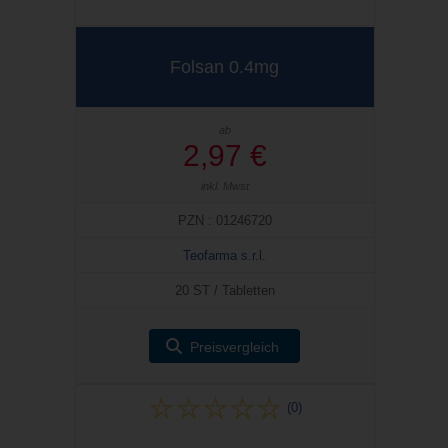
Folsan 0.4mg
ab
2,97 €
inkl. Mwst
PZN : 01246720
Teofarma s.r.l.
20 ST / Tabletten
Preisvergleich
(0)