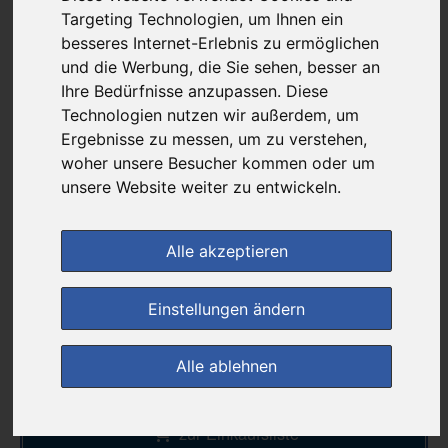
3,40 €
Targeting Technologien, um Ihnen ein
besseres Internet-Erlebnis zu ermöglichen
und die Werbung, die Sie sehen, besser an
bei
Ihre Bedürfnisse anzupassen. Diese
DIE NEUE APOTHEKE
Technologien nutzen wir außerdem, um
kein Versand - nur Botenlieferung oder Selbstabholung
Ergebnisse zu messen, um zu verstehen,
woher unsere Besucher kommen oder um
1
Ersparnis:
50
%
oder
3,34 €
unsere Website weiter zu entwickeln.
Preis pro 1 ST / 0,17 €
Daten vom 07.08.2026 08:13 Uhr
Alle akzeptieren
(0)
Jetzt bewerten!
Einstellungen ändern
im Shop bestellen
Alle ablehnen
zur Einkaufsliste