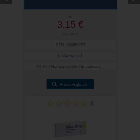
ab
3,15 €
inkl. Mwst
PZN : 00450223
Teofarma s.r.l.
20 ST / Hartkapseln mit magensaft...
Preisvergleich
(0)