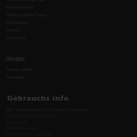
Funktionsweise
Häufig gestellte Fragen
Datenschutz
Cookies
Impressum
Händler
Partner werden
Anmelden
Dipl. Wirtschaftsjur. (FH) Patrick Schantora
Postanschrift Gebrauchs.info
Kohlberg 32
98634 Wasungen
+49 (0) 369 41 / 12 96 80