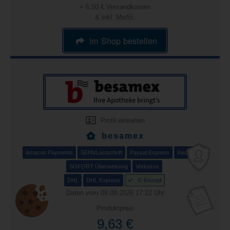
+ 6,50 € Versandkosten
& inkl. MwSt.
im Shop bestellen
Profil einsehen
besamex
Amazon Payments
SEPA/Lastschrift
Paypal Express
Rechnung
SOFORT Überweisung
Vorkasse
DHL
DHL Express
E-Rezept
Daten vom 09.08.2026 17:22 Uhr
Produktpreis
9,63 €