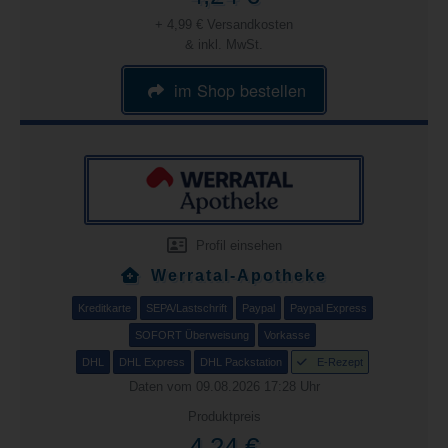
+ 4,99 € Versandkosten
& inkl. MwSt.
im Shop bestellen
Profil einsehen
Werratal-Apotheke
Kreditkarte
SEPA/Lastschrift
Paypal
Paypal Express
SOFORT Überweisung
Vorkasse
DHL
DHL Express
DHL Packstation
E-Rezept
Daten vom 09.08.2026 17:28 Uhr
Produktpreis
4,24 €