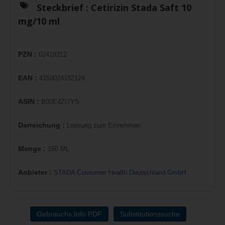
Steckbrief :
Cetirizin Stada Saft 10
mg/10 ml
PZN :
02418212
EAN :
4150024182124
ASIN :
B00E4ZI7YS
Darreichung :
Loesung zum Einnehmen
Menge :
150 ML
Anbieter :
STADA Consumer Health Deutschland GmbH
Gebrauchs.Info PDF
Substitutionssuche