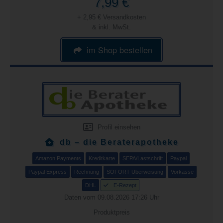
7,99 €
+ 2,95 € Versandkosten
& inkl. MwSt.
im Shop bestellen
Profil einsehen
db – die Beraterapotheke
Amazon Payments
Kreditkarte
SEPA/Lastschrift
Paypal
Paypal Express
Rechnung
SOFORT Überweisung
Vorkasse
DHL
E-Rezept
Daten vom 09.08.2026 17:26 Uhr
Produktpreis