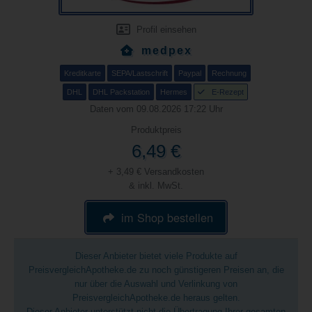
Profil einsehen
medpex
Kreditkarte
SEPA/Lastschrift
Paypal
Rechnung
DHL
DHL Packstation
Hermes
E-Rezept
Daten vom 09.08.2026 17:22 Uhr
Produktpreis
6,49 €
+ 3,49 € Versandkosten
& inkl. MwSt.
im Shop bestellen
Dieser Anbieter bietet viele Produkte auf
PreisvergleichApotheke.de zu noch günstigeren Preisen an, die
nur über die Auswahl und Verlinkung von
PreisvergleichApotheke.de heraus gelten.
Dieser Anbieter unterstützt nicht die Übertragung Ihrer gesamten