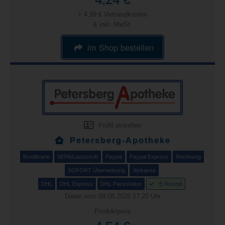
+ 4,99 € Versandkosten
& inkl. MwSt.
im Shop bestellen
Profil einsehen
Petersberg-Apotheke
Kreditkarte
SEPA/Lastschrift
Paypal
Paypal Express
Rechnung
SOFORT Überweisung
Vorkasse
DHL
DHL Express
DHL Packstation
E-Rezept
Daten vom 09.08.2026 17:20 Uhr
Produktpreis