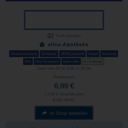
Profil einsehen
aliva-Apotheke
Amazon Payments
Kreditkarte
SEPA/Lastschrift
Paypal
Rechnung
DHL
DHL Packstation
trans-o-flex
E-Rezept
Daten vom 09.08.2026 17:20 Uhr
Produktpreis
6,99 €
+ 4,95 € Versandkosten
& inkl. MwSt.
im Shop bestellen