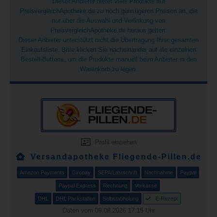
Dieser Anbieter bietet viele Produkte auf
PreisvergleichApotheke.de zu noch günstigeren Preisen an, die
nur über die Auswahl und Verlinkung von
PreisvergleichApotheke.de heraus gelten.
Dieser Anbieter unterstützt nicht die Übertragung Ihrer gesamten
Einkaufsliste. Bitte klicken Sie nacheinander auf die einzelnen
Bestell-Buttons, um die Produkte manuell beim Anbieter in den
Warenkorb zu legen.
Profil einsehen
Versandapotheke Fliegende-Pillen.de
Amazon Payments
Giropay
SEPA/Lastschrift
Nachnahme
Paypal
Paypal Express
Rechnung
Vorkasse
DHL
DHL Packstation
Selbstabholung
E-Rezept
Daten vom 09.08.2026 17:15 Uhr