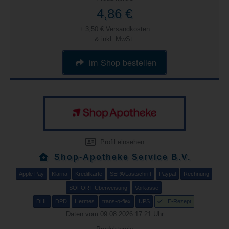
4,86 €
+ 3,50 € Versandkosten
& inkl. MwSt.
im Shop bestellen
Profil einsehen
Shop-Apotheke Service B.V.
Apple Pay
Klarna
Kreditkarte
SEPA/Lastschrift
Paypal
Rechnung
SOFORT Überweisung
Vorkasse
DHL
DPD
Hermes
trans-o-flex
UPS
E-Rezept
Daten vom 09.08.2026 17:21 Uhr