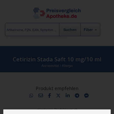
Filter
Cetirizin Stada Saft 10 mg/10 ml
Arzneimittel
/
Allergie
Produkt empfehlen
günstigster Produktpreis ab