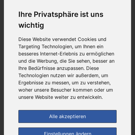
4,24 €
Ihre Privatsphäre ist uns
wichtig
bei
Werratal-Apotheke
Diese Website verwendet Cookies und
+ 4,99 € Versandkosten
Targeting Technologien, um Ihnen ein
& inkl. MwSt.
besseres Internet-Erlebnis zu ermöglichen
1
Ersparnis:
74
%
oder
12,36 €
und die Werbung, die Sie sehen, besser an
Ihre Bedürfnisse anzupassen. Diese
Preis pro 1 ML / 0,03 €
Technologien nutzen wir außerdem, um
Daten vom 09.08.2026 17:28 Uhr
Ergebnisse zu messen, um zu verstehen,
woher unsere Besucher kommen oder um
unsere Website weiter zu entwickeln.
(0)
Jetzt bewerten!
im Shop bestellen
Alle akzeptieren
Einstellungen ändern