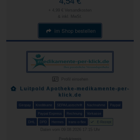
4,54 €
+ 4,99 € Versandkosten
& inkl. MwSt.
im Shop bestellen
Profil einsehen
Luitpold Apotheke-medikamente-per-
klick.de
Giropay
Kreditkarte
SEPA/Lastschrift
Nachnahme
Paypal
Paypal Express
Rechnung
Vorkasse
DHL
DPD
Hermes
trans-o-flex
E-Rezept
Daten vom 09.08.2026 17:15 Uhr
Produktpreis