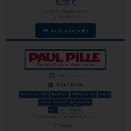
8,09 €
+ 3,90 € Versandkosten
& inkl. MwSt.
im Shop bestellen
Profil einsehen
Paul Pille
Amazon Payments
Kreditkarte
SEPA/Lastschrift
Paypal
SOFORT Überweisung
Vorkasse
DHL
E-Rezept
Daten vom 09.08.2026 17:18 Uhr
Produktpreis