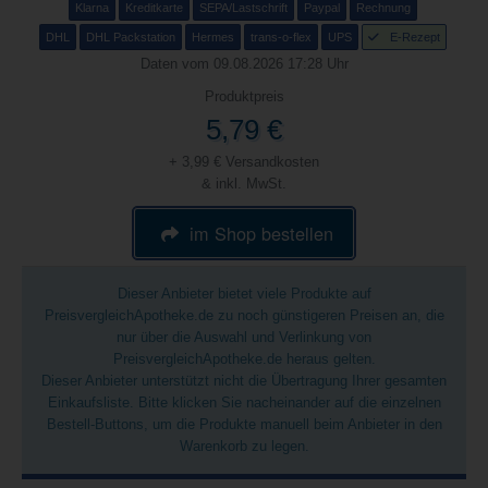
Klarna
Kreditkarte
SEPA/Lastschrift
Paypal
Rechnung
DHL
DHL Packstation
Hermes
trans-o-flex
UPS
E-Rezept
Daten vom 09.08.2026 17:28 Uhr
Produktpreis
5,79 €
+ 3,99 € Versandkosten
& inkl. MwSt.
im Shop bestellen
Dieser Anbieter bietet viele Produkte auf
PreisvergleichApotheke.de zu noch günstigeren Preisen an, die
nur über die Auswahl und Verlinkung von
PreisvergleichApotheke.de heraus gelten.
Dieser Anbieter unterstützt nicht die Übertragung Ihrer gesamten
Einkaufsliste. Bitte klicken Sie nacheinander auf die einzelnen
Bestell-Buttons, um die Produkte manuell beim Anbieter in den
Warenkorb zu legen.