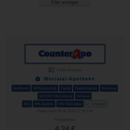
Filter anzeigen
Profil einsehen
Werratal-Apotheke
Kreditkarte
SEPA/Lastschrift
Paypal
Paypal Express
Rechnung
SOFORT Überweisung
Vorkasse
DHL
DHL Express
DHL Packstation
E-Rezept
Daten vom 09.08.2026 17:28 Uhr
Produktpreis
4,24 €