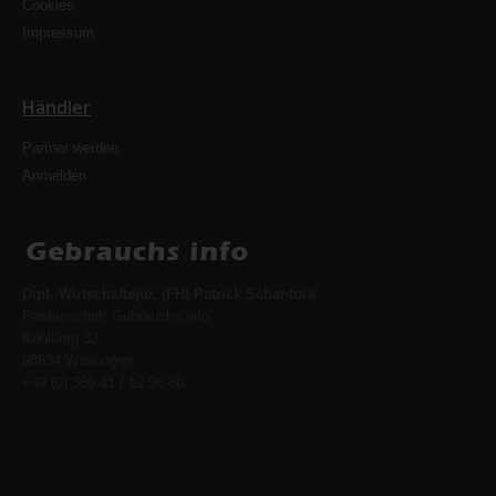
Cookies
Impressum
Händler
Partner werden
Anmelden
Dipl. Wirtschaftsjur. (FH) Patrick Schantora
Postanschrift Gebrauchs.info
Kohlberg 32
98634 Wasungen
+49 (0) 369 41 / 12 96 80