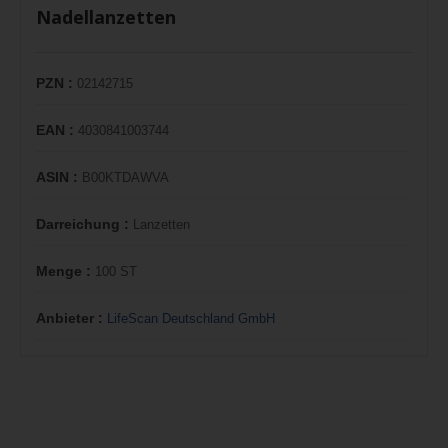
Nadellanzetten
PZN :
02142715
EAN :
4030841003744
ASIN :
B00KTDAWVA
Darreichung :
Lanzetten
Menge :
100 ST
Anbieter :
LifeScan Deutschland GmbH