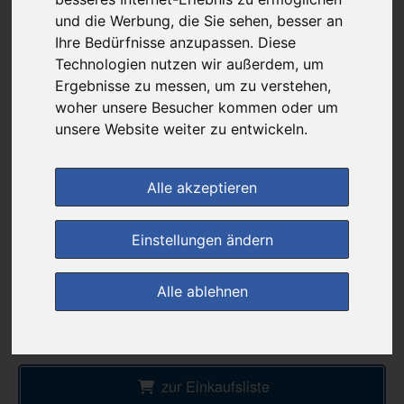
10,88 €
und die Werbung, die Sie sehen, besser an
Ihre Bedürfnisse anzupassen. Diese
Technologien nutzen wir außerdem, um
bei
Ergebnisse zu messen, um zu verstehen,
DIE NEUE APOTHEKE
woher unsere Besucher kommen oder um
kein Versand - nur Botenlieferung oder Selbstabholung
unsere Website weiter zu entwickeln.
4
Ersparnis:
32
%
oder
5,07 €
Alle akzeptieren
Preis pro 1 ST / 0,11 €
Daten vom 07.08.2026 07:16 Uhr
Einstellungen ändern
(0)
Jetzt bewerten!
Alle ablehnen
im Shop bestellen
zur Einkaufsliste