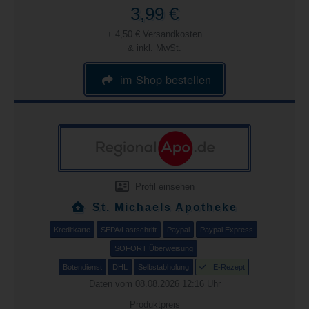
3,99 €
+ 4,50 € Versandkosten
& inkl. MwSt.
im Shop bestellen
Profil einsehen
St. Michaels Apotheke
Kreditkarte
SEPA/Lastschrift
Paypal
Paypal Express
SOFORT Überweisung
Botendienst
DHL
Selbstabholung
E-Rezept
Daten vom 08.08.2026 12:16 Uhr
Produktpreis