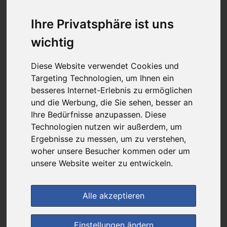
2,95 €
Ihre Privatsphäre ist uns
wichtig
bei
Centro Apotheke
Diese Website verwendet Cookies und
kein Versand - nur Botenlieferung oder Selbstabholung
Targeting Technologien, um Ihnen ein
4
Ersparnis:
71
%
oder
7,10 €
besseres Internet-Erlebnis zu ermöglichen
und die Werbung, die Sie sehen, besser an
Preis pro 1 G / 0,01 €
Ihre Bedürfnisse anzupassen. Diese
Daten vom 08.08.2026 12:13 Uhr
Technologien nutzen wir außerdem, um
Ergebnisse zu messen, um zu verstehen,
woher unsere Besucher kommen oder um
(0)
Jetzt bewerten!
unsere Website weiter zu entwickeln.
im Shop bestellen
Alle akzeptieren
zur Einkaufsliste
Einstellungen ändern