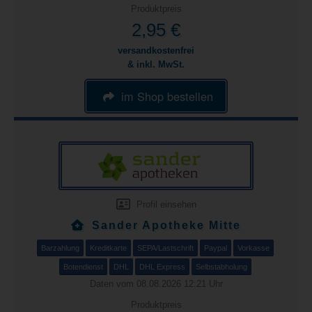
Produktpreis
2,95 €
versandkostenfrei
& inkl. MwSt.
im Shop bestellen
Profil einsehen
Sander Apotheke Mitte
Barzahlung
Kreditkarte
SEPA/Lastschrift
Paypal
Vorkasse
Botendienst
DHL
DHL Express
Selbstabholung
Daten vom 08.08.2026 12:21 Uhr
Produktpreis