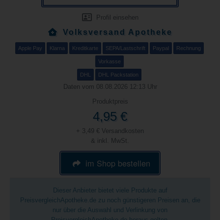
Profil einsehen
Volksversand Apotheke
Apple Pay
Klarna
Kreditkarte
SEPA/Lastschrift
Paypal
Rechnung
Vorkasse
DHL
DHL Packstation
Daten vom 08.08.2026 12:13 Uhr
Produktpreis
4,95 €
+ 3,49 € Versandkosten
& inkl. MwSt.
im Shop bestellen
Dieser Anbieter bietet viele Produkte auf
PreisvergleichApotheke.de zu noch günstigeren Preisen an, die
nur über die Auswahl und Verlinkung von
PreisvergleichApotheke.de heraus gelten.