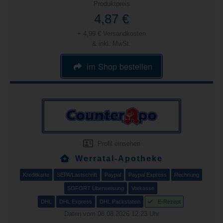
Produktpreis
4,87 €
+ 4,99 € Versandkosten
& inkl. MwSt.
im Shop bestellen
Profil einsehen
Werratal-Apotheke
Kreditkarte
SEPA/Lastschrift
Paypal
Paypal Express
Rechnung
SOFORT Überweisung
Vorkasse
DHL
DHL Express
DHL Packstation
E-Rezept
Daten vom 08.08.2026 12:23 Uhr