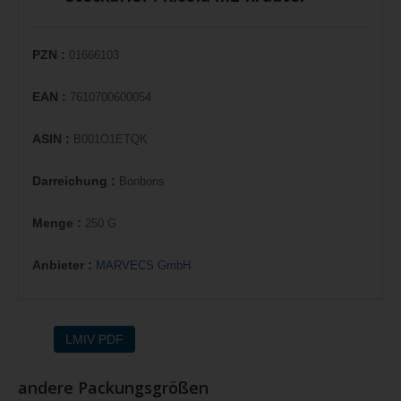
PZN :
01666103
EAN :
7610700600054
ASIN :
B001O1ETQK
Darreichung :
Bonbons
Menge :
250 G
Anbieter :
MARVECS GmbH
LMIV PDF
andere Packungsgrößen