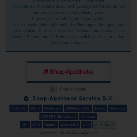
Dieser Anbieter bietet viele Produkte auf
PreisvergleichApotheke.de zu noch günstigeren Preisen an, die
nur über die Auswahl und Verlinkung von
PreisvergleichApotheke.de heraus gelten.
Dieser Anbieter unterstützt nicht die Übertragung Ihrer gesamten
Einkaufsliste. Bitte klicken Sie nacheinander auf die einzelnen
Bestell-Buttons, um die Produkte manuell beim Anbieter in den
Warenkorb zu legen.
Profil einsehen
Shop-Apotheke Service B.V.
Apple Pay
Klarna
Kreditkarte
SEPA/Lastschrift
Paypal
Rechnung
SOFORT Überweisung
Vorkasse
DHL
DPD
Hermes
trans-o-flex
UPS
E-Rezept
Daten vom 08.08.2026 12:28 Uhr