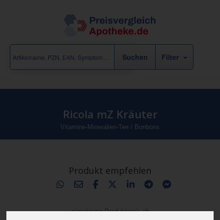
Filter
Ricola mZ Kräuter
Vitamine-Mineralien-Tee
/
Bonbons
Produkt empfehlen
günstigster Produktpreis ab