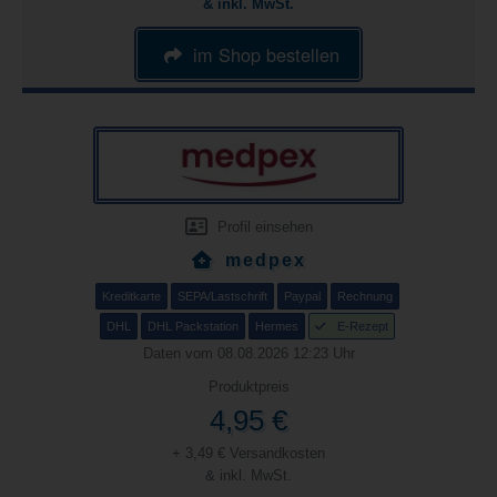
& inkl. MwSt.
im Shop bestellen
Profil einsehen
medpex
Kreditkarte
SEPA/Lastschrift
Paypal
Rechnung
DHL
DHL Packstation
Hermes
E-Rezept
Daten vom 08.08.2026 12:23 Uhr
Produktpreis
4,95 €
+ 3,49 € Versandkosten
& inkl. MwSt.