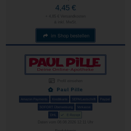
4,45 €
+ 4,85 € Versandkosten
& inkl. MwSt.
im Shop bestellen
Profil einsehen
Paul Pille
Amazon Payments
Kreditkarte
SEPA/Lastschrift
Paypal
SOFORT Überweisung
Vorkasse
DHL
E-Rezept
Daten vom 08.08.2026 12:11 Uhr
Produktpreis