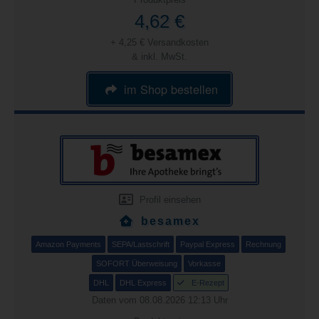
4,62 €
+ 4,25 € Versandkosten
& inkl. MwSt.
im Shop bestellen
Profil einsehen
besamex
Amazon Payments
SEPA/Lastschrift
Paypal Express
Rechnung
SOFORT Überweisung
Vorkasse
DHL
DHL Express
E-Rezept
Daten vom 08.08.2026 12:13 Uhr