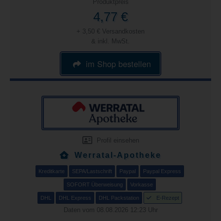
Produktpreis
4,77 €
+ 3,50 € Versandkosten
& inkl. MwSt.
im Shop bestellen
Profil einsehen
Werratal-Apotheke
Kreditkarte
SEPA/Lastschrift
Paypal
Paypal Express
SOFORT Überweisung
Vorkasse
DHL
DHL Express
DHL Packstation
E-Rezept
Daten vom 08.08.2026 12:23 Uhr