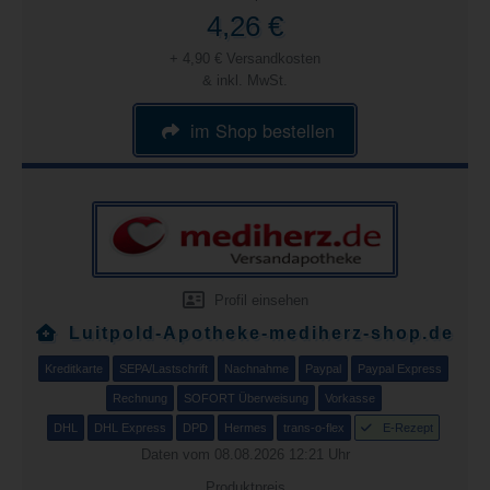
4,26 €
+ 4,90 € Versandkosten
& inkl. MwSt.
im Shop bestellen
Profil einsehen
Luitpold-Apotheke-mediherz-shop.de
Kreditkarte
SEPA/Lastschrift
Nachnahme
Paypal
Paypal Express
Rechnung
SOFORT Überweisung
Vorkasse
DHL
DHL Express
DPD
Hermes
trans-o-flex
E-Rezept
Daten vom 08.08.2026 12:21 Uhr
Produktpreis