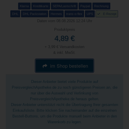
Klarna
Kreditkarte
SEPA/Lastschrift
Paypal
Rechnung
DHL
DHL Packstation
Hermes
trans-o-flex
UPS
E-Rezept
Daten vom 08.08.2026 12:24 Uhr
Produktpreis
4,89 €
+ 3,99 € Versandkosten
& inkl. MwSt.
im Shop bestellen
Dieser Anbieter bietet viele Produkte auf
PreisvergleichApotheke.de zu noch günstigeren Preisen an, die
nur über die Auswahl und Verlinkung von
PreisvergleichApotheke.de heraus gelten.
Dieser Anbieter unterstützt nicht die Übertragung Ihrer gesamten
Einkaufsliste. Bitte klicken Sie nacheinander auf die einzelnen
Bestell-Buttons, um die Produkte manuell beim Anbieter in den
Warenkorb zu legen.