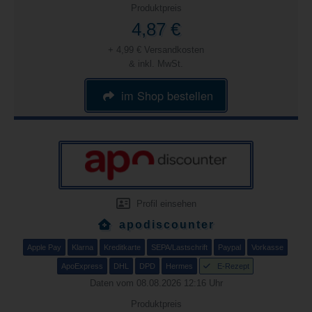
Produktpreis
4,87 €
+ 4,99 € Versandkosten
& inkl. MwSt.
im Shop bestellen
Profil einsehen
apodiscounter
Apple Pay
Klarna
Kreditkarte
SEPA/Lastschrift
Paypal
Vorkasse
ApoExpress
DHL
DPD
Hermes
E-Rezept
Daten vom 08.08.2026 12:16 Uhr
Produktpreis