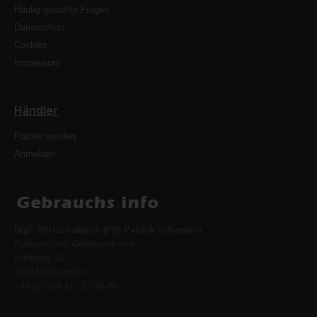
Häufig gestellte Fragen
Datenschutz
Cookies
Impressum
Händler
Partner werden
Anmelden
Dipl. Wirtschaftsjur. (FH) Patrick Schantora
Postanschrift Gebrauchs.info
Kohlberg 32
98634 Wasungen
+49 (0) 369 41 / 12 96 80