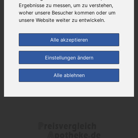
Das gewünschte Produkt ist derzeit bei keinem unserer Partner
Ergebnisse zu messen, um zu verstehen,
erhältlich.
woher unsere Besucher kommen oder um
unsere Website weiter zu entwickeln.
(0)
Jetzt bewerten!
Alle akzeptieren
zur Startseite
Einstellungen ändern
Preisalarm
Alle ablehnen