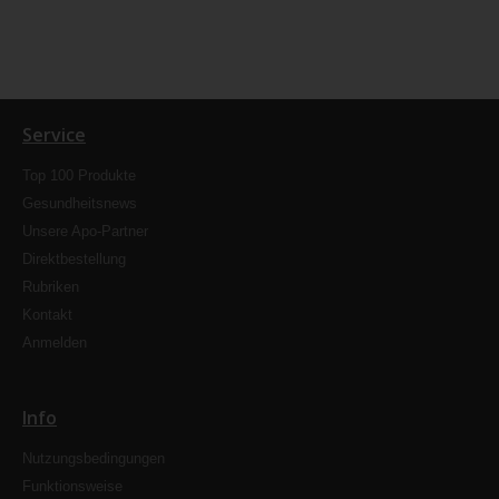
Service
Top 100 Produkte
Gesundheitsnews
Unsere Apo-Partner
Direktbestellung
Rubriken
Kontakt
Anmelden
Info
Nutzungsbedingungen
Funktionsweise