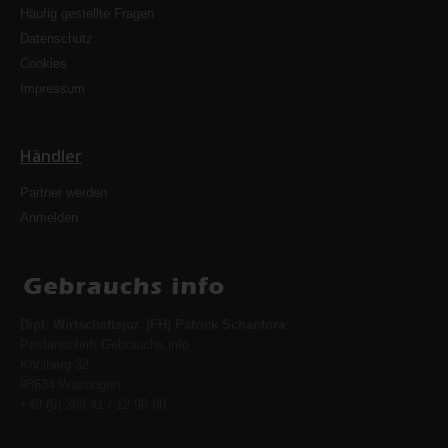
Häufig gestellte Fragen
Datenschutz
Cookies
Impressum
Händler
Partner werden
Anmelden
Dipl. Wirtschaftsjur. (FH) Patrick Schantora
Postanschrift Gebrauchs.info
Kohlberg 32
98634 Wasungen
+49 (0) 369 41 / 12 96 80