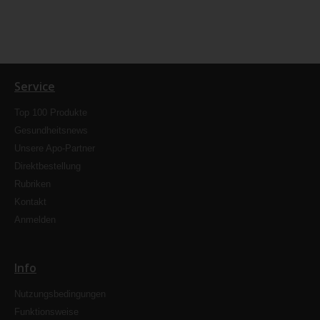
Service
Top 100 Produkte
Gesundheitsnews
Unsere Apo-Partner
Direktbestellung
Rubriken
Kontakt
Anmelden
Info
Nutzungsbedingungen
Funktionsweise