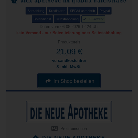
alex apotheke im globus hafelstraße
Barzahlung
Kreditkarte
SEPA/Lastschrift
Paypal
Botendienst
Selbstabholung
E-Rezept
Daten vom 06.08.2026 12:24 Uhr
kein Versand - nur Botenlieferung oder Selbstabholung
Produktpreis
21,09 €
versandkostenfrei
& inkl. MwSt.
im Shop bestellen
Profil einsehen
DIE NEUE APOTHEKE