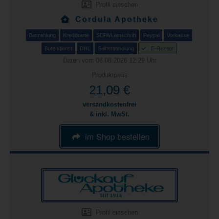
Profil einsehen
Cordula Apotheke
Barzahlung
Kreditkarte
SEPA/Lastschrift
Paypal
Vorkasse
Botendienst
DHL
Selbstabholung
E-Rezept
Daten vom 06.08.2026 12:29 Uhr
Produktpreis
21,09 €
versandkostenfrei
& inkl. MwSt.
im Shop bestellen
Profil einsehen