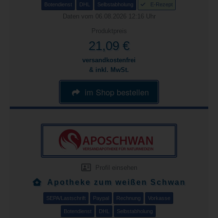
Botendienst
DHL
Selbstabholung
E-Rezept
Daten vom 06.08.2026 12:16 Uhr
Produktpreis
21,09 €
versandkostenfrei
& inkl. MwSt.
im Shop bestellen
Profil einsehen
Apotheke zum weißen Schwan
SEPA/Lastschrift
Paypal
Rechnung
Vorkasse
Botendienst
DHL
Selbstabholung