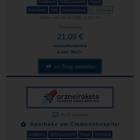
Kreditkarte
SEPA/Lastschrift
Paypal
Botendienst
DHL
Selbstabholung
E-Rezept
Daten vom 06.08.2026 12:20 Uhr
Produktpreis
21,09 €
versandkostenfrei
& inkl. MwSt.
im Shop bestellen
Profil einsehen
Apotheke am Clemenshospital
Kreditkarte
SEPA/Lastschrift
Paypal
Rechnung