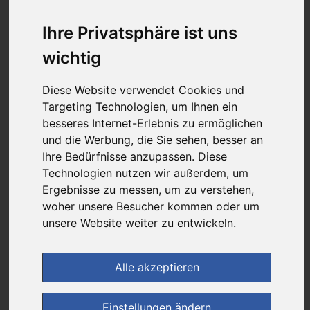
20,31 €
Ihre Privatsphäre ist uns
wichtig
bei
Rathaus Apotheke
versandkostenfrei
Diese Website verwendet Cookies und
& inkl. MwSt.
Targeting Technologien, um Ihnen ein
besseres Internet-Erlebnis zu ermöglichen
Preis pro 1 G / 1,13 €
und die Werbung, die Sie sehen, besser an
Daten vom 28.10.2025 09:18 Uhr
Ihre Bedürfnisse anzupassen. Diese
Technologien nutzen wir außerdem, um
Ergebnisse zu messen, um zu verstehen,
im Shop bestellen
woher unsere Besucher kommen oder um
unsere Website weiter zu entwickeln.
zur Einkaufsliste
Alle akzeptieren
Einstellungen ändern