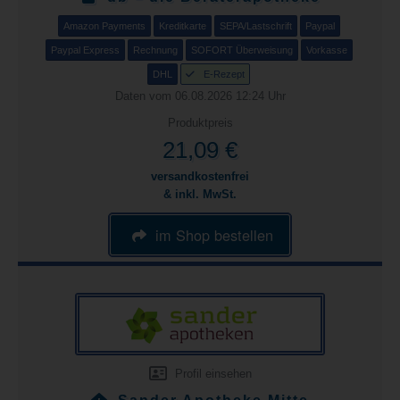
Amazon Payments
Kreditkarte
SEPA/Lastschrift
Paypal
Paypal Express
Rechnung
SOFORT Überweisung
Vorkasse
DHL
E-Rezept
Daten vom 06.08.2026 12:24 Uhr
Produktpreis
21,09 €
versandkostenfrei
& inkl. MwSt.
im Shop bestellen
Profil einsehen