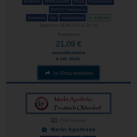
Kreditkarte
SEPA/Lastschrift
Paypal
Paypal Express
SOFORT Überweisung
Botendienst
DHL
Selbstabholung
E-Rezept
Daten vom 06.08.2026 12:20 Uhr
Produktpreis
21,09 €
versandkostenfrei
& inkl. MwSt.
im Shop bestellen
Profil einsehen
Markt Apotheke