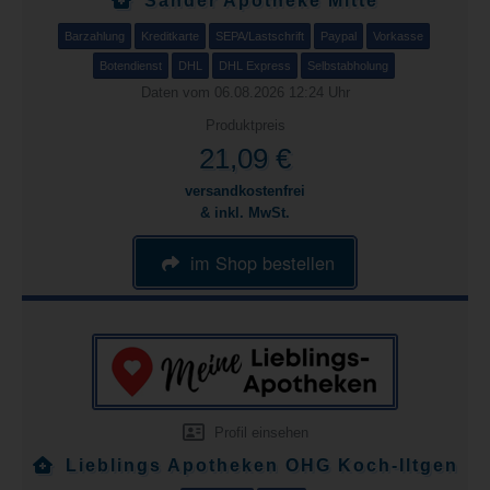
Sander Apotheke Mitte
Barzahlung
Kreditkarte
SEPA/Lastschrift
Paypal
Vorkasse
Botendienst
DHL
DHL Express
Selbstabholung
Daten vom 06.08.2026 12:24 Uhr
Produktpreis
21,09 €
versandkostenfrei
& inkl. MwSt.
im Shop bestellen
Profil einsehen
Lieblings Apotheken OHG Koch-Iltgen