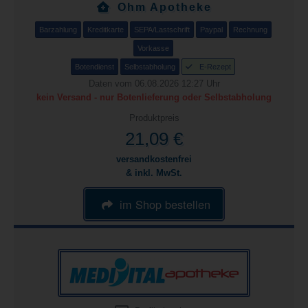
Ohm Apotheke
Barzahlung
Kreditkarte
SEPA/Lastschrift
Paypal
Rechnung
Vorkasse
Botendienst
Selbstabholung
E-Rezept
Daten vom 06.08.2026 12:27 Uhr
kein Versand - nur Botenlieferung oder Selbstabholung
Produktpreis
21,09 €
versandkostenfrei
& inkl. MwSt.
im Shop bestellen