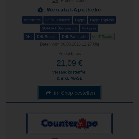
Profil einsehen
Werratal-Apotheke
Kreditkarte
SEPA/Lastschrift
Paypal
Paypal Express
SOFORT Überweisung
Vorkasse
DHL
DHL Express
DHL Packstation
E-Rezept
Daten vom 06.08.2026 12:27 Uhr
Produktpreis
21,09 €
versandkostenfrei
& inkl. MwSt.
im Shop bestellen