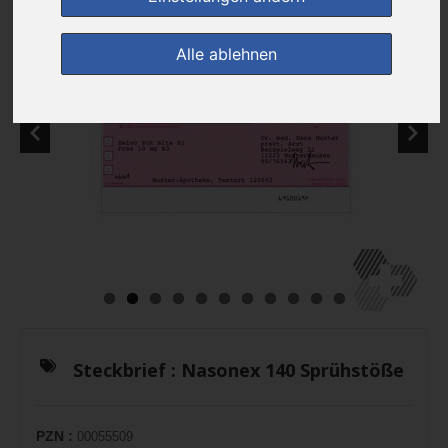
Alle ablehnen
Steckbrief :
Nasonex 140 Sprühstöße
PZN :
00055509