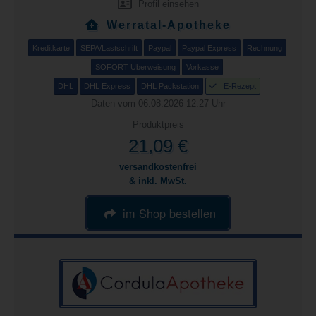
Profil einsehen
Werratal-Apotheke
Kreditkarte
SEPA/Lastschrift
Paypal
Paypal Express
Rechnung
SOFORT Überweisung
Vorkasse
DHL
DHL Express
DHL Packstation
E-Rezept
Daten vom 06.08.2026 12:27 Uhr
Produktpreis
21,09 €
versandkostenfrei
& inkl. MwSt.
im Shop bestellen