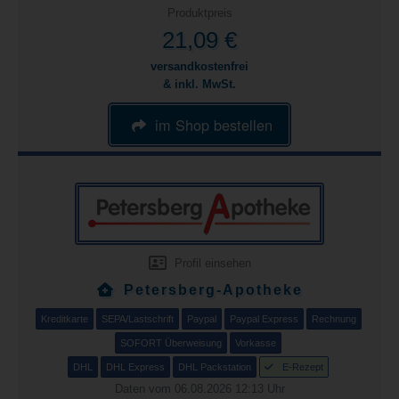
Produktpreis
21,09 €
versandkostenfrei
& inkl. MwSt.
im Shop bestellen
Profil einsehen
Petersberg-Apotheke
Kreditkarte
SEPA/Lastschrift
Paypal
Paypal Express
Rechnung
SOFORT Überweisung
Vorkasse
DHL
DHL Express
DHL Packstation
E-Rezept
Daten vom 06.08.2026 12:13 Uhr