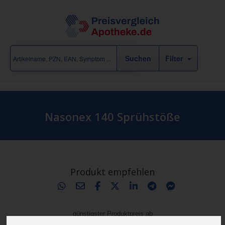
Filter
Nasonex 140 Sprühstöße
Produkt empfehlen
günstigster Produktpreis ab