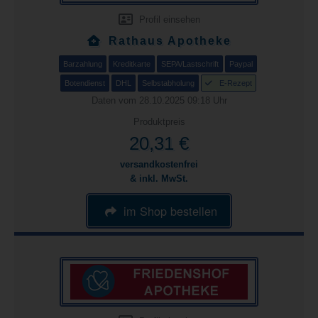
Profil einsehen
Rathaus Apotheke
Barzahlung
Kreditkarte
SEPA/Lastschrift
Paypal
Botendienst
DHL
Selbstabholung
E-Rezept
Daten vom 28.10.2025 09:18 Uhr
Produktpreis
20,31 €
versandkostenfrei
& inkl. MwSt.
im Shop bestellen