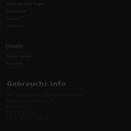
Häufig gestellte Fragen
Datenschutz
Cookies
Impressum
Händler
Partner werden
Anmelden
Dipl. Wirtschaftsjur. (FH) Patrick Schantora
Postanschrift Gebrauchs.info
Kohlberg 32
98634 Wasungen
+49 (0) 369 41 / 12 96 80