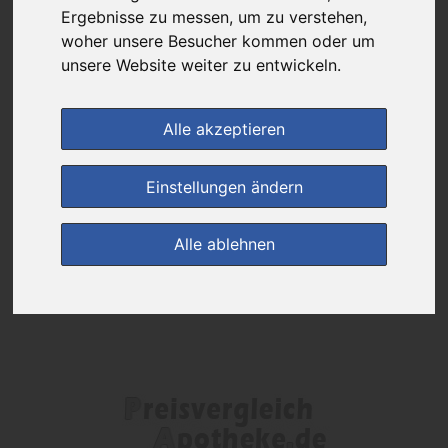
Das gewünschte Produkt ist derzeit bei keinem unserer Partner
Ergebnisse zu messen, um zu verstehen,
erhältlich.
woher unsere Besucher kommen oder um
unsere Website weiter zu entwickeln.
(0)
Jetzt bewerten!
Alle akzeptieren
zur Startseite
Einstellungen ändern
Preisalarm
Alle ablehnen