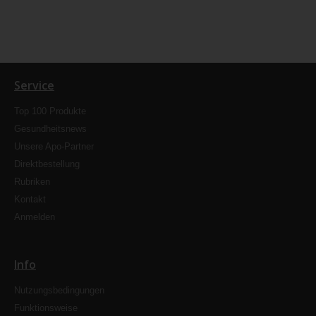
Service
Top 100 Produkte
Gesundheitsnews
Unsere Apo-Partner
Direktbestellung
Rubriken
Kontakt
Anmelden
Info
Nutzungsbedingungen
Funktionsweise