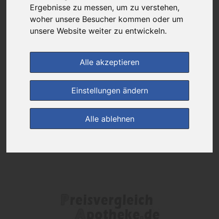
Das gewünschte Produkt ist derzeit bei keinem unserer Partner
Ergebnisse zu messen, um zu verstehen,
erhältlich.
woher unsere Besucher kommen oder um
unsere Website weiter zu entwickeln.
(0)
Jetzt bewerten!
Alle akzeptieren
zur Startseite
Einstellungen ändern
Preisalarm
Alle ablehnen