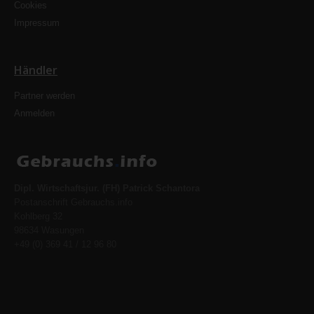
Cookies
Impressum
Händler
Partner werden
Anmelden
Dipl. Wirtschaftsjur. (FH) Patrick Schantora
Postanschrift Gebrauchs.info
Kohlberg 32
98634 Wasungen
+49 (0) 369 41 / 12 96 80