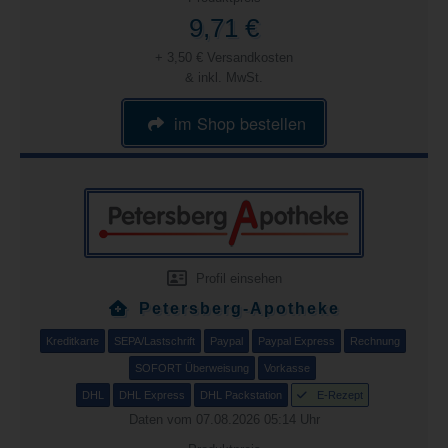
9,71 €
+ 3,50 € Versandkosten
& inkl. MwSt.
im Shop bestellen
Profil einsehen
Petersberg-Apotheke
Kreditkarte
SEPA/Lastschrift
Paypal
Paypal Express
Rechnung
SOFORT Überweisung
Vorkasse
DHL
DHL Express
DHL Packstation
E-Rezept
Daten vom 07.08.2026 05:14 Uhr