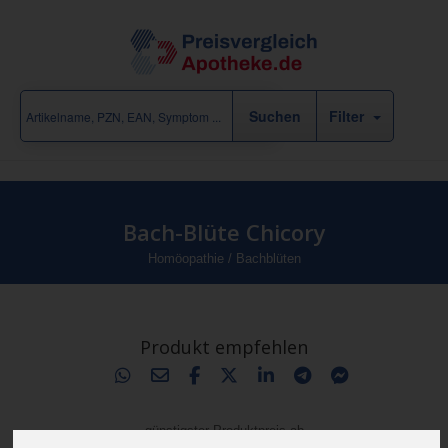
Filter
Bach-Blüte Chicory
Homöopathie
/
Bachblüten
Produkt empfehlen
günstigster Produktpreis ab