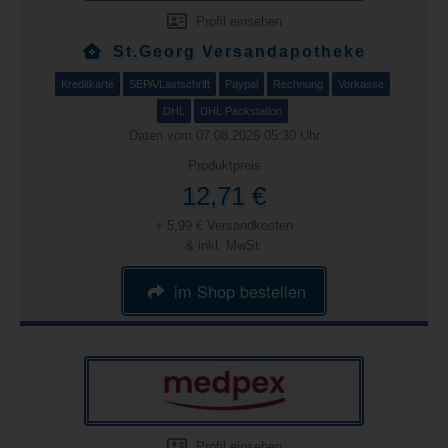
Profil einsehen
St.Georg Versandapotheke
Kreditkarte
SEPA/Lastschrift
Paypal
Rechnung
Vorkasse
DHL
DHL Packstation
Daten vom 07.08.2026 05:30 Uhr
Produktpreis
12,71 €
+ 5,99 € Versandkosten
& inkl. MwSt.
im Shop bestellen
Profil einsehen