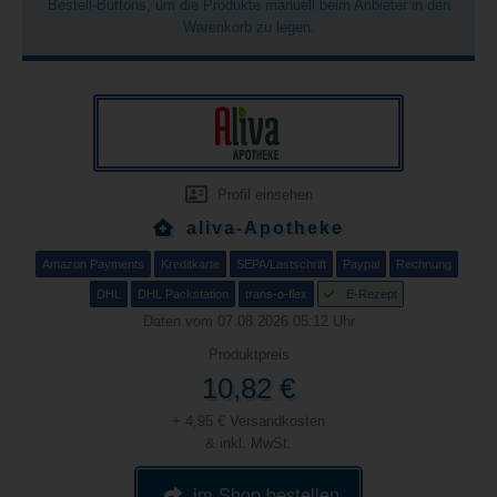
Bestell-Buttons, um die Produkte manuell beim Anbieter in den
Warenkorb zu legen.
Profil einsehen
aliva-Apotheke
Amazon Payments
Kreditkarte
SEPA/Lastschrift
Paypal
Rechnung
DHL
DHL Packstation
trans-o-flex
E-Rezept
Daten vom 07.08.2026 05:12 Uhr
Produktpreis
10,82 €
+ 4,95 € Versandkosten
& inkl. MwSt.
im Shop bestellen