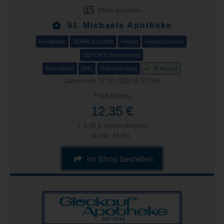
Profil einsehen
St. Michaels Apotheke
Kreditkarte
SEPA/Lastschrift
Paypal
Paypal Express
SOFORT Überweisung
Botendienst
DHL
Selbstabholung
E-Rezept
Daten vom 07.08.2026 05:20 Uhr
Produktpreis
12,35 €
+ 4,90 € Versandkosten
& inkl. MwSt.
im Shop bestellen