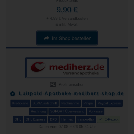
Produktpreis
9,90 €
+ 4,99 € Versandkosten
& inkl. MwSt.
im Shop bestellen
Profil einsehen
Luitpold-Apotheke-mediherz-shop.de
Kreditkarte
SEPA/Lastschrift
Nachnahme
Paypal
Paypal Express
Rechnung
SOFORT Überweisung
Vorkasse
DHL
DHL Express
DPD
Hermes
trans-o-flex
E-Rezept
Daten vom 07.08.2026 05:24 Uhr