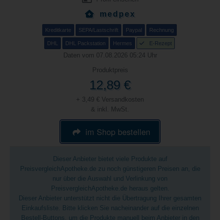
medpex
Kreditkarte
SEPA/Lastschrift
Paypal
Rechnung
DHL
DHL Packstation
Hermes
E-Rezept
Daten vom 07.08.2026 05:24 Uhr
Produktpreis
12,89 €
+ 3,49 € Versandkosten
& inkl. MwSt.
im Shop bestellen
Dieser Anbieter bietet viele Produkte auf
PreisvergleichApotheke.de zu noch günstigeren Preisen an, die
nur über die Auswahl und Verlinkung von
PreisvergleichApotheke.de heraus gelten.
Dieser Anbieter unterstützt nicht die Übertragung Ihrer gesamten
Einkaufsliste. Bitte klicken Sie nacheinander auf die einzelnen
Bestell-Buttons, um die Produkte manuell beim Anbieter in den