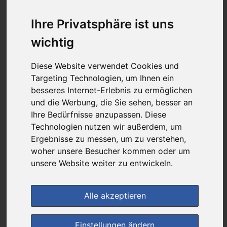
9,29 €
Ihre Privatsphäre ist uns
wichtig
bei
Paul Pille
Diese Website verwendet Cookies und
+ 4,25 € Versandkosten
Targeting Technologien, um Ihnen ein
& inkl. MwSt.
besseres Internet-Erlebnis zu ermöglichen
4
Ersparnis:
40
%
oder
6,16 €
und die Werbung, die Sie sehen, besser an
Ihre Bedürfnisse anzupassen. Diese
Preis pro 1 ML / 0,46 €
Technologien nutzen wir außerdem, um
Daten vom 07.08.2026 05:14 Uhr
Ergebnisse zu messen, um zu verstehen,
woher unsere Besucher kommen oder um
unsere Website weiter zu entwickeln.
(0)
Jetzt bewerten!
im Shop bestellen
Alle akzeptieren
Einstellungen ändern