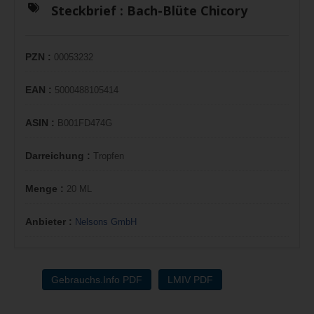
Steckbrief :
Bach-Blüte Chicory
PZN :
00053232
EAN :
5000488105414
ASIN :
B001FD474G
Darreichung :
Tropfen
Menge :
20 ML
Anbieter :
Nelsons GmbH
Gebrauchs.Info PDF
LMIV PDF