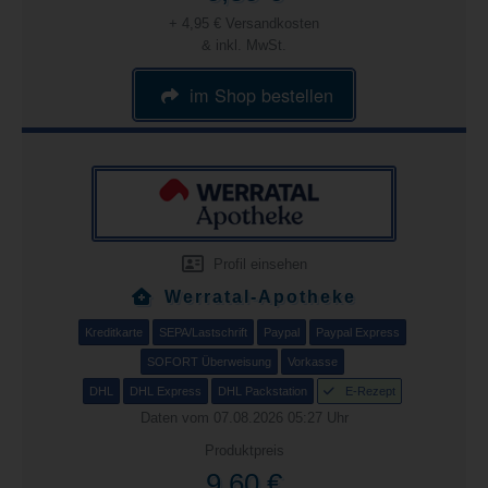
+ 4,95 € Versandkosten
& inkl. MwSt.
im Shop bestellen
Profil einsehen
Werratal-Apotheke
Kreditkarte
SEPA/Lastschrift
Paypal
Paypal Express
SOFORT Überweisung
Vorkasse
DHL
DHL Express
DHL Packstation
E-Rezept
Daten vom 07.08.2026 05:27 Uhr
Produktpreis
9,60 €