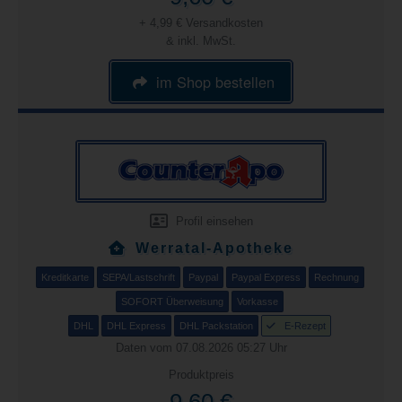
+ 4,99 € Versandkosten
& inkl. MwSt.
im Shop bestellen
Profil einsehen
Werratal-Apotheke
Kreditkarte
SEPA/Lastschrift
Paypal
Paypal Express
Rechnung
SOFORT Überweisung
Vorkasse
DHL
DHL Express
DHL Packstation
E-Rezept
Daten vom 07.08.2026 05:27 Uhr
Produktpreis