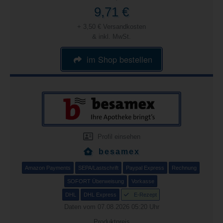
9,71 €
+ 3,50 € Versandkosten
& inkl. MwSt.
im Shop bestellen
Profil einsehen
besamex
Amazon Payments
SEPA/Lastschrift
Paypal Express
Rechnung
SOFORT Überweisung
Vorkasse
DHL
DHL Express
E-Rezept
Daten vom 07.08.2026 05:20 Uhr
Produktpreis