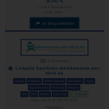
9,60 €
+ 4,99 € Versandkosten
& inkl. MwSt.
im Shop bestellen
Profil einsehen
Luitpold Apotheke-medikamente-per-
klick.de
Giropay
Kreditkarte
SEPA/Lastschrift
Nachnahme
Paypal
Paypal Express
Rechnung
Vorkasse
DHL
DPD
Hermes
trans-o-flex
E-Rezept
Daten vom 07.08.2026 05:08 Uhr
Produktpreis