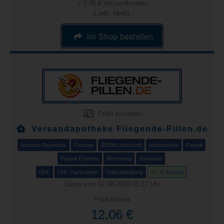
+ 2,95 € Versandkosten
& inkl. MwSt.
im Shop bestellen
Profil einsehen
Versandapotheke Fliegende-Pillen.de
Amazon Payments
Giropay
SEPA/Lastschrift
Nachnahme
Paypal
Paypal Express
Rechnung
Vorkasse
DHL
DHL Packstation
Selbstabholung
E-Rezept
Daten vom 07.08.2026 05:27 Uhr
Produktpreis
12,06 €