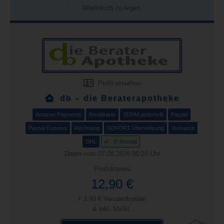
Warenkorb zu legen.
Profil einsehen
db – die Beraterapotheke
Amazon Payments
Kreditkarte
SEPA/Lastschrift
Paypal
Paypal Express
Rechnung
SOFORT Überweisung
Vorkasse
DHL
E-Rezept
Daten vom 07.08.2026 05:20 Uhr
Produktpreis
12,90 €
+ 3,90 € Versandkosten
& inkl. MwSt.