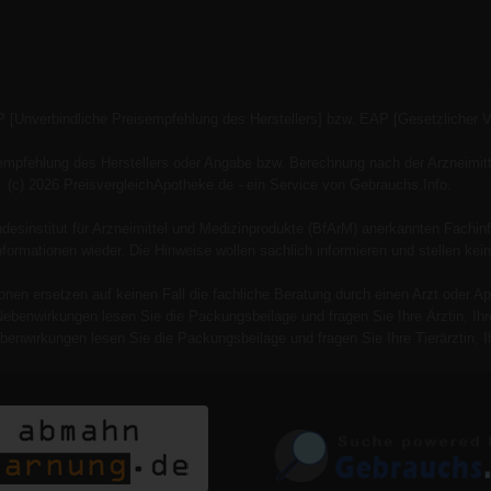
P [Unverbindliche Preisempfehlung des Herstellers] bzw. EAP [Gesetzlicher 
empfehlung des Herstellers oder Angabe bzw. Berechnung nach der Arzneimitt
(c) 2026 PreisvergleichApotheke.de - ein Service von Gebrauchs.Info.
esinstitut für Arzneimittel und Medizinprodukte (BfArM) anerkannten Fachinf
 Informationen wieder. Die Hinweise wollen sachlich informieren und stellen
onen ersetzen auf keinen Fall die fachliche Beratung durch einen Arzt oder Ap
Nebenwirkungen lesen Sie die Packungsbeilage und fragen Sie Ihre Ärztin, Ihre
benwirkungen lesen Sie die Packungsbeilage und fragen Sie Ihre Tierärztin, Ih