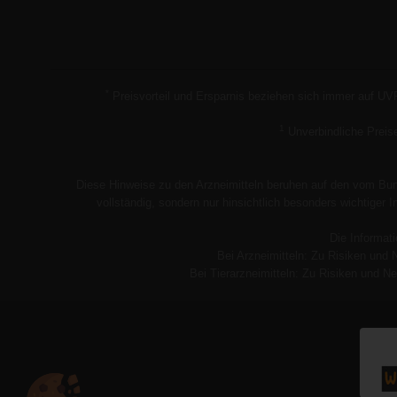
*
Preisvorteil und Ersparnis beziehen sich immer auf UV
1
Unverbindliche Preis
Diese Hinweise zu den Arzneimitteln beruhen auf den vom Bund
vollständig, sondern nur hinsichtlich besonders wichtiger
Die Informati
Bei Arzneimitteln: Zu Risiken und 
Bei Tierarzneimitteln: Zu Risiken und Ne