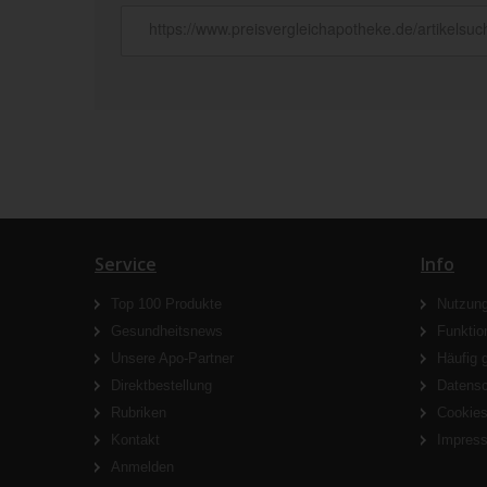
Service
Info
Top 100 Produkte
Nutzun
Gesundheitsnews
Funktio
Unsere Apo-Partner
Häufig 
Direktbestellung
Datens
Rubriken
Cookie
Kontakt
Impres
Anmelden