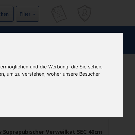
Filter
ml CH18
 ermöglichen und die Werbung, die Sie sehen,
Kein Preis bekannt
en, um zu verstehen, woher unsere Besucher
ist derzeit bei keinem unserer Partner erhältlich.
Preisalarm
y Suprapubischer Verweilkat SEC 40cm