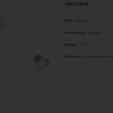
10ml CH18
PZN :
00052534
Darreichung :
Katheter
Menge :
1 ST
Anbieter :
pfm medical tpm G