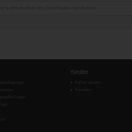
Händler
gsbedingungen
Partner werden
nsweise
Anmelden
gestellte Fragen
chutz
s
sum