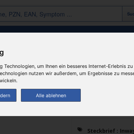
Suprapubischer Verweilkat SEC 40cm 10
ig
 Technologien, um Ihnen ein besseres Internet-Erlebnis zu
n
 Technologien nutzen wir außerdem, um Ergebnisse zu mess
wickeln.
Das gewünschte Produkt 
ndern
Alle ablehnen
zur Startseite
Steckbrief :
Inwa