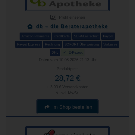
Profil einsehen
db – die Beraterapotheke
Amazon Payments
Kreditkarte
SEPA/Lastschrift
Paypal
Paypal Express
Rechnung
SOFORT Überweisung
Vorkasse
DHL
E-Rezept
Daten vom 10.08.2026 21:13 Uhr
Produktpreis
28,72 €
+ 3,90 € Versandkosten
& inkl. MwSt.
im Shop bestellen