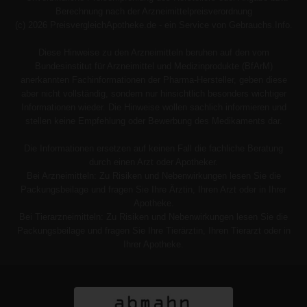
Berechnung nach der Arzneimittelpreisverordnung
(c) 2026 PreisvergleichApotheke.de - ein Service von Gebrauchs.Info.
Diese Hinweise zu den Arzneimitteln beruhen auf den vom
Bundesinstitut für Arzneimittel und Medizinprodukte (BfArM)
anerkannten Fachinformationen der Pharma-Hersteller, geben diese
aber nicht vollständig, sondern nur hinsichtlich besonders wichtiger
Informationen wieder. Die Hinweise wollen sachlich informieren und
stellen keine Empfehlung oder Bewerbung des Medikaments dar.
Die Informationen ersetzen auf keinen Fall die fachliche Beratung
durch einen Arzt oder Apotheker.
Bei Arzneimitteln: Zu Risiken und Nebenwirkungen lesen Sie die
Packungsbeilage und fragen Sie Ihre Ärztin, Ihren Arzt oder in Ihrer
Apotheke.
Bei Tierarzneimitteln: Zu Risiken und Nebenwirkungen lesen Sie die
Packungsbeilage und fragen Sie Ihre Tierärztin, Ihren Tierarzt oder in
Ihrer Apotheke.