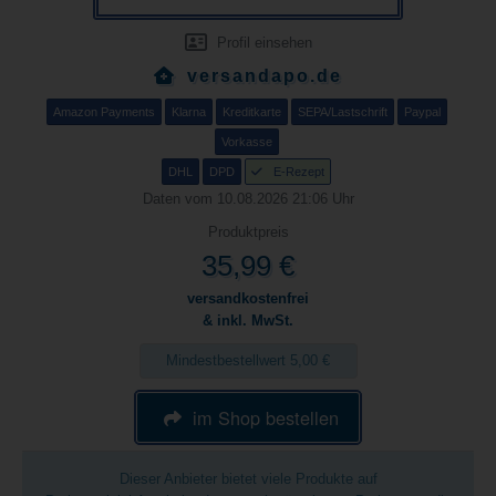
Profil einsehen
versandapo.de
Amazon Payments
Klarna
Kreditkarte
SEPA/Lastschrift
Paypal
Vorkasse
DHL
DPD
E-Rezept
Daten vom 10.08.2026 21:06 Uhr
Produktpreis
35,99 €
versandkostenfrei
& inkl. MwSt.
Mindestbestellwert 5,00 €
im Shop bestellen
Dieser Anbieter bietet viele Produkte auf