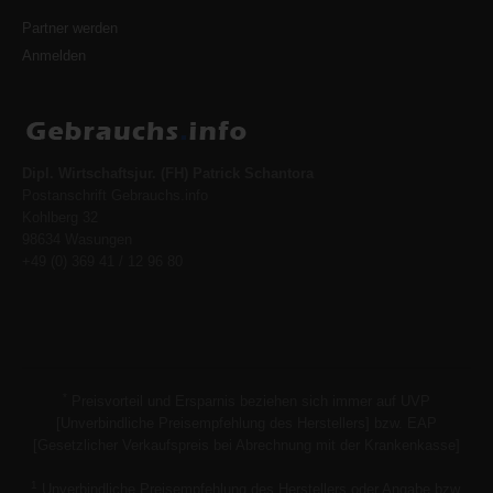
Partner werden
Anmelden
Dipl. Wirtschaftsjur. (FH) Patrick Schantora
Postanschrift Gebrauchs.info
Kohlberg 32
98634 Wasungen
+49 (0) 369 41 / 12 96 80
*
Preisvorteil und Ersparnis beziehen sich immer auf UVP
[Unverbindliche Preisempfehlung des Herstellers] bzw. EAP
[Gesetzlicher Verkaufspreis bei Abrechnung mit der Krankenkasse]
1
Unverbindliche Preisempfehlung des Herstellers oder Angabe bzw.