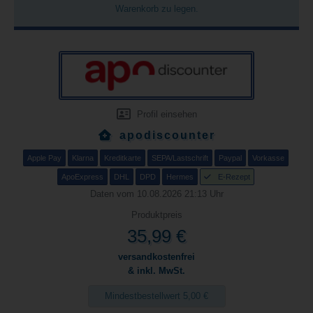
Warenkorb zu legen.
Profil einsehen
apodiscounter
Apple Pay
Klarna
Kreditkarte
SEPA/Lastschrift
Paypal
Vorkasse
ApoExpress
DHL
DPD
Hermes
E-Rezept
Daten vom 10.08.2026 21:13 Uhr
Produktpreis
35,99 €
versandkostenfrei
& inkl. MwSt.
Mindestbestellwert 5,00 €