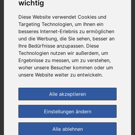
23,14 €
wichtig
Diese Website verwendet Cookies und
Targeting Technologien, um Ihnen ein
bei
Healthii
besseres Internet-Erlebnis zu ermöglichen
und die Werbung, die Sie sehen, besser an
versandkostenfrei
& inkl. MwSt.
Ihre Bedürfnisse anzupassen. Diese
Technologien nutzen wir außerdem, um
4
Ersparnis:
43
%
oder
17,31 €
Ergebnisse zu messen, um zu verstehen,
woher unsere Besucher kommen oder um
Preis pro 1 ST / 23,14 €
unsere Website weiter zu entwickeln.
Daten vom 10.08.2026 21:16 Uhr
Alle akzeptieren
(0)
Jetzt bewerten!
Einstellungen ändern
im Shop bestellen
Alle ablehnen