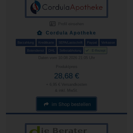
Profil einsehen
Cordula Apotheke
Barzahlung
Kreditkarte
SEPA/Lastschrift
Paypal
Vorkasse
Botendienst
DHL
Selbstabholung
E-Rezept
Daten vom 10.08.2026 21:05 Uhr
Produktpreis
28,68 €
+ 6,95 € Versandkosten
& inkl. MwSt.
im Shop bestellen