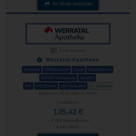
im Shop bestellen
Profil einsehen
Werratal-Apotheke
Kreditkarte
SEPA/Lastschrift
Paypal
Paypal Express
SOFORT Überweisung
Vorkasse
DHL
DHL Express
DHL Packstation
E-Rezept
Daten vom 07.08.2026 15:33 Uhr
Produktpreis
135,42 €
+ 4,99 € Versandkosten
& inkl. MwSt.