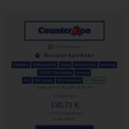
Profil einsehen
Werratal-Apotheke
Kreditkarte
SEPA/Lastschrift
Paypal
Paypal Express
Rechnung
SOFORT Überweisung
Vorkasse
DHL
DHL Express
DHL Packstation
E-Rezept
Daten vom 07.08.2026 15:33 Uhr
Produktpreis
130,71 €
+ 4,99 € Versandkosten
& inkl. MwSt.