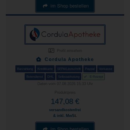
im Shop bestellen
Profil einsehen
Cordula Apotheke
Barzahlung
Kreditkarte
SEPA/Lastschrift
Paypal
Vorkasse
Botendienst
DHL
Selbstabholung
E-Rezept
Daten vom 07.08.2026 15:33 Uhr
Produktpreis
147,08 €
versandkostenfrei
& inkl. MwSt.
im Shop bestellen