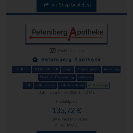
im Shop bestellen
Profil einsehen
Petersberg-Apotheke
Kreditkarte
SEPA/Lastschrift
Paypal
Paypal Express
Rechnung
SOFORT Überweisung
Vorkasse
DHL
DHL Express
DHL Packstation
E-Rezept
Daten vom 07.08.2026 15:40 Uhr
Produktpreis
135,72 €
+ 4,99 € Versandkosten
& inkl. MwSt.