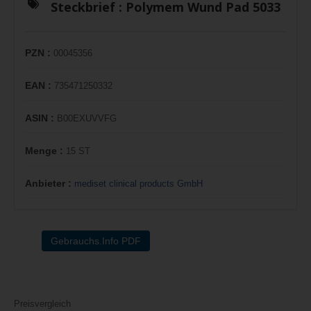
Steckbrief :
Polymem Wund Pad 5033
PZN :
00045356
EAN :
735471250332
ASIN :
B00EXUVVFG
Menge :
15 ST
Anbieter :
mediset clinical products GmbH
Gebrauchs.Info PDF
Preisvergleich