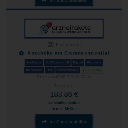
Profil einsehen
Apotheke am Clemenshospital
Kreditkarte
SEPA/Lastschrift
Paypal
Rechnung
Botendienst
DHL
Selbstabholung
E-Rezept
Daten vom 07.08.2026 15:37 Uhr
Produktpreis
183,86 €
versandkostenfrei
& inkl. MwSt.
im Shop bestellen