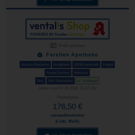
Profil einsehen
Forellen Apotheke
Amazon Payments
Kreditkarte
SEPA/Lastschrift
Paypal
Paypal Express
Vorkasse
DHL
DHL Packstation
E-Rezept
Daten vom 07.08.2026 15:37 Uhr
Produktpreis
176,50 €
versandkostenfrei
& inkl. MwSt.
im Shop bestellen