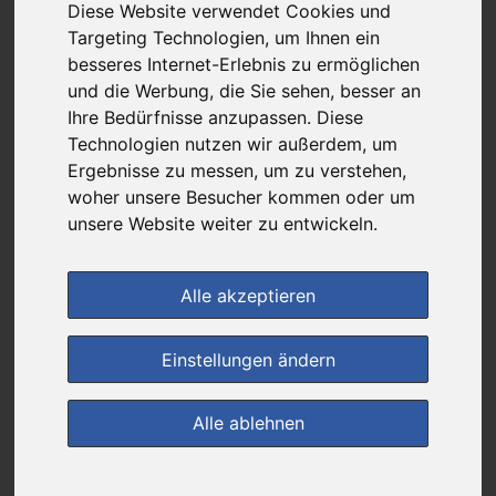
130,71 €
Diese Website verwendet Cookies und
Targeting Technologien, um Ihnen ein
besseres Internet-Erlebnis zu ermöglichen
bei
und die Werbung, die Sie sehen, besser an
Werratal-Apotheke
Ihre Bedürfnisse anzupassen. Diese
+ 4,99 € Versandkosten
Technologien nutzen wir außerdem, um
& inkl. MwSt.
Ergebnisse zu messen, um zu verstehen,
woher unsere Besucher kommen oder um
4
Ersparnis:
38
%
oder
79,24 €
unsere Website weiter zu entwickeln.
Preis pro 1 ST / 8,71 €
Daten vom 07.08.2026 15:33 Uhr
Alle akzeptieren
(0)
Jetzt bewerten!
Einstellungen ändern
im Shop bestellen
Alle ablehnen