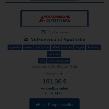
Profil einsehen
Volksversand Apotheke
Apple Pay
Klarna
Kreditkarte
SEPA/Lastschrift
Paypal
Rechnung
Vorkasse
DHL
DHL Packstation
Daten vom 07.08.2026 15:40 Uhr
Produktpreis
191,56 €
versandkostenfrei
& inkl. MwSt.
im Shop bestellen