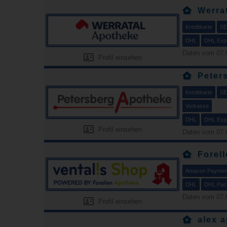
Werra
Kreditkarte
SE
DHL
DHL Exp
Daten vom 07.
Profil einsehen
Peter
Kreditkarte
SE
Vorkasse
DHL
DHL Exp
Profil einsehen
Daten vom 07.
Forel
Amazon Paymen
DHL
DHL Pack
Daten vom 07.
Profil einsehen
alex 