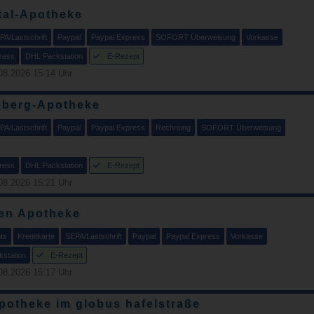
tal-Apotheke
PA/Lastschrift
Paypal
Paypal Express
SOFORT Überweisung
Vorkasse
ress
DHL Packstation
E-Rezept
08.2026 15:14 Uhr
sberg-Apotheke
PA/Lastschrift
Paypal
Paypal Express
Rechnung
SOFORT Überweisung
ress
DHL Packstation
E-Rezept
08.2026 15:21 Uhr
len Apotheke
ts
Kreditkarte
SEPA/Lastschrift
Paypal
Paypal Express
Vorkasse
station
E-Rezept
08.2026 15:17 Uhr
apotheke im globus hafelstraße