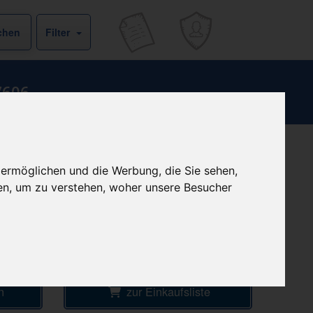
Filter
7606
b
+ 4,99 € Versandkosten
 ermöglichen und die Werbung, die Sie sehen,
& inkl. MwSt.
 €
en, um zu verstehen, woher unsere Besucher
4
Ersparnis:
37
%
oder
193,26 €
Preis pro 1 ST / 22,36 €
ke
Daten vom 07.08.2026 15:14 Uhr
n
zur Einkaufsliste