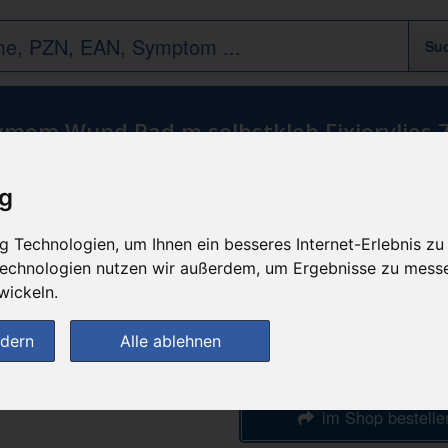
ymem Wund Pad m selbstkleb Fixiervlies 
ig
n
günstigster Produktpreis a
 Technologien, um Ihnen ein besseres Internet-Erlebnis zu
335,34
 Technologien nutzen wir außerdem, um Ergebnisse zu mess
wickeln.
bei
ndern
Alle ablehnen
Werratal-Apothe
im Shop bestelle