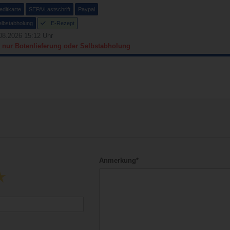
editkarte
SEPA/Lastschrift
Paypal
elbstabholung
E-Rezept
08.2026 15:12 Uhr
- nur Botenlieferung oder Selbstabholung
Anmerkung*