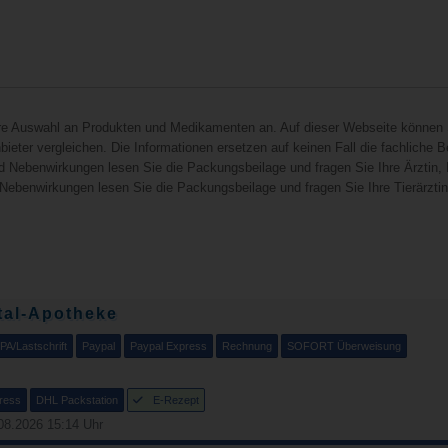
hre Auswahl an Produkten und Medikamenten an. Auf dieser Webseite können 
ieter vergleichen. Die Informationen ersetzen auf keinen Fall die fachliche B
d Nebenwirkungen lesen Sie die Packungsbeilage und fragen Sie Ihre Ärztin, I
 Nebenwirkungen lesen Sie die Packungsbeilage und fragen Sie Ihre Tierärztin, 
tal-Apotheke
PA/Lastschrift
Paypal
Paypal Express
Rechnung
SOFORT Überweisung
ress
DHL Packstation
E-Rezept
08.2026 15:14 Uhr