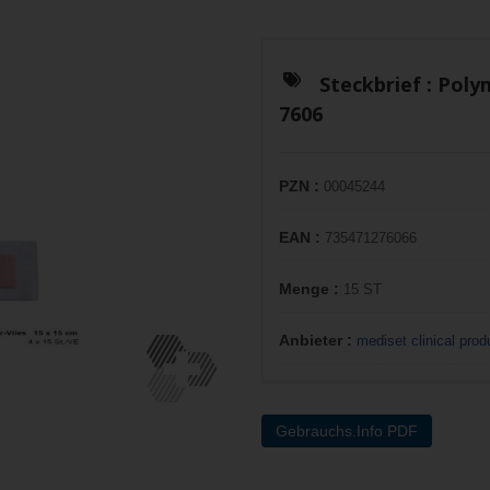
Steckbrief :
Polym
7606
PZN :
00045244
EAN :
735471276066
Menge :
15 ST
Anbieter :
mediset clinical pr
Gebrauchs.Info PDF